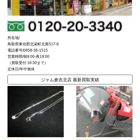
所在地/
鳥取県東伯郡北栄町北尾517-8
電話番号/0858-36-1515
営業時間/朝9:00-夜19:00
（買取受付 18:30まで）
定休日/年中無休
ジャム倉吉北店 最新買取実績