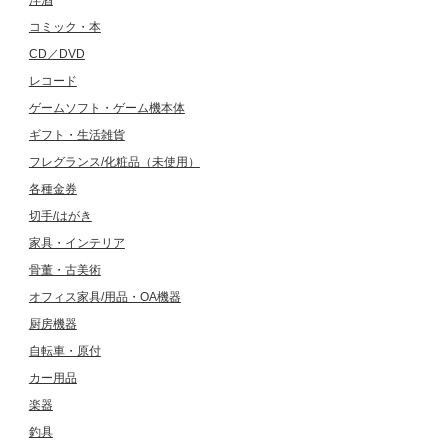
コミック・本
CD／DVD
レコード
ゲームソフト・ゲーム機本体
ギフト・生活雑貨
フレグランス/化粧品（未使用）
各種金券
切手/はがき
家具・インテリア
骨董・古美術
オフィス家具/用品・OA機器
厨房機器
自転車・原付
カー用品
楽器
釣具