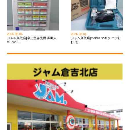
2026.08.06
2026.08.04
ジャム鳥取店|卓上型券売機 券職人
ジャム鳥取店|makita マキタ エア釘
VT-S20 ...
打 モ ...