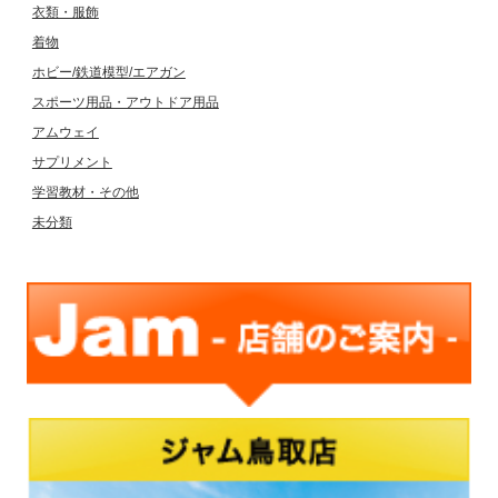
衣類・服飾
着物
ホビー/鉄道模型/エアガン
スポーツ用品・アウトドア用品
アムウェイ
サプリメント
学習教材・その他
未分類