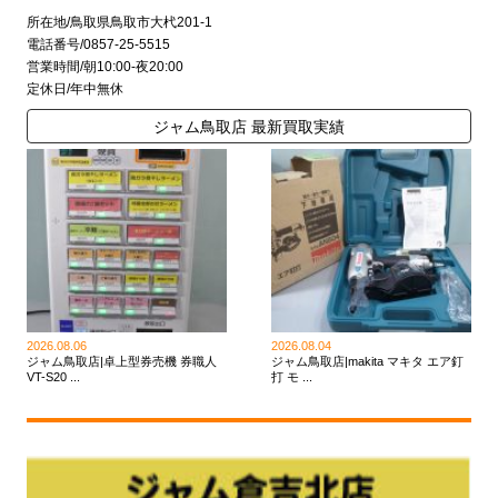
所在地/鳥取県鳥取市大杙201-1
電話番号/0857-25-5515
営業時間/朝10:00-夜20:00
定休日/年中無休
ジャム鳥取店 最新買取実績
2026.08.06
2026.08.04
ジャム鳥取店|卓上型券売機 券職人
ジャム鳥取店|makita マキタ エア釘
VT-S20 ...
打 モ ...