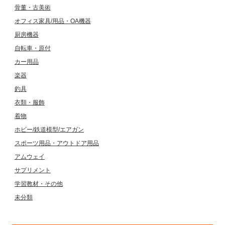
骨董・古美術
オフィス家具/用品・OA機器
厨房機器
自転車・原付
カー用品
楽器
釣具
衣類・服飾
着物
ホビー/鉄道模型/エアガン
スポーツ用品・アウトドア用品
アムウェイ
サプリメント
学習教材・その他
未分類