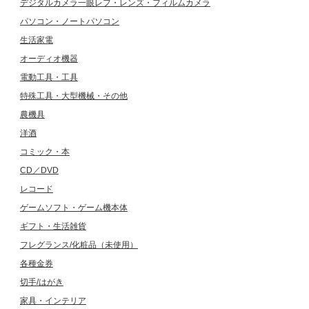
デジタルカメラ一眼レフ・レンズ・フィルムカメラ
パソコン・ノートパソコン
生活家電
オーディオ機器
電動工具・工具
特殊工具・大型機械・その他
農機具
洋酒
コミック・本
CD／DVD
レコード
ゲームソフト・ゲーム機本体
ギフト・生活雑貨
フレグランス/化粧品（未使用）
各種金券
切手/はがき
家具・インテリア