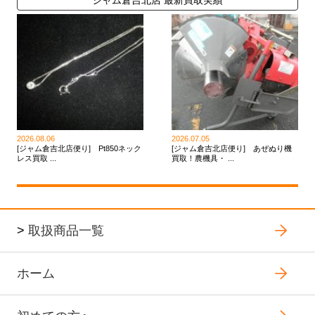
ジャム倉吉北店 最新買取実績
2026.08.06
2026.07.05
[ジャム倉吉北店便り] Pt850ネック
[ジャム倉吉北店便り] あぜぬり機
レス買取 ...
買取！農機具・ ...
>
取扱商品一覧
ホーム