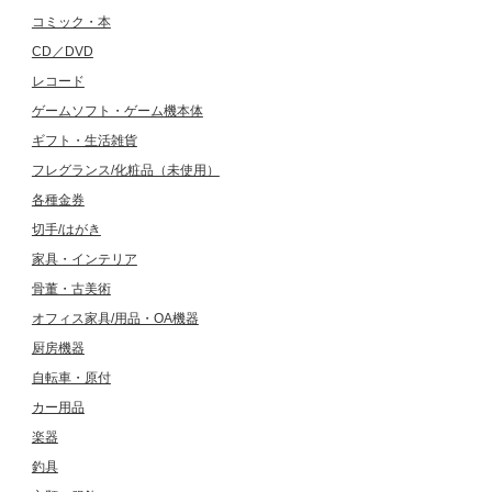
コミック・本
CD／DVD
レコード
ゲームソフト・ゲーム機本体
ギフト・生活雑貨
フレグランス/化粧品（未使用）
各種金券
切手/はがき
家具・インテリア
骨董・古美術
オフィス家具/用品・OA機器
厨房機器
自転車・原付
カー用品
楽器
釣具