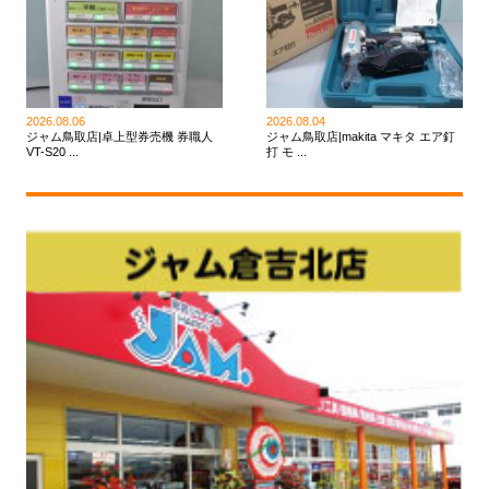
2026.08.06
2026.08.04
ジャム鳥取店|卓上型券売機 券職人
ジャム鳥取店|makita マキタ エア釘
VT-S20 ...
打 モ ...