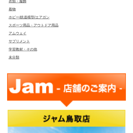
衣類・服飾
着物
ホビー/鉄道模型/エアガン
スポーツ用品・アウトドア用品
アムウェイ
サプリメント
学習教材・その他
未分類