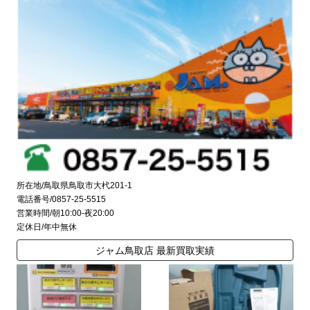
所在地/鳥取県鳥取市大杙201-1
電話番号/0857-25-5515
営業時間/朝10:00-夜20:00
定休日/年中無休
ジャム鳥取店 最新買取実績