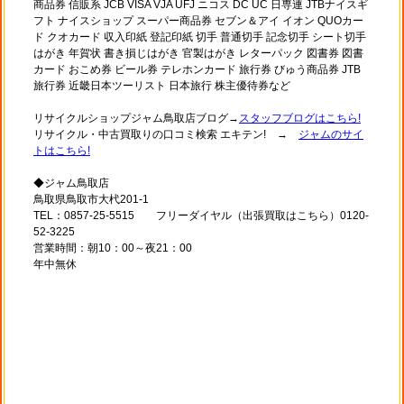
商品券 信販系 JCB VISA VJA UFJ ニコス DC UC 日専連 JTBナイスギ
フト ナイスショップ スーパー商品券 セブン＆アイ イオン QUOカー
ド クオカード 収入印紙 登記印紙 切手 普通切手 記念切手 シート切手
はがき 年賀状 書き損じはがき 官製はがき レターパック 図書券 図書
カード おこめ券 ビール券 テレホンカード 旅行券 びゅう商品券 JTB
旅行券 近畿日本ツーリスト 日本旅行 株主優待券など
リサイクルショップジャム鳥取店ブログ→
スタッフブログはこちら!
リサイクル・中古買取りの口コミ検索 エキテン! →
ジャムのサイ
トはこちら!
◆ジャム鳥取店
鳥取県鳥取市大杙201-1
TEL：0857-25-5515 フリーダイヤル（出張買取はこちら）0120-
52-3225
営業時間：朝10：00～夜21：00
年中無休