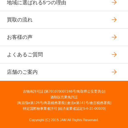
地域に選ばれる5つの理由
買取の流れ
お客様の声
よくあるご質問
店舗のご案内
古物商許可証 [第701070007246号/鳥取県公安委員会]
酒類販売業免許証
[鳥酒指e第126号/鳥取税務署長] [倉法e第141号/倉吉税務署長]
特定国際種事業者許可 [経済産業省認定S-6-31-00020]
Copyright (C) 2015 JAM All Rights Reserved.