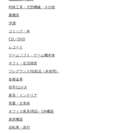
特殊工具・大型機械・その他
農機具
洋酒
コミック・本
CD／DVD
レコード
ゲームソフト・ゲーム機本体
ギフト・生活雑貨
フレグランス/化粧品（未使用）
各種金券
切手/はがき
家具・インテリア
骨董・古美術
オフィス家具/用品・OA機器
厨房機器
自転車・原付