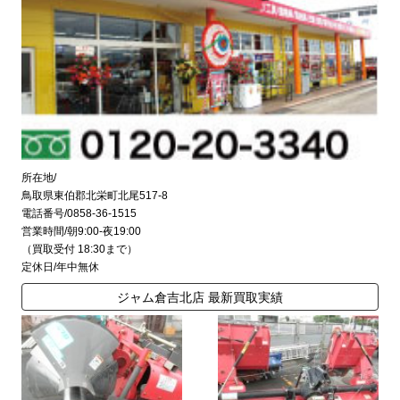
所在地/
鳥取県東伯郡北栄町北尾517-8
電話番号/0858-36-1515
営業時間/朝9:00-夜19:00
（買取受付 18:30まで）
定休日/年中無休
ジャム倉吉北店 最新買取実績