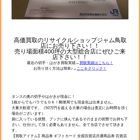
高価買取のリサイクルショップジャム鳥取
店にお売り下さい！！
売り場面積400坪の大型総合店にぜひご来
店下さい！！
最近の切手・はがき買取実績→
買取実績はこちら！
お売り頂く方法は簡単♪→
ここをクリック！
タンスの奥の切手やはがきが現金に！
1枚からでもバラでもＯＫ！郵便局でも現金化は出来ません。
大量大歓迎です。（50万円を超える大量の場合は査定にお時間を頂く
場合がございます）
袋に入っている状態、ブックに挟んであるそのままの状態でお持ち下
さい。仕分けして頂く必要もありません。全て当店でさせて頂きま
す。
【買取アイテム】商品券 ギフトカード 全国百貨店共通商品券 百貨店