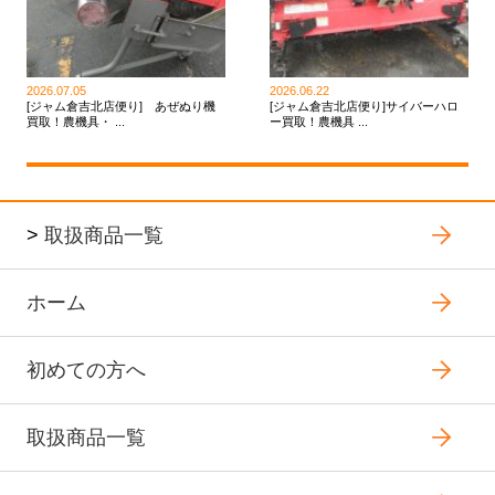
2026.07.05
2026.06.22
[ジャム倉吉北店便り] あぜぬり機
[ジャム倉吉北店便り]サイバーハロ
買取！農機具・ ...
ー買取！農機具 ...
>
取扱商品一覧
ホーム
初めての方へ
取扱商品一覧