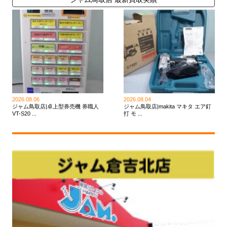
2026.08.06
2026.08.04
ジャム鳥取店|卓上型券売機 券職人
ジャム鳥取店|makita マキタ エア釘
VT-S20 ...
打 モ ...