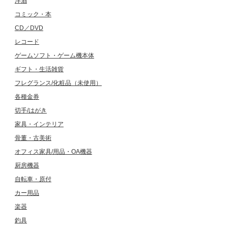
洋酒
コミック・本
CD／DVD
レコード
ゲームソフト・ゲーム機本体
ギフト・生活雑貨
フレグランス/化粧品（未使用）
各種金券
切手/はがき
家具・インテリア
骨董・古美術
オフィス家具/用品・OA機器
厨房機器
自転車・原付
カー用品
楽器
釣具