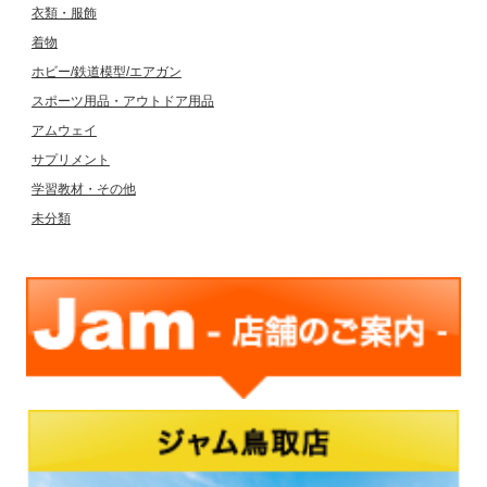
衣類・服飾
着物
ホビー/鉄道模型/エアガン
スポーツ用品・アウトドア用品
アムウェイ
サプリメント
学習教材・その他
未分類