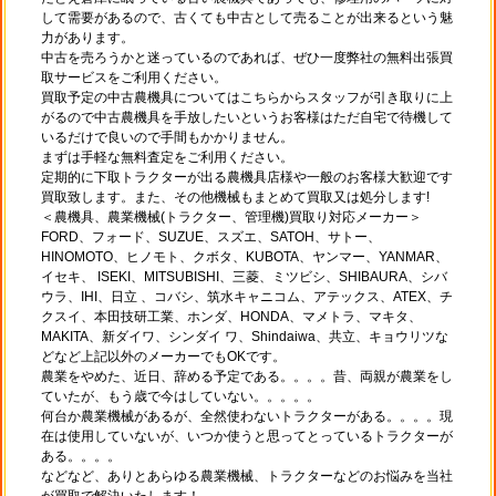
して需要があるので、古くても中古として売ることが出来るという魅
力があります。
中古を売ろうかと迷っているのであれば、ぜひ一度弊社の無料出張買
取サービスをご利用ください。
買取予定の中古農機具についてはこちらからスタッフが引き取りに上
がるので中古農機具を手放したいというお客様はただ自宅で待機して
いるだけで良いので手間もかかりません。
まずは手軽な無料査定をご利用ください。
定期的に下取トラクターが出る農機具店様や一般のお客様大歓迎です
買取致します。また、その他機械もまとめて買取又は処分します!
＜農機具、農業機械(トラクター、管理機)買取り対応メーカー＞
FORD、フォード、SUZUE、スズエ、SATOH、サトー、
HINOMOTO、ヒノモト、クボタ、KUBOTA、ヤンマー、YANMAR、
イセキ、 ISEKI、MITSUBISHI、三菱、ミツビシ、SHIBAURA、シバ
ウラ、IHI、日立 、コバシ、筑水キャニコム、アテックス、ATEX、チ
クスイ、本田技研工業、ホンダ、HONDA、マメトラ、マキタ、
MAKITA、新ダイワ、シンダイ ワ、Shindaiwa、共立、キョウリツな
どなど上記以外のメーカーでもOKです。
農業をやめた、近日、辞める予定である。。。。昔、両親が農業をし
ていたが、もう歳で今はしていない。。。。。
何台か農業機械があるが、全然使わないトラクターがある。。。。現
在は使用していないが、いつか使うと思ってとっているトラクターが
ある。。。。
などなど、ありとあらゆる農業機械、トラクターなどのお悩みを当社
が買取で解決いたします！