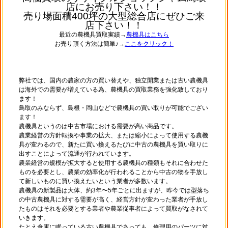
店にお売り下さい！！
売り場面積400坪の大型総合店にぜひご来
店下さい！！
最近の農機具買取実績→
農機具はこちら
お売り頂く方法は簡単♪→
ここをクリック！
弊社では、国内の農家の方の買い替えや、独立開業または古い農機具
は海外での需要が増えている為、農機具の買取業務を強化致しており
ます！
鳥取のみならず、島根・岡山などで農機具の買い取りが可能でござい
ます！
農機具というのは中古市場における需要が高い商品です。
農業経営の方針転換や事業の拡大、または縮小によって使用する農機
具が変わるので、新たに買い換えるたびに中古の農機具を買い取りに
出すことによって流通が行われています。
農業経営の規模が拡大すると使用する農機具の種類もそれに合わせた
ものを必要とし、農業の効率化が行われることから中古の物を手放し
て新しいものに買い換えたいという業者が多数います。
農機具の新製品は大体、約3年〜5年ごとに出ますが、昨今では型落ち
の中古農機具に対する需要が高く、経営方針が変わった業者が手放し
たものはそれを必要とする業者や農業従事者によって買取がなされて
いきます。
たとえ倉庫に眠っている古い農機具であっても、修理用のパーツに対