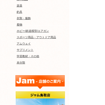
楽器
釣具
衣類・服飾
着物
ホビー/鉄道模型/エアガン
スポーツ用品・アウトドア用品
アムウェイ
サプリメント
学習教材・その他
未分類