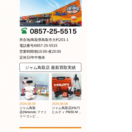
所在地/鳥取県鳥取市大杙201-1
電話番号/0857-25-5515
営業時間/朝10:00-夜20:00
定休日/年中無休
ジャム鳥取店 最新買取実績
2026.08.08
2026.08.08
ジャム鳥取
ジャム鳥取店|HILTI
店|Nintendo ファミ
ヒルティ PM30-M ...
リーコンピ ...