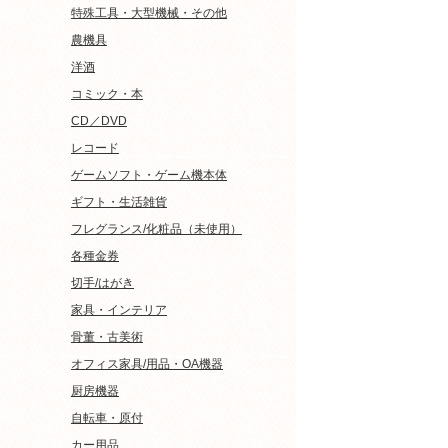
特殊工具・大型機械・その他
農機具
洋酒
コミック・本
CD／DVD
レコード
ゲームソフト・ゲーム機本体
ギフト・生活雑貨
フレグランス/化粧品（未使用）
各種金券
切手/はがき
家具・インテリア
骨董・古美術
オフィス家具/用品・OA機器
厨房機器
自転車・原付
カー用品