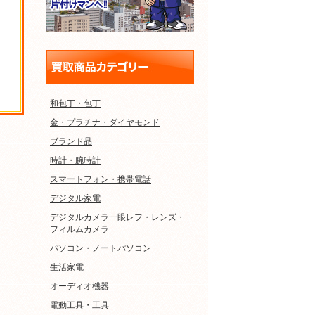
和包丁・包丁
金・プラチナ・ダイヤモンド
ブランド品
時計・腕時計
スマートフォン・携帯電話
デジタル家電
デジタルカメラ一眼レフ・レンズ・
フィルムカメラ
パソコン・ノートパソコン
生活家電
オーディオ機器
電動工具・工具