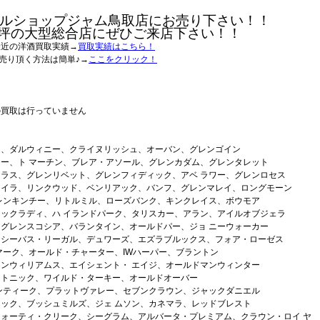
ルショップジャム鳥取店にお売り下さい！！
0坪の大型総合店にぜひご来店下さい！！
最近の洋酒買取実績→
買取実績はこちら！
売り頂く方法は簡単♪→
ここをクリック！
の買取は行っていません
ー、ダルウィニー、クライヌリッシュ、オーバン、グレンゴイン
ー、ト マーチン、ブレア・アソール、グレンカダム、グレンタレット
ラス、グレンリベット、グレンフィディック、アベ ラワー、グレンロセス
アイラ、リンクウッド、ベンリアック、バンフ、グレンマレイ、ロングモーン
レンキンチー、リトルミル、ローズバンク、キンクレイス、ボウモア
ックラディ、ハ イランドパーク、タリスカー、アラン、アイルオブジェラ
グレンスコシア、バランタイン、オールドパー、ジョ ニーウォーカー
、シーバス・リーガル、デュワーズ、エズラブルックス、フォア・ローゼス
マーク、オールド・チャーター、IWハーパー、ブラントン
ンウィリアムス、エイシェント・ エイジ、オールドマンウィンター
ントニック、ワイルド・ターキー、オールドオーバー
ンティーク、プラットヴァレー、セブンクラウン、ジャックダニエル
ック、ブッシュミルズ、ジェ ムソン、カネマラ、レッドブレスト
ォーティ・クリーク、シーグラム、アルバータ・プレミアム、クラウン・ロイ ヤ