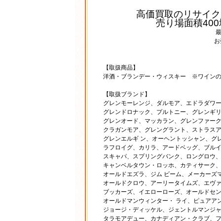
高価買取のリサイク
売り場面積40
お
【取扱商品】
洋酒・ブランデー・ウィスキー ※ワイン
【取扱ブランド】
グレンモーレンジ、ダルモア、エドラダワ
グレンドロナック、プルトニー、グレンギリ
グレンオード、マッカラン、グレンファーク
クラガンモア、グレングラント、ストラス
グレンエルギ ン、オーヘントッシャン、グ
ラフロイグ、カリラ、アードベッグ、ブルイ
スキャパ、スプリングバンク、ロングロウ、
キャンベルタウン・ロッホ、カティサーク
オールドエズラ、ジム ビーム、メーカーズ
オールドクロウ、アーリータイムズ、エヴァ
ブッカーズ、イエローローズ、オールドセ
オールドマンウィンター・ ライ、ピュアア
ジョージ・ディッケル、ジェントルマンジャ
タラモアデュー、カナディアン・クラブ、フ