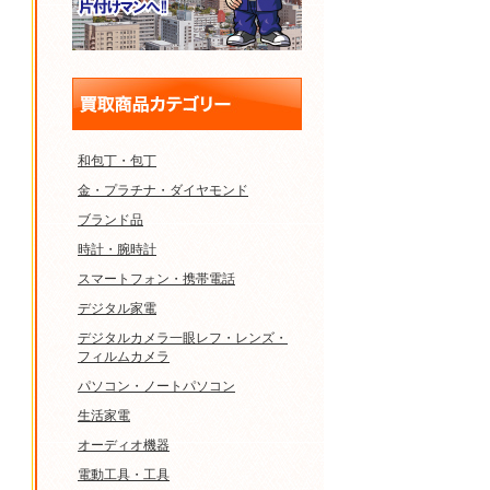
和包丁・包丁
金・プラチナ・ダイヤモンド
ブランド品
時計・腕時計
スマートフォン・携帯電話
デジタル家電
デジタルカメラ一眼レフ・レンズ・
フィルムカメラ
パソコン・ノートパソコン
生活家電
オーディオ機器
電動工具・工具