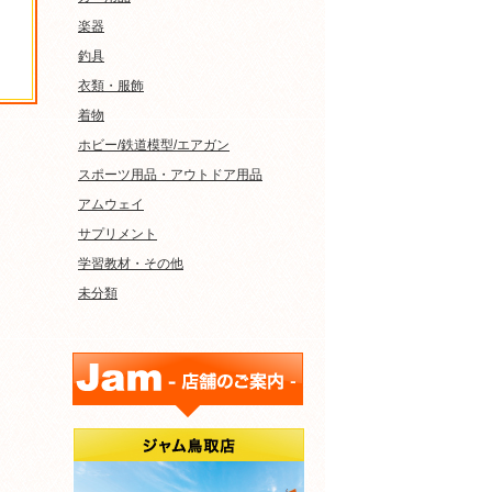
楽器
釣具
衣類・服飾
着物
ホビー/鉄道模型/エアガン
スポーツ用品・アウトドア用品
アムウェイ
サプリメント
学習教材・その他
未分類