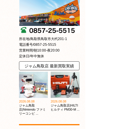
所在地/鳥取県鳥取市大杙201-1
電話番号/0857-25-5515
営業時間/朝10:00-夜20:00
定休日/年中無休
ジャム鳥取店 最新買取実績
2026.08.08
2026.08.08
ジャム鳥取
ジャム鳥取店|HILTI
店|Nintendo ファミ
ヒルティ PM30-M ...
リーコンピ ...