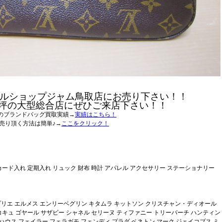
ルショップジャム鳥取店にお売り下さい！！
0坪の大型総合店にぜひご来店下さい！！
のブランドバッグ買取実績→
実績はこちら！
売り頂く方法は簡単♪→
ここをクリック！
カード入れ 定期入れ リュック 財布 時計 アパレル アクセサリー ステーショナリー
ャプリエ エルメス エンリーベグリン キタムラ キットソン クリスチャン・ディオール
コキュ ゴヤール サザビー シャネル セリーヌ ティファニー トリーバーチ ハンティン
ハウス フェイラー フェラガモ フェンディ プラダ ベネトン マーク ジェイコブス ミ