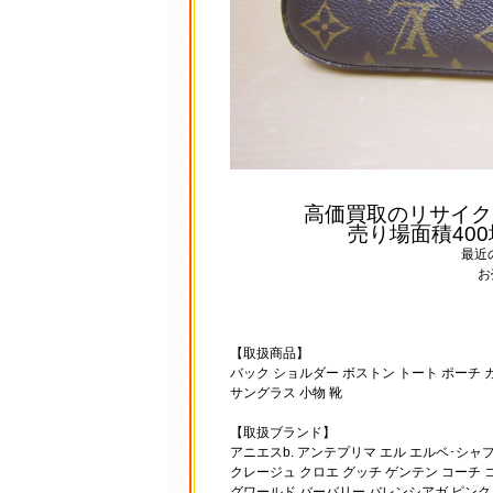
高価買取のリサイク
売り場面積40
最近
お
【取扱商品】
バック ショルダー ボストン トート ポーチ 
サングラス 小物 靴
【取扱ブランド】
アニエスb. アンテプリマ エル エルベ･シ
クレージュ クロエ グッチ ゲンテン コーチ 
グワールド バーバリー バレンシアガ ピンク