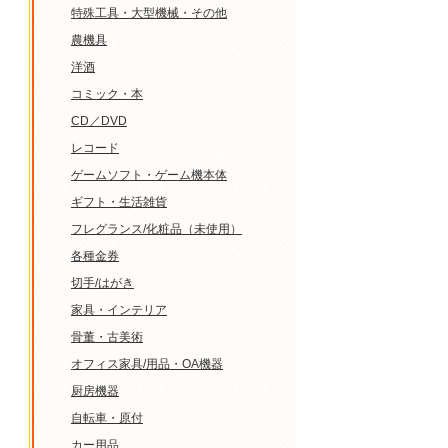
特殊工具・大型機械・その他
農機具
洋酒
コミック・本
CD／DVD
レコード
ゲームソフト・ゲーム機本体
ギフト・生活雑貨
フレグランス/化粧品（未使用）
各種金券
切手/はがき
家具・インテリア
骨董・古美術
オフィス家具/用品・OA機器
厨房機器
自転車・原付
カー用品