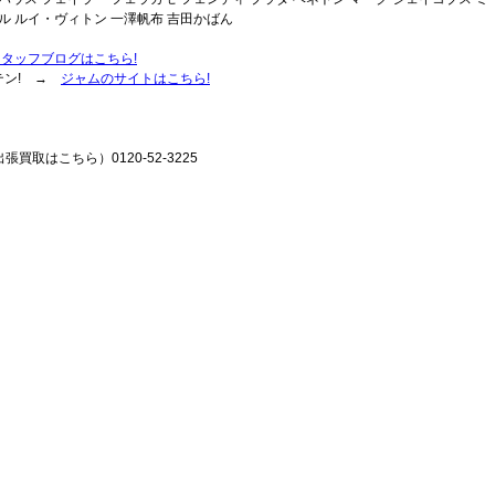
ル ルイ・ヴィトン 一澤帆布 吉田かばん
スタッフブログはこちら!
テン! →
ジャムのサイトはこちら!
張買取はこちら）0120-52-3225