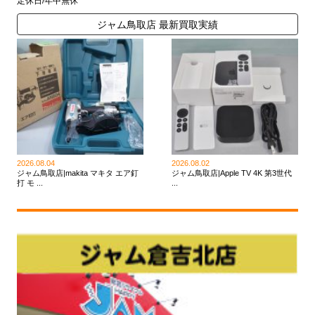
定休日/年中無休
ジャム鳥取店 最新買取実績
2026.08.04
2026.08.02
ジャム鳥取店|makita マキタ エア釘
ジャム鳥取店|Apple TV 4K 第3世代
打 モ ...
...