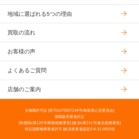
地域に選ばれる5つの理由
買取の流れ
お客様の声
よくあるご質問
店舗のご案内
古物商許可証 [第701070007246号/鳥取県公安委員会]
酒類販売業免許証
[鳥酒指e第126号/鳥取税務署長] [倉法e第141号/倉吉税務署長]
特定国際種事業者許可 [経済産業省認定S-6-31-00020]