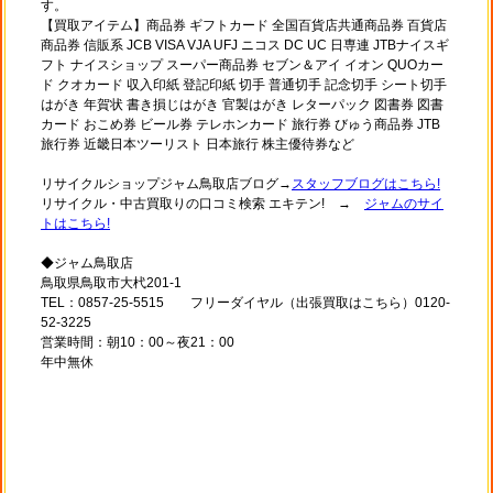
す。
【買取アイテム】商品券 ギフトカード 全国百貨店共通商品券 百貨店
商品券 信販系 JCB VISA VJA UFJ ニコス DC UC 日専連 JTBナイスギ
フト ナイスショップ スーパー商品券 セブン＆アイ イオン QUOカー
ド クオカード 収入印紙 登記印紙 切手 普通切手 記念切手 シート切手
はがき 年賀状 書き損じはがき 官製はがき レターパック 図書券 図書
カード おこめ券 ビール券 テレホンカード 旅行券 びゅう商品券 JTB
旅行券 近畿日本ツーリスト 日本旅行 株主優待券など
リサイクルショップジャム鳥取店ブログ→
スタッフブログはこちら!
リサイクル・中古買取りの口コミ検索 エキテン! →
ジャムのサイ
トはこちら!
◆ジャム鳥取店
鳥取県鳥取市大杙201-1
TEL：0857-25-5515 フリーダイヤル（出張買取はこちら）0120-
52-3225
営業時間：朝10：00～夜21：00
年中無休