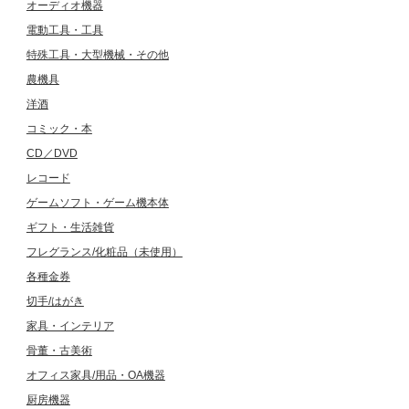
オーディオ機器
電動工具・工具
特殊工具・大型機械・その他
農機具
洋酒
コミック・本
CD／DVD
レコード
ゲームソフト・ゲーム機本体
ギフト・生活雑貨
フレグランス/化粧品（未使用）
各種金券
切手/はがき
家具・インテリア
骨董・古美術
オフィス家具/用品・OA機器
厨房機器