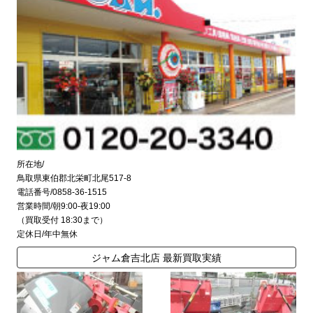
所在地/
鳥取県東伯郡北栄町北尾517-8
電話番号/0858-36-1515
営業時間/朝9:00-夜19:00
（買取受付 18:30まで）
定休日/年中無休
ジャム倉吉北店 最新買取実績