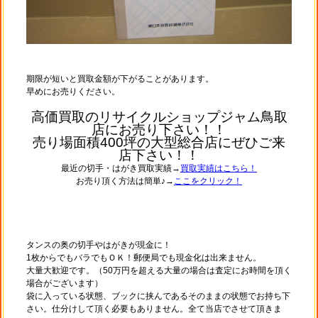
期限が短いと買取金額が下がることがあります。
早めにお売りください。
高価買取のリサイクルショップジャム鳥取
店にお売り下さい！！
売り場面積400坪の大型総合店にぜひご来
店下さい！！
最近の切手・はがき買取実績→
買取実績はこちら！
お売り頂く方法は簡単♪→
ここをクリック！
タンスの奥の切手やはがきが現金に！
1枚からでもバラでもＯＫ！郵便局でも現金化は出来ません。
大量大歓迎です。（50万円を超える大量の場合は査定にお時間を頂く
場合がございます）
袋に入っている状態、ブックに挟んであるそのままの状態でお持ち下
さい。仕分けして頂く必要もありません。全て当店でさせて頂きま