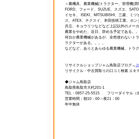
＜農機具、農業機械(トラクター、管理機)
FORD、フォード、SUZUE、スズエ、SAT
イセキ、 ISEKI、MITSUBISHI、三菱
ス、ATEX、チクスイ、本田技研工業、ホンダ、
共立、キョウリツなどなど上記以外のメーカ
農業をやめた、近日、辞める予定である。
何台か農業機械があるが、全然使わないト
ラクターがある。。。。
などなど、ありとあらゆる農業機械、トラ
リサイクルショップジャム鳥取店ブログ→
リサイクル・中古買取りの口コミ検索 エキ
◆ジャム鳥取店
鳥取県鳥取市大杙201-1
TEL：0857-25-5515 フリーダイヤル（出
営業時間：朝10：00～夜21：00
年中無休