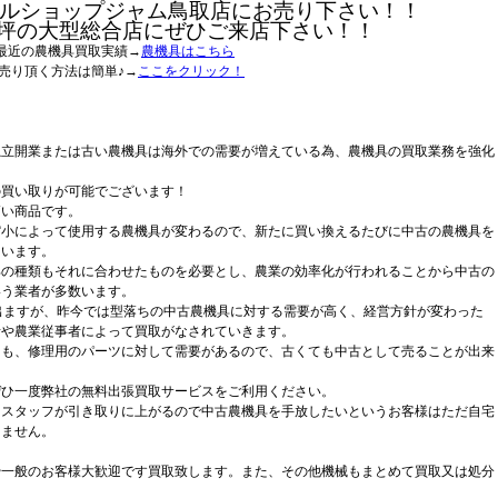
ルショップジャム鳥取店にお売り下さい！！
0坪の大型総合店にぜひご来店下さい！！
最近の農機具買取実績→
農機具はこちら
売り頂く方法は簡単♪→
ここをクリック！
独立開業または古い農機具は海外での需要が増えている為、農機具の買取業務を強化
の買い取りが可能でございます！
高い商品です。
縮小によって使用する農機具が変わるので、新たに買い換えるたびに中古の農機具を
ています。
具の種類もそれに合わせたものを必要とし、農業の効率化が行われることから中古の
いう業者が多数います。
出ますが、昨今では型落ちの中古農機具に対する需要が高く、経営方針が変わった
者や農業従事者によって買取がなされていきます。
ても、修理用のパーツに対して需要があるので、古くても中古として売ることが出来
ぜひ一度弊社の無料出張買取サービスをご利用ください。
らスタッフが引き取りに上がるので中古農機具を手放したいというお客様はただ自宅
りません。
や一般のお客様大歓迎です買取致します。また、その他機械もまとめて買取又は処分