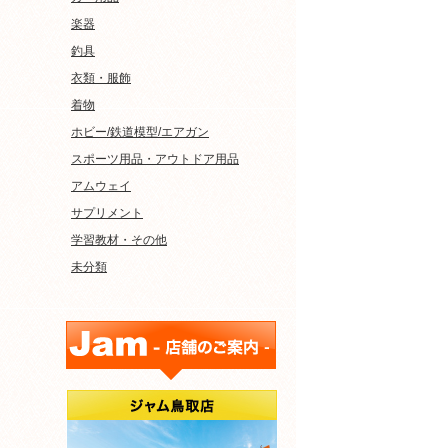
楽器
釣具
衣類・服飾
着物
ホビー/鉄道模型/エアガン
スポーツ用品・アウトドア用品
アムウェイ
サプリメント
学習教材・その他
未分類