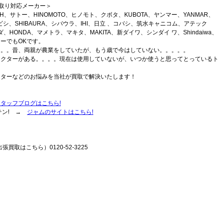
買取り対応メーカー＞
OH、サトー、HINOMOTO、ヒノモト、クボタ、KUBOTA、ヤンマー、YANMAR、
、ミツビシ、SHIBAURA、シバウラ、IHI、日立 、コバシ、筑水キャニコム、アテック
HONDA、マメトラ、マキタ、MAKITA、新ダイワ、シンダイ ワ、Shindaiwa、
ーでもOKです。
。。。昔、両親が農業をしていたが、もう歳で今はしていない。。。。。
ラクターがある。。。。現在は使用していないが、いつか使うと思ってとっているト
クターなどのお悩みを当社が買取で解決いたします！
スタッフブログはこちら!
テン! →
ジャムのサイトはこちら!
張買取はこちら）0120-52-3225