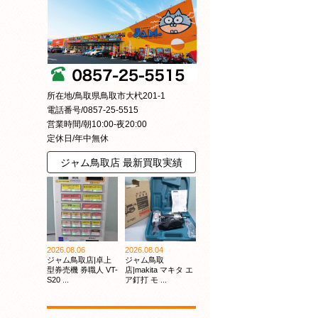
所在地/鳥取県鳥取市大杙201-1
電話番号/0857-25-5515
営業時間/朝10:00-夜20:00
定休日/年中無休
ジャム鳥取店 最新買取実績
2026.08.06
2026.08.04
ジャム鳥取店|卓上
ジャム鳥取
型券売機 券職人 VT-
店|makita マキタ エ
S20 ...
ア釘打 モ ...