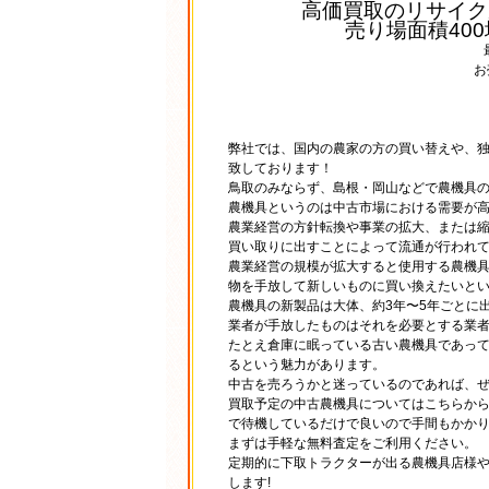
高価買取のリサイク
売り場面積40
お
弊社では、国内の農家の方の買い替えや、
致しております！
鳥取のみならず、島根・岡山などで農機具
農機具というのは中古市場における需要が
農業経営の方針転換や事業の拡大、または
買い取りに出すことによって流通が行われ
農業経営の規模が拡大すると使用する農機
物を手放して新しいものに買い換えたいと
農機具の新製品は大体、約3年〜5年ごとに
業者が手放したものはそれを必要とする業
たとえ倉庫に眠っている古い農機具であっ
るという魅力があります。
中古を売ろうかと迷っているのであれば、
買取予定の中古農機具についてはこちらか
で待機しているだけで良いので手間もかか
まずは手軽な無料査定をご利用ください。
定期的に下取トラクターが出る農機具店様
します!