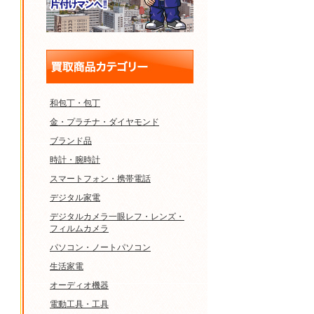
和包丁・包丁
金・プラチナ・ダイヤモンド
ブランド品
時計・腕時計
スマートフォン・携帯電話
デジタル家電
デジタルカメラ一眼レフ・レンズ・
フィルムカメラ
パソコン・ノートパソコン
生活家電
オーディオ機器
電動工具・工具