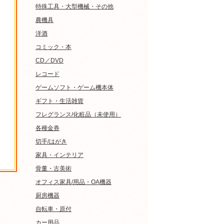
特殊工具・大型機械・その他
農機具
洋酒
コミック・本
CD／DVD
レコード
ゲームソフト・ゲーム機本体
ギフト・生活雑貨
フレグランス/化粧品（未使用）
各種金券
切手/はがき
家具・インテリア
骨董・古美術
オフィス家具/用品・OA機器
厨房機器
自転車・原付
カー用品