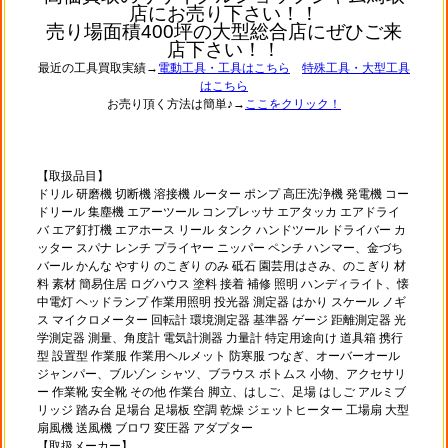
店にお売り下さい！！
売り場面積400坪の大型総合店にぜひご来
店下さい！！
最近の工具買取実績→
電動工具・工具はこちら
特殊工具・大型工具
はこちら
お売り頂く方法は簡単♪→
ここをクリック！
【取扱品目】
ドリル 研磨機 切断機 溶接機 ルーター ポンプ 高圧洗浄機 発電機 コー
ドリール 集塵機 エアーツール コンプレッサ エアタッカ エアドライ
バ エア釘打機 エアホース リール タンク ハンドツール ドライバー カ
ッター スパナ レンチ プライヤー ニッパー ペンチ ハンマー、金づち
バール かんな やすり のこぎり のみ 砥石 園芸用はさみ、のこぎり 材
料 素材 簡易住居 ログハウス 塗料 接着 補修 照明 ハンディライト、懐
中電灯 ヘッドランプ 作業用照明 投光器 測定器 はかり スケール ノギ
ス マイクロメーター 回転計 環境測定器 基準器 ゲージ 距離測定器 光
学測定器 測量、角度計 電気計測器 力量計 特定用途向け 道具箱 携行
型 設置型 作業服 作業用ヘルメット 防寒服 つなぎ、オーバーオール
ジャンパー、ブルゾン シャツ、ブラウス ボトムス 小物、アクセサリ
ー 作業靴 安全靴 その他 作業台 脚立、はしご、足場 はしご アルミブ
リッジ 踏み台 足場台 足場板 空調 乾燥 ジェットヒーター 工場扇 大型
扇風機 送風機 ブロワ 変圧器 アダプター
【取扱メーカー】