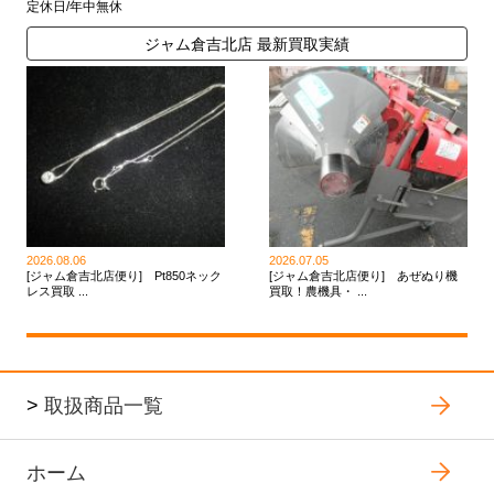
定休日/年中無休
ジャム倉吉北店 最新買取実績
2026.08.06
2026.07.05
[ジャム倉吉北店便り] Pt850ネック
[ジャム倉吉北店便り] あぜぬり機
レス買取 ...
買取！農機具・ ...
>
取扱商品一覧
ホーム