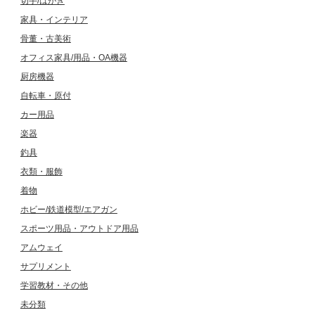
切手/はがき
家具・インテリア
骨董・古美術
オフィス家具/用品・OA機器
厨房機器
自転車・原付
カー用品
楽器
釣具
衣類・服飾
着物
ホビー/鉄道模型/エアガン
スポーツ用品・アウトドア用品
アムウェイ
サプリメント
学習教材・その他
未分類