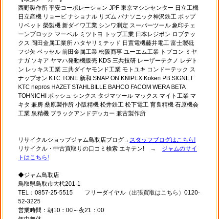
西野製作所 平安コーポレーション JPF 東京マシンセンター 日立工機
日立産機 リョービ ナショナル リズム パナソニック神沢鉄工 ポップ
リベット 榮製機 新ダイワ工業 シンワ測定 スーパーツール 象印チェ
ーンブロック マーベル ミツトヨ トップ工業 日本レジボン ロブテッ
クス 岡田金属工業所 ハタヤリミテッド 日置電機藤井電工 富士製砥
フジ矢 ベッセル 前田金属工業 松阪商事 ユーエム工業 トプコン ミヤ
ナガ ソキア ヤマハ発動機販売 KDS 三共技研 レーザーテクノ レヂト
ン レッキス工業 三共ダイヤモンド工業 モトユキ コンドーテック ス
ナップオン KTC TONE 新和 SNAP ON KNIPEX Koken PB SIGNET
KTC nepros HAZET STAHLBILLE BAHCO FACOM WERA BETA
TOHNICHI ボッシュ シンクス タジマツール マックス マイト工業 マ
キタ 兼房 桑原製作所 小阪精機 松井鉄工 松下電工 育良精機 石原機会
工業 泉精機 ブラックアンドデッカー 兼古製作所
リサイクルショップジャム鳥取店ブログ→
スタッフブログはこちら!
リサイクル・中古買取りの口コミ検索 エキテン! →
ジャムのサイ
トはこちら!
◆ジャム鳥取店
鳥取県鳥取市大杙201-1
TEL：0857-25-5515 フリーダイヤル（出張買取はこちら）0120-
52-3225
営業時間：朝10：00～夜21：00
年中無休