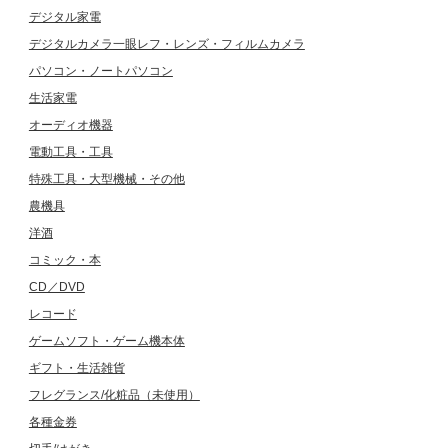
デジタル家電
デジタルカメラ一眼レフ・レンズ・フィルムカメラ
パソコン・ノートパソコン
生活家電
オーディオ機器
電動工具・工具
特殊工具・大型機械・その他
農機具
洋酒
コミック・本
CD／DVD
レコード
ゲームソフト・ゲーム機本体
ギフト・生活雑貨
フレグランス/化粧品（未使用）
各種金券