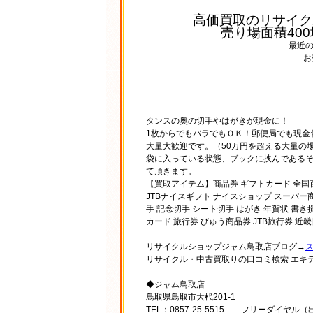
高価買取のリサイク
売り場面積40
最近
お
タンスの奥の切手やはがきが現金に！
1枚からでもバラでもＯＫ！郵便局でも現金
大量大歓迎です。（50万円を超える大量の
袋に入っている状態、ブックに挟んである
て頂きます。
【買取アイテム】商品券 ギフトカード 全国百貨店共
JTBナイスギフト ナイスショップ スーパー商
手 記念切手 シート切手 はがき 年賀状 書き
カード 旅行券 びゅう商品券 JTB旅行券 
リサイクルショップジャム鳥取店ブログ→
リサイクル・中古買取りの口コミ検索 エキ
◆ジャム鳥取店
鳥取県鳥取市大杙201-1
TEL：0857-25-5515 フリーダイヤル（出