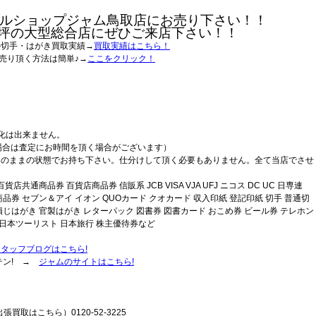
ルショップジャム鳥取店にお売り下さい！！
0坪の大型総合店にぜひご来店下さい！！
の切手・はがき買取実績→
買取実績はこちら！
売り頂く方法は簡単♪→
ここをクリック！
化は出来ません。
場合は査定にお時間を頂く場合がございます）
そのままの状態でお持ち下さい。仕分けして頂く必要もありません。全て当店でさせ
通商品券 百貨店商品券 信販系 JCB VISA VJA UFJ ニコス DC UC 日専連
品券 セブン＆アイ イオン QUOカード クオカード 収入印紙 登記印紙 切手 普通切
損じはがき 官製はがき レターパック 図書券 図書カード おこめ券 ビール券 テレホン
近畿日本ツーリスト 日本旅行 株主優待券など
スタッフブログはこちら!
テン! →
ジャムのサイトはこちら!
張買取はこちら）0120-52-3225