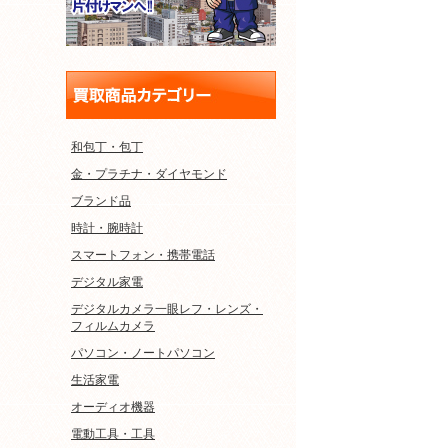
和包丁・包丁
金・プラチナ・ダイヤモンド
ブランド品
時計・腕時計
スマートフォン・携帯電話
デジタル家電
デジタルカメラ一眼レフ・レンズ・
フィルムカメラ
パソコン・ノートパソコン
生活家電
オーディオ機器
電動工具・工具