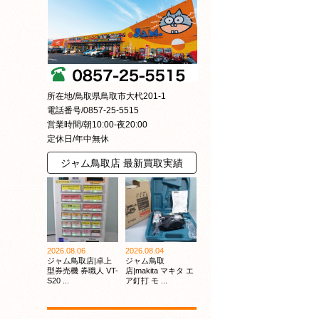
所在地/鳥取県鳥取市大杙201-1
電話番号/0857-25-5515
営業時間/朝10:00-夜20:00
定休日/年中無休
ジャム鳥取店 最新買取実績
2026.08.06
2026.08.04
ジャム鳥取店|卓上
ジャム鳥取
型券売機 券職人 VT-
店|makita マキタ エ
S20 ...
ア釘打 モ ...