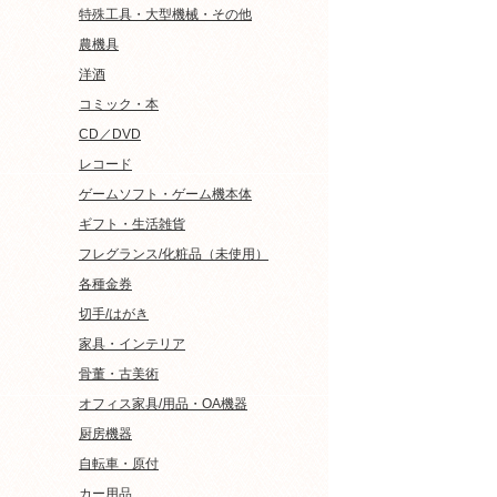
特殊工具・大型機械・その他
農機具
洋酒
コミック・本
CD／DVD
レコード
ゲームソフト・ゲーム機本体
ギフト・生活雑貨
フレグランス/化粧品（未使用）
各種金券
切手/はがき
家具・インテリア
骨董・古美術
オフィス家具/用品・OA機器
厨房機器
自転車・原付
カー用品