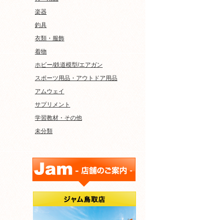
楽器
釣具
衣類・服飾
着物
ホビー/鉄道模型/エアガン
スポーツ用品・アウトドア用品
アムウェイ
サプリメント
学習教材・その他
未分類