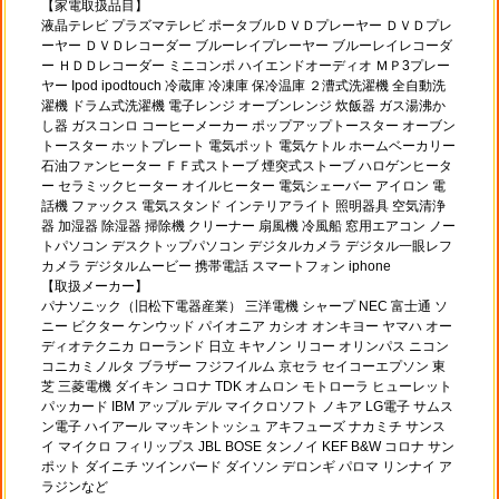
【家電取扱品目】
液晶テレビ プラズマテレビ ポータブルＤＶＤプレーヤー ＤＶＤプレ
ーヤー ＤＶＤレコーダー ブルーレイプレーヤー ブルーレイレコーダ
ー ＨＤＤレコーダー ミニコンポ ハイエンドオーディオ ＭＰ3プレー
ヤー Ipod ipodtouch 冷蔵庫 冷凍庫 保冷温庫 ２漕式洗濯機 全自動洗
濯機 ドラム式洗濯機 電子レンジ オーブンレンジ 炊飯器 ガス湯沸か
し器 ガスコンロ コーヒーメーカー ポップアップトースター オーブン
トースター ホットプレート 電気ポット 電気ケトル ホームベーカリー
石油ファンヒーター ＦＦ式ストーブ 煙突式ストーブ ハロゲンヒータ
ー セラミックヒーター オイルヒーター 電気シェーバー アイロン 電
話機 ファックス 電気スタンド インテリアライト 照明器具 空気清浄
器 加湿器 除湿器 掃除機 クリーナー 扇風機 冷風船 窓用エアコン ノー
トパソコン デスクトップパソコン デジタルカメラ デジタル一眼レフ
カメラ デジタルムービー 携帯電話 スマートフォン iphone
【取扱メーカー】
パナソニック（旧松下電器産業） 三洋電機 シャープ NEC 富士通 ソ
ニー ビクター ケンウッド パイオニア カシオ オンキヨー ヤマハ オー
ディオテクニカ ローランド 日立 キヤノン リコー オリンパス ニコン
コニカミノルタ ブラザー フジフイルム 京セラ セイコーエプソン 東
芝 三菱電機 ダイキン コロナ TDK オムロン モトローラ ヒューレット
パッカード IBM アップル デル マイクロソフト ノキア LG電子 サムス
ン電子 ハイアール マッキントッシュ アキフューズ ナカミチ サンス
イ マイクロ フィリップス JBL BOSE タンノイ KEF B&W コロナ サン
ポット ダイニチ ツインバード ダイソン デロンギ パロマ リンナイ ア
ラジンなど