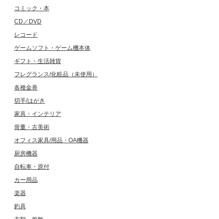
コミック・本
CD／DVD
レコード
ゲームソフト・ゲーム機本体
ギフト・生活雑貨
フレグランス/化粧品（未使用）
各種金券
切手/はがき
家具・インテリア
骨董・古美術
オフィス家具/用品・OA機器
厨房機器
自転車・原付
カー用品
楽器
釣具