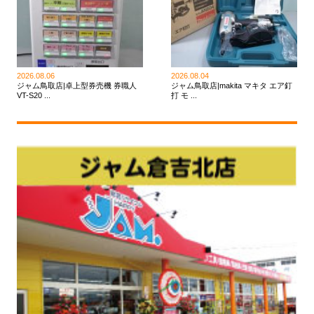
2026.08.06
2026.08.04
ジャム鳥取店|卓上型券売機 券職人
ジャム鳥取店|makita マキタ エア釘
VT-S20 ...
打 モ ...