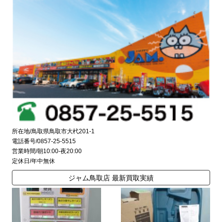
所在地/鳥取県鳥取市大杙201-1
電話番号/0857-25-5515
営業時間/朝10:00-夜20:00
定休日/年中無休
ジャム鳥取店 最新買取実績