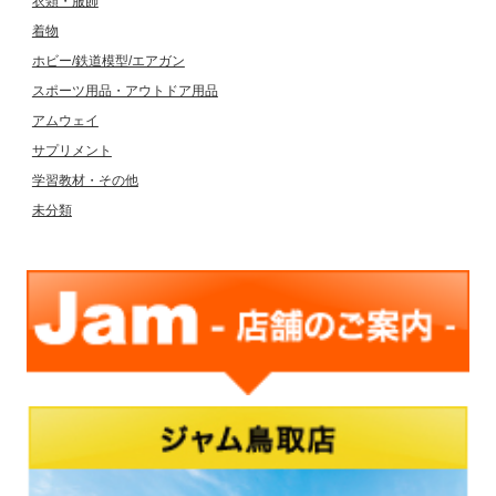
衣類・服飾
着物
ホビー/鉄道模型/エアガン
スポーツ用品・アウトドア用品
アムウェイ
サプリメント
学習教材・その他
未分類