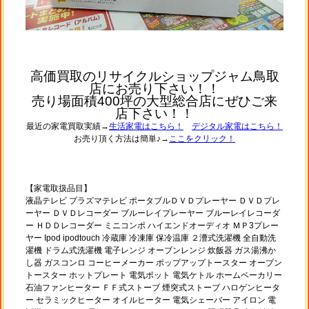
高価買取のリサイクルショップジャム鳥取
店にお売り下さい！！
売り場面積400坪の大型総合店にぜひご来
店下さい！！
最近の家電買取実績→
生活家電はこちら！
デジタル家電はこちら！
お売り頂く方法は簡単♪→
ここをクリック！
【家電取扱品目】
液晶テレビ プラズマテレビ ポータブルＤＶＤプレーヤー ＤＶＤプレ
ーヤー ＤＶＤレコーダー ブルーレイプレーヤー ブルーレイレコーダ
ー ＨＤＤレコーダー ミニコンポ ハイエンドオーディオ ＭＰ3プレー
ヤー Ipod ipodtouch 冷蔵庫 冷凍庫 保冷温庫 ２漕式洗濯機 全自動洗
濯機 ドラム式洗濯機 電子レンジ オーブンレンジ 炊飯器 ガス湯沸か
し器 ガスコンロ コーヒーメーカー ポップアップトースター オーブン
トースター ホットプレート 電気ポット 電気ケトル ホームベーカリー
石油ファンヒーター ＦＦ式ストーブ 煙突式ストーブ ハロゲンヒータ
ー セラミックヒーター オイルヒーター 電気シェーバー アイロン 電