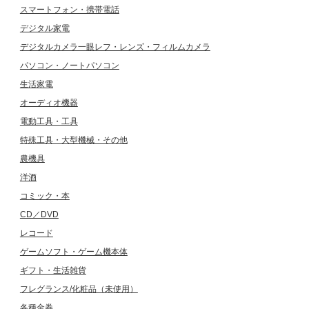
スマートフォン・携帯電話
デジタル家電
デジタルカメラ一眼レフ・レンズ・フィルムカメラ
パソコン・ノートパソコン
生活家電
オーディオ機器
電動工具・工具
特殊工具・大型機械・その他
農機具
洋酒
コミック・本
CD／DVD
レコード
ゲームソフト・ゲーム機本体
ギフト・生活雑貨
フレグランス/化粧品（未使用）
各種金券