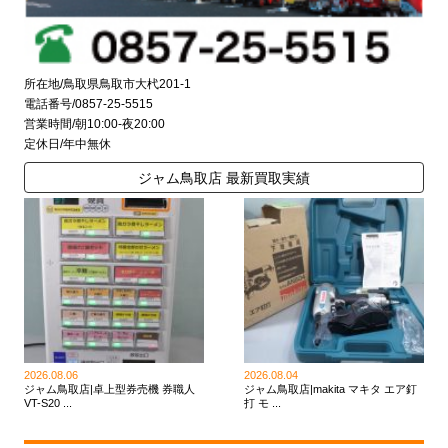
所在地/鳥取県鳥取市大杙201-1
電話番号/0857-25-5515
営業時間/朝10:00-夜20:00
定休日/年中無休
ジャム鳥取店 最新買取実績
2026.08.06
2026.08.04
ジャム鳥取店|卓上型券売機 券職人
ジャム鳥取店|makita マキタ エア釘
VT-S20 ...
打 モ ...