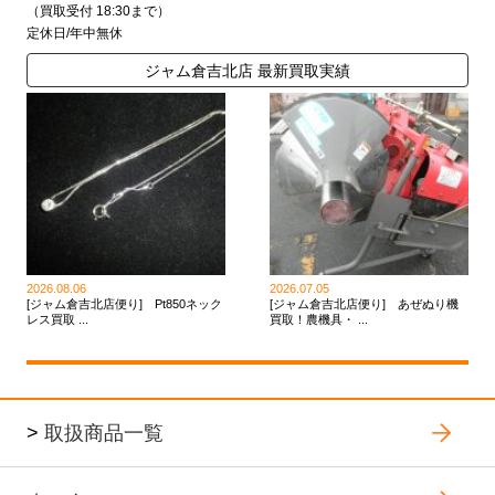
（買取受付 18:30まで）
定休日/年中無休
ジャム倉吉北店 最新買取実績
2026.08.06
2026.07.05
[ジャム倉吉北店便り] Pt850ネック
[ジャム倉吉北店便り] あぜぬり機
レス買取 ...
買取！農機具・ ...
>
取扱商品一覧