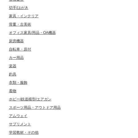
切手/はがき
家具・インテリア
骨董・古美術
オフィス家具/用品・OA機器
厨房機器
自転車・原付
カー用品
楽器
釣具
衣類・服飾
着物
ホビー/鉄道模型/エアガン
スポーツ用品・アウトドア用品
アムウェイ
サプリメント
学習教材・その他