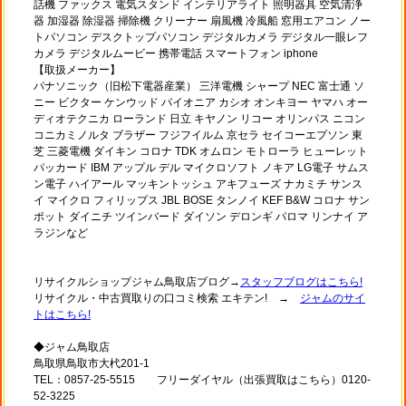
話機 ファックス 電気スタンド インテリアライト 照明器具 空気清浄
器 加湿器 除湿器 掃除機 クリーナー 扇風機 冷風船 窓用エアコン ノー
トパソコン デスクトップパソコン デジタルカメラ デジタル一眼レフ
カメラ デジタルムービー 携帯電話 スマートフォン iphone
【取扱メーカー】
パナソニック（旧松下電器産業） 三洋電機 シャープ NEC 富士通 ソ
ニー ビクター ケンウッド パイオニア カシオ オンキヨー ヤマハ オー
ディオテクニカ ローランド 日立 キヤノン リコー オリンパス ニコン
コニカミノルタ ブラザー フジフイルム 京セラ セイコーエプソン 東
芝 三菱電機 ダイキン コロナ TDK オムロン モトローラ ヒューレット
パッカード IBM アップル デル マイクロソフト ノキア LG電子 サムス
ン電子 ハイアール マッキントッシュ アキフューズ ナカミチ サンス
イ マイクロ フィリップス JBL BOSE タンノイ KEF B&W コロナ サン
ポット ダイニチ ツインバード ダイソン デロンギ パロマ リンナイ ア
ラジンなど
リサイクルショップジャム鳥取店ブログ→
スタッフブログはこちら!
リサイクル・中古買取りの口コミ検索 エキテン! →
ジャムのサイ
トはこちら!
◆ジャム鳥取店
鳥取県鳥取市大杙201-1
TEL：0857-25-5515 フリーダイヤル（出張買取はこちら）0120-
52-3225