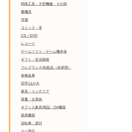
特殊工具・大型機械・その他
農機具
洋酒
コミック・本
CD／DVD
レコード
ゲームソフト・ゲーム機本体
ギフト・生活雑貨
フレグランス/化粧品（未使用）
各種金券
切手/はがき
家具・インテリア
骨董・古美術
オフィス家具/用品・OA機器
厨房機器
自転車・原付
カー用品