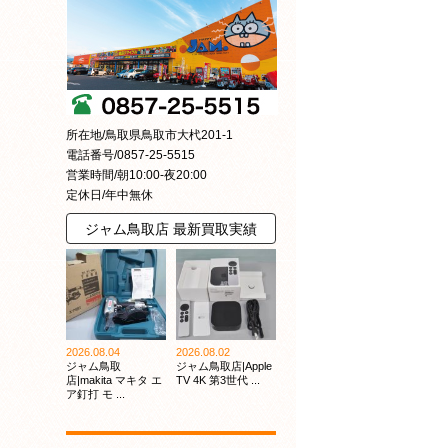
所在地/鳥取県鳥取市大杙201-1
電話番号/0857-25-5515
営業時間/朝10:00-夜20:00
定休日/年中無休
ジャム鳥取店 最新買取実績
2026.08.04
2026.08.02
ジャム鳥取
ジャム鳥取店|Apple
店|makita マキタ エ
TV 4K 第3世代 ...
ア釘打 モ ...