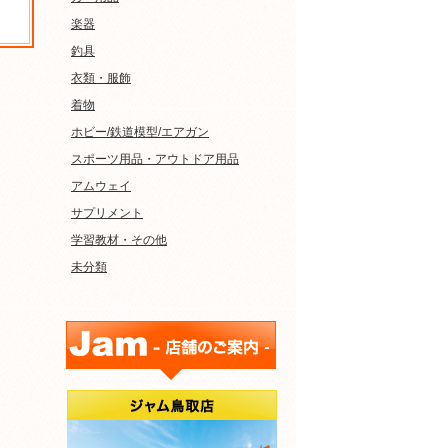
楽器
釣具
衣類・服飾
着物
ホビー/鉄道模型/エアガン
スポーツ用品・アウトドア用品
アムウェイ
サプリメント
学習教材・その他
未分類