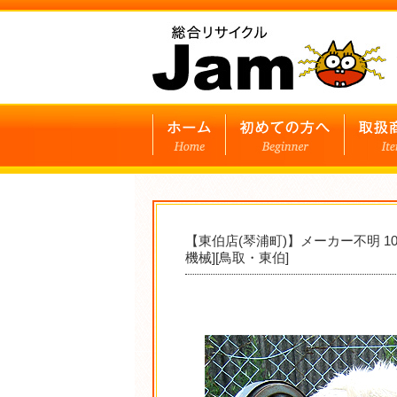
【東伯店(琴浦町)】メーカー不明 
機械][鳥取・東伯]