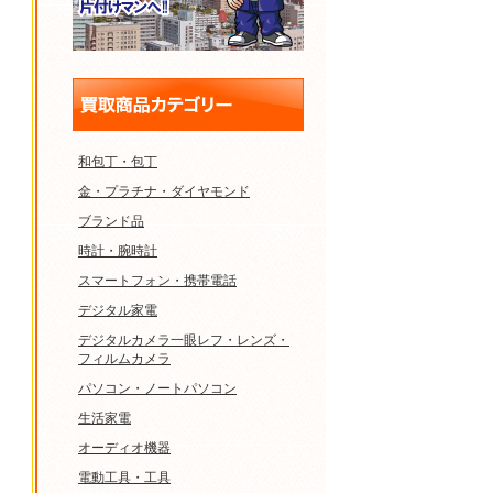
和包丁・包丁
金・プラチナ・ダイヤモンド
ブランド品
時計・腕時計
スマートフォン・携帯電話
デジタル家電
デジタルカメラ一眼レフ・レンズ・
フィルムカメラ
パソコン・ノートパソコン
生活家電
オーディオ機器
電動工具・工具