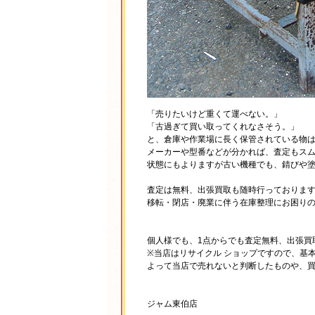
「売りたいけど重くて運べない。」
「古過ぎて買い取ってくれなさそう。」
と、倉庫や作業場に長く保管されている物は
メーカーや型番などが分かれば、査定もス
状態にもよりますが古い機種でも、錆びや
査定は無料、出張買取も随時行っておりま
移転・閉店・廃業に伴う在庫整理にお困り
個人様でも、1点からでも査定無料、出張買
※当店はリサイクル ショップですので、基
よって当店で売れないと判断したものや、
ジャム東伯店