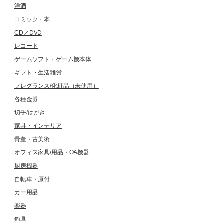
洋酒
コミック・本
CD／DVD
レコード
ゲームソフト・ゲーム機本体
ギフト・生活雑貨
フレグランス/化粧品（未使用）
各種金券
切手/はがき
家具・インテリア
骨董・古美術
オフィス家具/用品・OA機器
厨房機器
自転車・原付
カー用品
楽器
釣具