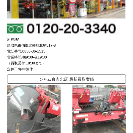
所在地/
鳥取県東伯郡北栄町北尾517-8
電話番号/0858-36-1515
営業時間/朝9:00-夜19:00
（買取受付 18:30まで）
定休日/年中無休
ジャム倉吉北店 最新買取実績