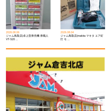
2026.08.06
2026.08.04
ジャム鳥取店|卓上型券売機 券職人
ジャム鳥取店|makita マキタ エア釘
VT-S20 ...
打 モ ...