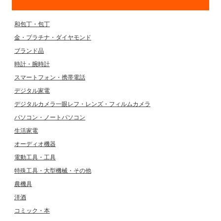
和包丁・包丁
金・プラチナ・ダイヤモンド
ブランド品
時計・腕時計
スマートフォン・携帯電話
デジタル家電
デジタルカメラ一眼レフ・レンズ・フィルムカメラ
パソコン・ノートパソコン
生活家電
オーディオ機器
電動工具・工具
特殊工具・大型機械・その他
農機具
洋酒
コミック・本