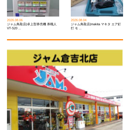
2026.08.06
2026.08.04
ジャム鳥取店|卓上型券売機 券職人
ジャム鳥取店|makita マキタ エア釘
VT-S20 ...
打 モ ...