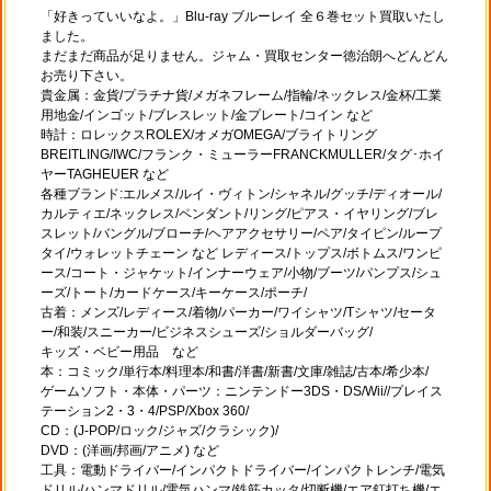
「好きっていいなよ。」Blu-ray ブルーレイ 全６巻セット買取いたし
ました。
まだまだ商品が足りません。ジャム・買取センター徳治朗へどんどん
お売り下さい。
貴金属：金貨/プラチナ貨/メガネフレーム/指輪/ネックレス/金杯/工業
用地金/インゴット/ブレスレット/金プレート/コイン など
時計：ロレックスROLEX/オメガOMEGA/ブライトリング
BREITLING/IWC/フランク・ミューラーFRANCKMULLER/タグ･ホイ
ヤーTAGHEUER など
各種ブランド:エルメス/ルイ・ヴィトン/シャネル/グッチ/ディオール/
カルティエ/ネックレス/ペンダント/リング/ピアス・イヤリング/ブレ
スレット/バングル/ブローチ/ヘアアクセサリー/ペア/タイピン/ループ
タイ/ウォレットチェーン など レディース/トップス/ボトムス/ワンピ
ース/コート・ジャケット/インナーウェア/小物/ブーツ/パンプス/シュ
ーズ/トート/カードケース/キーケース/ポーチ/
古着：メンズ/レディース/着物/パーカー/ワイシャツ/Tシャツ/セータ
ー/和装/スニーカー/ビジネスシューズ/ショルダーバッグ/
キッズ・ベビー用品 など
本：コミック/単行本/料理本/和書/洋書/新書/文庫/雑誌/古本/希少本/
ゲームソフト・本体・パーツ：ニンテンドー3DS・DS/Wii//プレイス
テーション2・3・4/PSP/Xbox 360/
CD：(J-POP/ロック/ジャズ/クラシック)/
DVD：(洋画/邦画/アニメ) など
工具：電動ドライバー/インパクトドライバー/インパクトレンチ/電気
ドリル/ハンマドリル/電気ハンマ/鉄筋カッタ/切断機/エア釘打ち機/エ