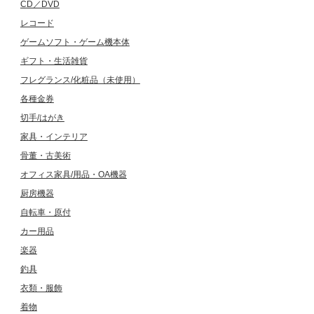
CD／DVD
レコード
ゲームソフト・ゲーム機本体
ギフト・生活雑貨
フレグランス/化粧品（未使用）
各種金券
切手/はがき
家具・インテリア
骨董・古美術
オフィス家具/用品・OA機器
厨房機器
自転車・原付
カー用品
楽器
釣具
衣類・服飾
着物