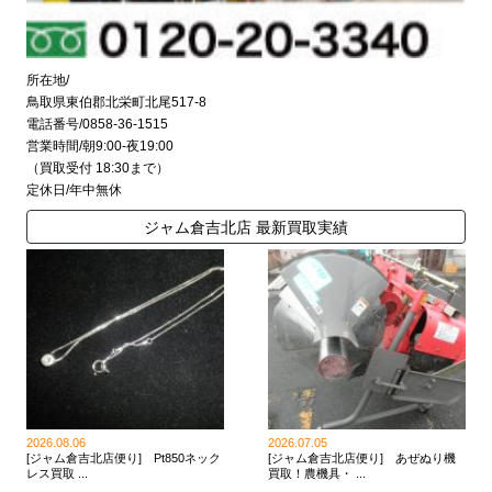
所在地/
鳥取県東伯郡北栄町北尾517-8
電話番号/0858-36-1515
営業時間/朝9:00-夜19:00
（買取受付 18:30まで）
定休日/年中無休
ジャム倉吉北店 最新買取実績
2026.08.06
2026.07.05
[ジャム倉吉北店便り] Pt850ネック
[ジャム倉吉北店便り] あぜぬり機
レス買取 ...
買取！農機具・ ...