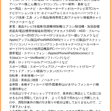
アハンマー/集じん機/カンナ/コンプレッサー/材料・素材 など
カー用品：カーナビ・カーAV/カーオーディオ/カーテレビ/ETC/カー
ナビゲーション/タイヤ･ホイール/アルミホイールカーパーツ/ライト･
ランプ/洗車･工具･メンテ用品/車両専用工具/アクセサリ/車載用キャリ
ア/スクーター など
家電：液晶テレビ/冷蔵庫/洗濯機/掃除機/エアコン/除湿機・加湿器/暖
房器具/電話/携帯情報端末/照明/ビデオカメラ/DVD・HDD・ブルーレ
イレコーダー/DVDプレーヤー/デジタルカメラ/一眼レフカメラ など
Apple(アップル)製品/iPod/WINDOWS(ウィンドウズ)製品/デスクトッ
プパソコン/ノートパソコン/プリンター/スキャナー/スピーカー/キー
ボード/マウス/その他周辺機器/PCパーツ/ソフトウェア など
携帯電話・スマートフォン：/Apple(iPhone/iPad)/docomo(ドコ
モ)/au(エーユー)/softbank(ソフトバンク) など
釣具：ロッド/リール/ルアー/ゴムボートなど
スポーツ用品：スポーツウェア/スノーボード/ラケット/グローブ
アウトドア：テント/寝袋/ランタン/ガスバーナー
自転車：本体/各種パーツ/
工芸品・美術品 | 雑貨・ノベルティー
金券類：各種ギフトカード/切手/図書券/はがき/テレフォンカード/株
主優待券など
※当店はリサイクルショップですので、基本的に商品としてお店に出
せるものを買取しております。 よって当店で売れないと判断したも
のや、買取対象外の物の引き取りや処分は致しておりませんので、ご
了承下さいませ。