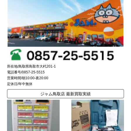
所在地/鳥取県鳥取市大杙201-1
電話番号/0857-25-5515
営業時間/朝10:00-夜20:00
定休日/年中無休
ジャム鳥取店 最新買取実績