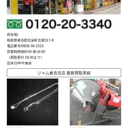
所在地/
鳥取県東伯郡北栄町北尾517-8
電話番号/0858-36-1515
営業時間/朝9:00-夜19:00
（買取受付 18:30まで）
定休日/年中無休
ジャム倉吉北店 最新買取実績