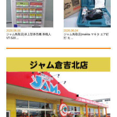
2026.08.06
2026.08.04
ジャム鳥取店|卓上型券売機 券職人
ジャム鳥取店|makita マキタ エア釘
VT-S20 ...
打 モ ...