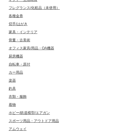
フレグランス/化粧品（未使用）
各種金券
切手/はがき
家具・インテリア
骨董・古美術
オフィス家具/用品・OA機器
厨房機器
自転車・原付
カー用品
楽器
釣具
衣類・服飾
着物
ホビー/鉄道模型/エアガン
スポーツ用品・アウトドア用品
アムウェイ