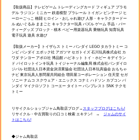
【取扱商品】テレビゲーム トレーディングカード フィギュア プラモ
デル ラジコン ミニカー 鉄道模型 プラレール トイガン ビンテージ ヒ
ーローごっこ 格闘 ヒロイン・おしゃれ遊び 人形・キャラクタードー
ル ぬいぐるみ ままごと キャラクター玩具 パズル ゲーム 手品・パー
ティーグッズ ブロック・積木 ベビー用楽器玩具 乗物玩具 知育玩具
電子玩具 遊具 水遊び
【取扱メーカー】トイザらス トミー バンダイ LEGO タカラトミー コ
ンビ バンダイ エポック社 アガツマ セガトイズ 石川玩具株式会社 カ
ワダ テンヨー アポロ社 博品館 ハピネット トイ・ホビー キデイラン
ド パイロットインキ玩具 トイジャーナル編集局 株式会社バンダイロ
ジパル 社団法人日本資金決済業協会 社団法人日本玩具協会 おもちゃ
ナビ 東京玩具人形問屋共同組合 増田屋コーポレーション 任天堂 セガ
ソニー ナムコ スクウェア・エニックス コナミ ハドソン カプコン バ
ンダイ マイクロソフト コーエー タイトー バンプレスト SNK テクモ
トミー
リサイクルショップジャム鳥取店ブログ→
スタッフブログはこちら!
リサイクル・中古買取りの口コミ検索 エキテン! →
ジャムのサイ
トはこちら!
◆ジャム鳥取店