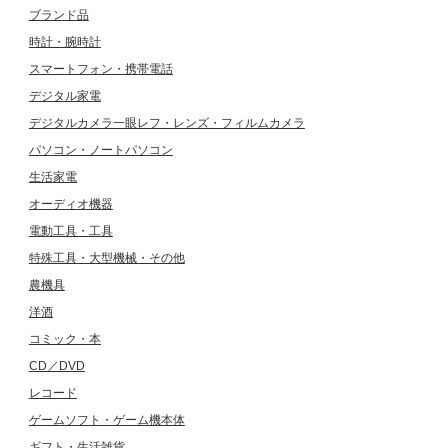
ブランド品
時計・腕時計
スマートフォン・携帯電話
デジタル家電
デジタルカメラ一眼レフ・レンズ・フィルムカメラ
パソコン・ノートパソコン
生活家電
オーディオ機器
電動工具・工具
特殊工具・大型機械・その他
農機具
洋酒
コミック・本
CD／DVD
レコード
ゲームソフト・ゲーム機本体
ギフト・生活雑貨