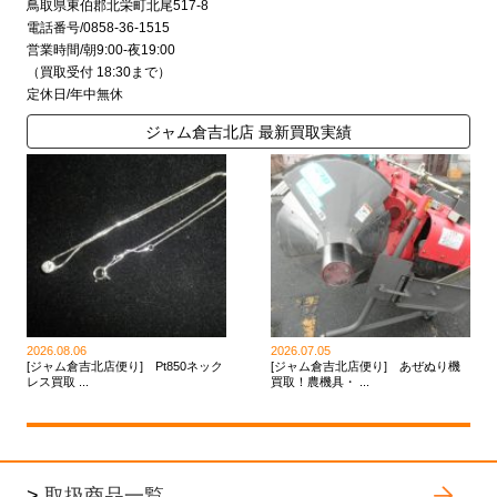
鳥取県東伯郡北栄町北尾517-8
電話番号/0858-36-1515
営業時間/朝9:00-夜19:00
（買取受付 18:30まで）
定休日/年中無休
ジャム倉吉北店 最新買取実績
2026.08.06
2026.07.05
[ジャム倉吉北店便り] Pt850ネック
[ジャム倉吉北店便り] あぜぬり機
レス買取 ...
買取！農機具・ ...
>
取扱商品一覧