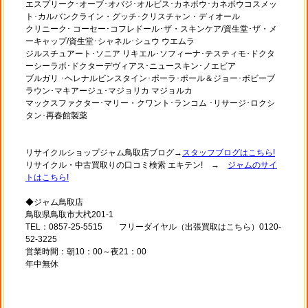
エスプリーク･オーブ･オバジ･オルビス･カネボウ･カネボウコスメッ
ト･カルバンクライン・グッチ･クリスチャン・ディオール
クリニーク･ コーセー･コフレドール･ザ・スキンケア/資生堂･ザ・メ
ーキャップ/資生堂･シャネル･シュウ ウエムラ
ジルスチュアート･ソニア リキエル･ソフィーナ･テスティモ･ドクタ
ーシーラボ･ドクターデヴィアス･ニュースキン･ノエビア
ブルガリ ･ヘレナルビンスタイン･ポーラ･ポール＆ジョー･ボビーブ
ラウン･マキアージュ･マジョリカ マジョルカ
マックスファクター･マリー・クワント･ランコム ･リサージ･ロクシ
タン･再春館製薬
リサイクルショップジャム鳥取店ブログ→
スタッフブログはこちら!
リサイクル・中古買取りの口コミ検索 エキテン! →
ジャムのサイ
トはこちら!
◆ジャム鳥取店
鳥取県鳥取市大杙201-1
TEL：0857-25-5515 フリーダイヤル（出張買取はこちら）0120-
52-3225
営業時間：朝10：00～夜21：00
年中無休