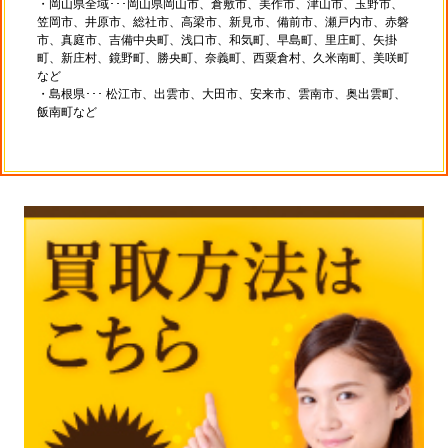
・岡山県全域･･･岡山県岡山市、倉敷市、美作市、津山市、玉野市、
笠岡市、井原市、総社市、高梁市、新見市、備前市、瀬戸内市、赤磐
市、真庭市、吉備中央町、浅口市、和気町、早島町、里庄町、矢掛
町、新庄村、鏡野町、勝央町、奈義町、西粟倉村、久米南町、美咲町
など
・島根県･･･ 松江市、出雲市、大田市、安来市、雲南市、奥出雲町、
飯南町など