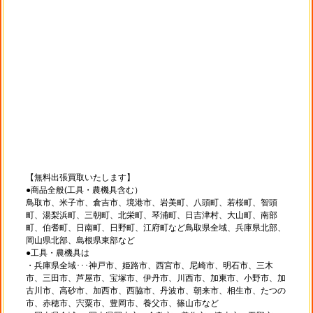
【無料出張買取いたします】
●商品全般(工具・農機具含む）
鳥取市、米子市、倉吉市、境港市、岩美町、八頭町、若桜町、智頭
町、湯梨浜町、三朝町、北栄町、琴浦町、日吉津村、大山町、南部
町、伯耆町、日南町、日野町、江府町など鳥取県全域、兵庫県北部、
岡山県北部、島根県東部など
●工具・農機具は
・兵庫県全域･･･神戸市、姫路市、西宮市、尼崎市、明石市、三木
市、三田市、芦屋市、宝塚市、伊丹市、川西市、加東市、小野市、加
古川市、高砂市、加西市、西脇市、丹波市、朝来市、相生市、たつの
市、赤穂市、宍粟市、豊岡市、養父市、篠山市など