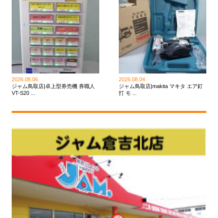
2026.08.06
2026.08.04
ジャム鳥取店|卓上型券売機 券職人
ジャム鳥取店|makita マキタ エア釘
VT-S20 ...
打 モ ...