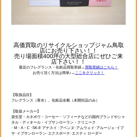
高価買取のリサイクルショップジャム鳥取
店にお売り下さい！！
売り場面積400坪の大型総合店にぜひご来
店下さい！！
最近のフレグランス・化粧品買取実績→
買取実績はこちら！
お売り頂く方法は簡単♪→
ここをクリック！
【取扱品目】
フレグランス（香水）、化粧品全般（未開封品のみ）
【取扱メーカー】
資生堂・カネボウ・コーセー・ソフィーナなどの国内ブランドやシャ
ネル・ディオール・イブサンローラン・クリニーク
･ M・A・C ･SK-II･アナスイ ･アベンヌ･アムウェイ･アルージェ･イプ
サ･イブサンローラン･エクスボーテ･エスティ ローダー