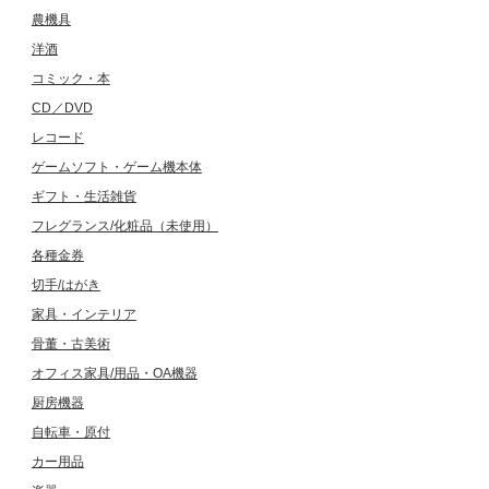
農機具
洋酒
コミック・本
CD／DVD
レコード
ゲームソフト・ゲーム機本体
ギフト・生活雑貨
フレグランス/化粧品（未使用）
各種金券
切手/はがき
家具・インテリア
骨董・古美術
オフィス家具/用品・OA機器
厨房機器
自転車・原付
カー用品