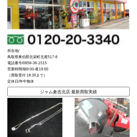
所在地/
鳥取県東伯郡北栄町北尾517-8
電話番号/0858-36-1515
営業時間/朝9:00-夜19:00
（買取受付 18:30まで）
定休日/年中無休
ジャム倉吉北店 最新買取実績