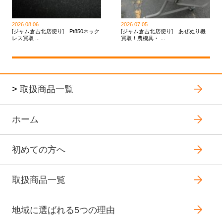
2026.08.06
2026.07.05
[ジャム倉吉北店便り] Pt850ネック
[ジャム倉吉北店便り] あぜぬり機
レス買取 ...
買取！農機具・ ...
>
取扱商品一覧
ホーム
初めての方へ
取扱商品一覧
地域に選ばれる5つの理由