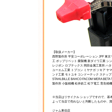
【取扱メーカー】
西野製作所 平安コーポレーション JPF 東
工 ポップリベット 榮製機 新ダイワ工業 シ
レジボン ロブテックス 岡田金属工業所 ハタ
ユーエム工業 トプコン ミヤナガ ソキア ヤ
ンド工業 モトユキ コンドーテック スナップオン KTC T
STAHLBILLE BAHCO FACOM WERA
製作所 小阪精機 松井鉄工 松下電工 育良精
※当店はリサイクル ショップですので、基
よって当店で売れないと判断したものや、
ジャム東伯店