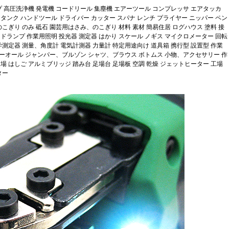
プ 高圧洗浄機 発電機 コードリール 集塵機 エアーツール コンプレッサ エアタッカ
タンク ハンドツール ドライバー カッター スパナ レンチ プライヤー ニッパー ペン
のこぎり のみ 砥石 園芸用はさみ、のこぎり 材料 素材 簡易住居 ログハウス 塗料 接
ドランプ 作業用照明 投光器 測定器 はかり スケール ノギス マイクロメーター 回転
学測定器 測量、角度計 電気計測器 力量計 特定用途向け 道具箱 携行型 設置型 作業
ーオール ジャンパー、ブルゾン シャツ、ブラウス ボトムス 小物、アクセサリー 作
場 はしご アルミブリッジ 踏み台 足場台 足場板 空調 乾燥 ジェットヒーター 工場
ター