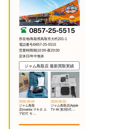
所在地/鳥取県鳥取市大杙201-1
電話番号/0857-25-5515
営業時間/朝10:00-夜20:00
定休日/年中無休
ジャム鳥取店 最新買取実績
2026.08.04
2026.08.02
ジャム鳥取
ジャム鳥取店|Apple
店|makita マキタ エ
TV 4K 第3世代 ...
ア釘打 モ ...