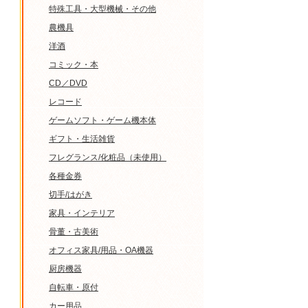
特殊工具・大型機械・その他
農機具
洋酒
コミック・本
CD／DVD
レコード
ゲームソフト・ゲーム機本体
ギフト・生活雑貨
フレグランス/化粧品（未使用）
各種金券
切手/はがき
家具・インテリア
骨董・古美術
オフィス家具/用品・OA機器
厨房機器
自転車・原付
カー用品