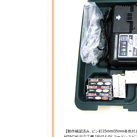
【動作確認済み, ピン釘25mm/35mm各色付
HITACHI 日立工機 18V/14.4V コー