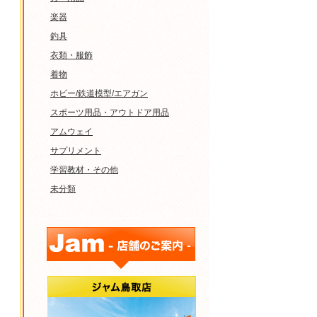
楽器
釣具
衣類・服飾
着物
ホビー/鉄道模型/エアガン
スポーツ用品・アウトドア用品
アムウェイ
サプリメント
学習教材・その他
未分類