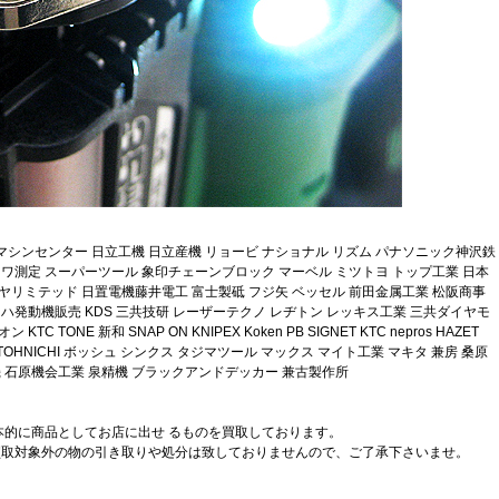
京マシンセンター 日立工機 日立産機 リョービ ナショナル リズム パナソニック神沢鉄
ンワ測定 スーパーツール 象印チェーンブロック マーベル ミツトヨ トップ工業 日本
ヤリミテッド 日置電機藤井電工 富士製砥 フジ矢 ベッセル 前田金属工業 松阪商事
マハ発動機販売 KDS 三共技研 レーザーテクノ レヂトン レッキス工業 三共ダイヤモ
ONE 新和 SNAP ON KNIPEX Koken PB SIGNET KTC nepros HAZET
 BETA TOHNICHI ボッシュ シンクス タジマツール マックス マイト工業 マキタ 兼房 桑原
機 石原機会工業 泉精機 ブラックアンドデッカー 兼古製作所
本的に商品としてお店に出せ るものを買取しております。
買取対象外の物の引き取りや処分は致しておりませんので、ご了承下さいませ。