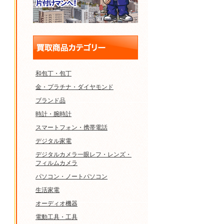
和包丁・包丁
金・プラチナ・ダイヤモンド
ブランド品
時計・腕時計
スマートフォン・携帯電話
デジタル家電
デジタルカメラ一眼レフ・レンズ・
フィルムカメラ
パソコン・ノートパソコン
生活家電
オーディオ機器
電動工具・工具