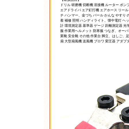
ドリル 研磨機 切断機 溶接機 ルーター ポン
エアドライバ エア釘打機 エアホース リール 
チ ハンマー、金づち バール かんな やすり 
着 補修 照明 ハンディライト、懐中電灯 ヘッ
計 環境測定器 基準器 ゲージ 距離測定器 光
服 作業用ヘルメット 防寒服 つなぎ、オーバ
業靴 安全靴 その他 作業台 脚立、はしご、足
扇 大型扇風機 送風機 ブロワ 変圧器 アダプ