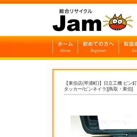
【東伯店(琴浦町)】日立工機 ピン釘
タッカー/ピンネイラ][鳥取・東伯]