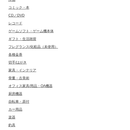
コミック・本
CD／DVD
レコード
ゲームソフト・ゲーム機本体
ギフト・生活雑貨
フレグランス/化粧品（未使用）
各種金券
切手/はがき
家具・インテリア
骨董・古美術
オフィス家具/用品・OA機器
厨房機器
自転車・原付
カー用品
楽器
釣具