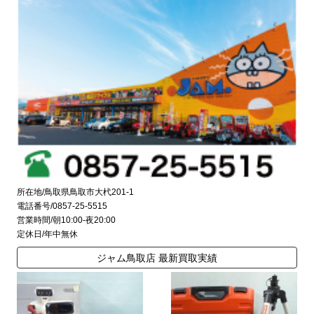
所在地/鳥取県鳥取市大杙201-1
電話番号/0857-25-5515
営業時間/朝10:00-夜20:00
定休日/年中無休
ジャム鳥取店 最新買取実績