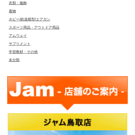
衣類・服飾
着物
ホビー/鉄道模型/エアガン
スポーツ用品・アウトドア用品
アムウェイ
サプリメント
学習教材・その他
未分類