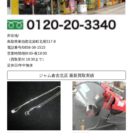
所在地/
鳥取県東伯郡北栄町北尾517-8
電話番号/0858-36-1515
営業時間/朝9:00-夜19:00
（買取受付 18:30まで）
定休日/年中無休
ジャム倉吉北店 最新買取実績