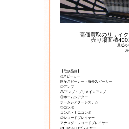
高価買取のリサイク
売り場面積40
最近の
お
【取扱品目】
◎スピーカー
国産スピーカー・海外スピーカー
◎アンプ
AVアンプ・プリメインアンプ
◎ホームシアター
ホームシアターシステム
◎コンポ
コンポ・ミニコンポ
◎レコードプレイヤー
アナログ・レコードプレイヤー
◎CD/SACDプレイヤー