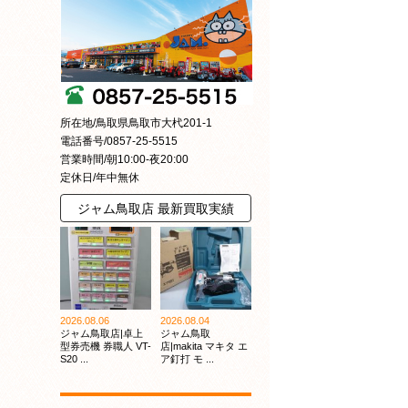
所在地/鳥取県鳥取市大杙201-1
電話番号/0857-25-5515
営業時間/朝10:00-夜20:00
定休日/年中無休
ジャム鳥取店 最新買取実績
2026.08.06
2026.08.04
ジャム鳥取店|卓上
ジャム鳥取
型券売機 券職人 VT-
店|makita マキタ エ
S20 ...
ア釘打 モ ...