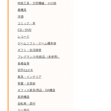
特殊工具・大型機械・その他
農機具
洋酒
コミック・本
CD／DVD
レコード
ゲームソフト・ゲーム機本体
ギフト・生活雑貨
フレグランス/化粧品（未使用）
各種金券
切手/はがき
家具・インテリア
骨董・古美術
オフィス家具/用品・OA機器
厨房機器
自転車・原付
カー用品