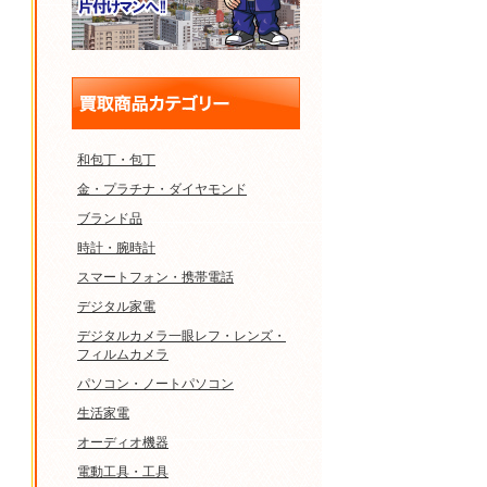
和包丁・包丁
金・プラチナ・ダイヤモンド
ブランド品
時計・腕時計
スマートフォン・携帯電話
デジタル家電
デジタルカメラ一眼レフ・レンズ・
フィルムカメラ
パソコン・ノートパソコン
生活家電
オーディオ機器
電動工具・工具