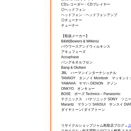
CDレコーダー・CDプレイヤー
◎ヘッドフォン
ヘッドフォン・ヘッドフォンアンプ
◎チューナー
チューナー
【取扱メーカー】
B&W(Bowers & Wilkins)
バウワースアンドウィルキンス
アキュフェーズ
Accuphase
バング＆オルフセン
Bang & Olufsen
JBL ハーマンインターナショナル
TANNOY タンノイ Mcintosh マッキン
YAMAHA ヤマハ DENON デノン
ONKYO オンキョー
BOSE ボーズ Technics – Panasonic
テクニックス パナソニック SONY ソニ
Marantz マランツ SANSUI サンスイ DIA
ダイヤトーン/ ダイアトーン
リサイクルショップジャム鳥取店ブログ→
リサイクル・中古買取りの口コミ検索 エキ