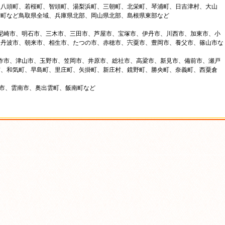
、八頭町、若桜町、智頭町、湯梨浜町、三朝町、北栄町、琴浦町、日吉津村、大山
府町など鳥取県全域、兵庫県北部、岡山県北部、島根県東部など
、尼崎市、明石市、三木市、三田市、芦屋市、宝塚市、伊丹市、川西市、加東市、小
、丹波市、朝来市、相生市、たつの市、赤穂市、宍粟市、豊岡市、養父市、篠山市な
美作市、津山市、玉野市、笠岡市、井原市、総社市、高梁市、新見市、備前市、瀬戸
市、和気町、早島町、里庄町、矢掛町、新庄村、鏡野町、勝央町、奈義町、西粟倉
来市、雲南市、奥出雲町、飯南町など