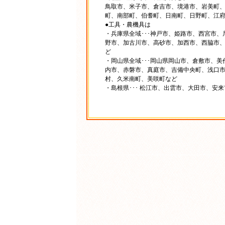
鳥取市、米子市、倉吉市、境港市、岩美町
町、南部町、伯耆町、日南町、日野町、江
●工具・農機具は
・兵庫県全域･･･神戸市、姫路市、西宮市
野市、加古川市、高砂市、加西市、西脇市
ど
・岡山県全域･･･岡山県岡山市、倉敷市、
内市、赤磐市、真庭市、吉備中央町、浅口
村、久米南町、美咲町など
・島根県･･･ 松江市、出雲市、大田市、安