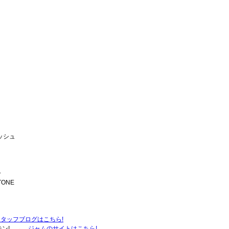
トッシュ
ー
TONE
スタッフブログはこちら!
テン! →
ジャムのサイトはこちら!