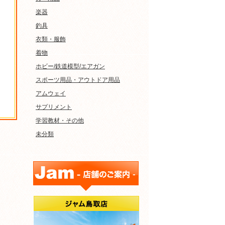
楽器
釣具
衣類・服飾
着物
ホビー/鉄道模型/エアガン
スポーツ用品・アウトドア用品
アムウェイ
サプリメント
学習教材・その他
未分類