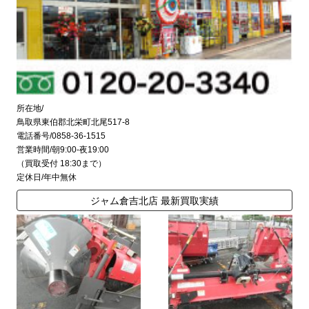
所在地/
鳥取県東伯郡北栄町北尾517-8
電話番号/0858-36-1515
営業時間/朝9:00-夜19:00
（買取受付 18:30まで）
定休日/年中無休
ジャム倉吉北店 最新買取実績