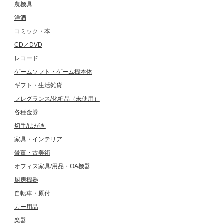
農機具
洋酒
コミック・本
CD／DVD
レコード
ゲームソフト・ゲーム機本体
ギフト・生活雑貨
フレグランス/化粧品（未使用）
各種金券
切手/はがき
家具・インテリア
骨董・古美術
オフィス家具/用品・OA機器
厨房機器
自転車・原付
カー用品
楽器