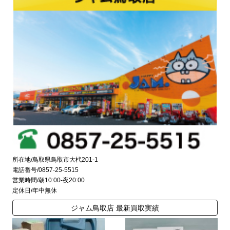
所在地/鳥取県鳥取市大杙201-1
電話番号/0857-25-5515
営業時間/朝10:00-夜20:00
定休日/年中無休
ジャム鳥取店 最新買取実績