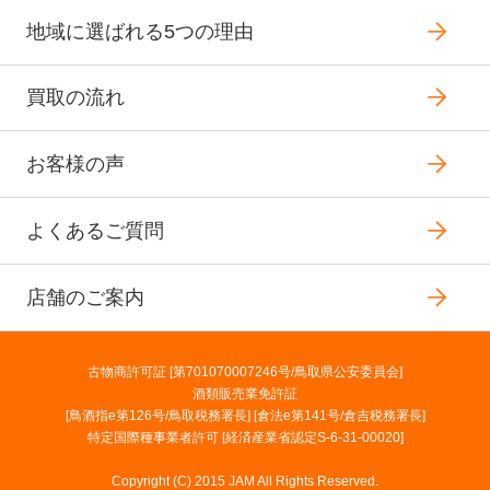
地域に選ばれる5つの理由
買取の流れ
お客様の声
よくあるご質問
店舗のご案内
古物商許可証 [第701070007246号/鳥取県公安委員会]
酒類販売業免許証
[鳥酒指e第126号/鳥取税務署長] [倉法e第141号/倉吉税務署長]
特定国際種事業者許可 [経済産業省認定S-6-31-00020]
Copyright (C) 2015 JAM All Rights Reserved.