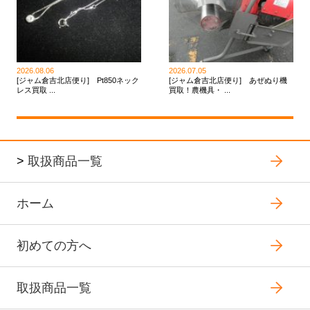
2026.08.06
2026.07.05
[ジャム倉吉北店便り] Pt850ネック
[ジャム倉吉北店便り] あぜぬり機
レス買取 ...
買取！農機具・ ...
>
取扱商品一覧
ホーム
初めての方へ
取扱商品一覧