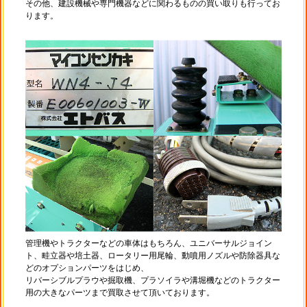
その他、建設機械や専門機器などに関わるものの買い取りも行ってお
ります。
管理機やトラクターなどの車体はもちろん、ユニバーサルジョイン
ト、畦立器や培土器、ロータリー用尾輪、動噴用ノズルや防除器具な
どのオプションパーツをはじめ、
リバーシブルプラウや掘取機、プラソイラや溝堀機などのトラクター
用の大きなパーツまで買取させて頂いております。