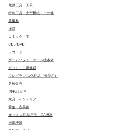
電動工具・工具
特殊工具・大型機械・その他
農機具
洋酒
コミック・本
CD／DVD
レコード
ゲームソフト・ゲーム機本体
ギフト・生活雑貨
フレグランス/化粧品（未使用）
各種金券
切手/はがき
家具・インテリア
骨董・古美術
オフィス家具/用品・OA機器
厨房機器