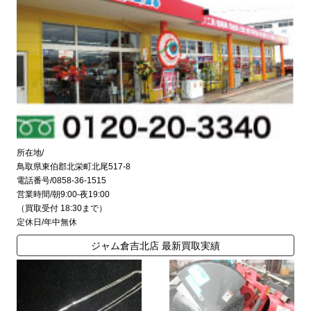
所在地/
鳥取県東伯郡北栄町北尾517-8
電話番号/0858-36-1515
営業時間/朝9:00-夜19:00
（買取受付 18:30まで）
定休日/年中無休
ジャム倉吉北店 最新買取実績