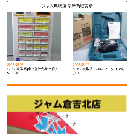
ジャム鳥取店 最新買取実績
2026.08.06
2026.08.04
ジャム鳥取店|卓上型券売機 券職人
ジャム鳥取店|makita マキタ エア釘
VT-S20 ...
打 モ ...