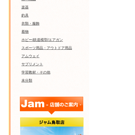
楽器
釣具
衣類・服飾
着物
ホビー/鉄道模型/エアガン
スポーツ用品・アウトドア用品
アムウェイ
サプリメント
学習教材・その他
未分類