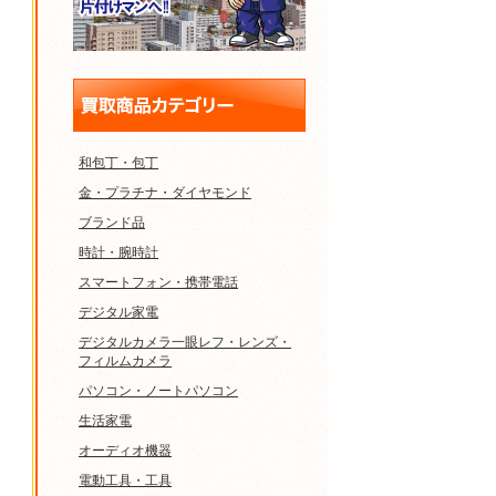
和包丁・包丁
金・プラチナ・ダイヤモンド
ブランド品
時計・腕時計
スマートフォン・携帯電話
デジタル家電
デジタルカメラ一眼レフ・レンズ・
フィルムカメラ
パソコン・ノートパソコン
生活家電
オーディオ機器
電動工具・工具