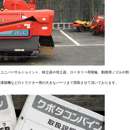
、ユニバーサルジョイント、畦立器や培土器、ロータリー用尾輪、動噴用ノズルや防
や溝堀機などのトラクター用の大きなパーツまで買取させて頂いております。