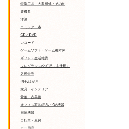
特殊工具・大型機械・その他
農機具
洋酒
コミック・本
CD／DVD
レコード
ゲームソフト・ゲーム機本体
ギフト・生活雑貨
フレグランス/化粧品（未使用）
各種金券
切手/はがき
家具・インテリア
骨董・古美術
オフィス家具/用品・OA機器
厨房機器
自転車・原付
カー用品