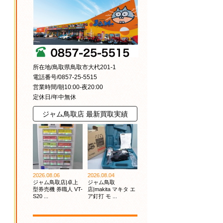
所在地/鳥取県鳥取市大杙201-1
電話番号/0857-25-5515
営業時間/朝10:00-夜20:00
定休日/年中無休
ジャム鳥取店 最新買取実績
2026.08.06
2026.08.04
ジャム鳥取店|卓上
ジャム鳥取
型券売機 券職人 VT-
店|makita マキタ エ
S20 ...
ア釘打 モ ...