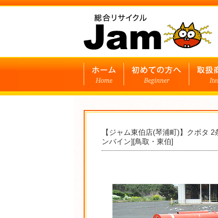
【ジャム東伯店(琴浦町)】クボタ 2
ンバイン][鳥取・東伯]