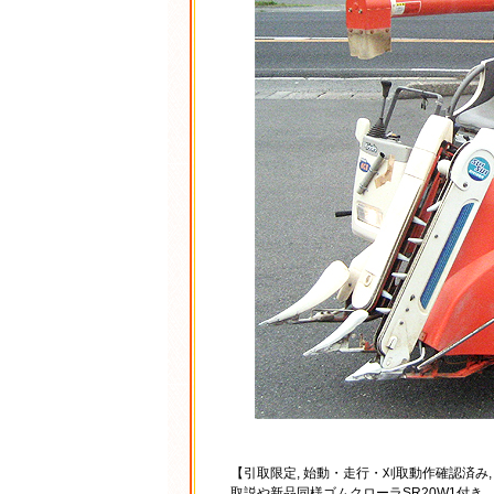
【引取限定, 始動・走行・刈取動作確認済み
取説や新品同様ゴムクローラSR20W1付き、