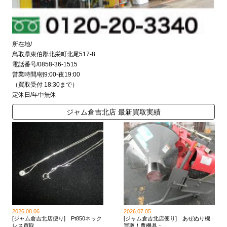
所在地/
鳥取県東伯郡北栄町北尾517-8
電話番号/0858-36-1515
営業時間/朝9:00-夜19:00
（買取受付 18:30まで）
定休日/年中無休
ジャム倉吉北店 最新買取実績
2026.08.06
2026.07.05
[ジャム倉吉北店便り] Pt850ネック
[ジャム倉吉北店便り] あぜぬり機
レス買取 ...
買取！農機具・ ...