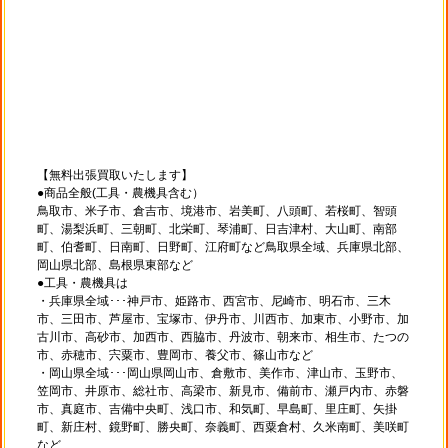
【無料出張買取いたします】
●商品全般(工具・農機具含む）
鳥取市、米子市、倉吉市、境港市、岩美町、八頭町、若桜町、智頭
町、湯梨浜町、三朝町、北栄町、琴浦町、日吉津村、大山町、南部
町、伯耆町、日南町、日野町、江府町など鳥取県全域、兵庫県北部、
岡山県北部、島根県東部など
●工具・農機具は
・兵庫県全域･･･神戸市、姫路市、西宮市、尼崎市、明石市、三木
市、三田市、芦屋市、宝塚市、伊丹市、川西市、加東市、小野市、加
古川市、高砂市、加西市、西脇市、丹波市、朝来市、相生市、たつの
市、赤穂市、宍粟市、豊岡市、養父市、篠山市など
・岡山県全域･･･岡山県岡山市、倉敷市、美作市、津山市、玉野市、
笠岡市、井原市、総社市、高梁市、新見市、備前市、瀬戸内市、赤磐
市、真庭市、吉備中央町、浅口市、和気町、早島町、里庄町、矢掛
町、新庄村、鏡野町、勝央町、奈義町、西粟倉村、久米南町、美咲町
など