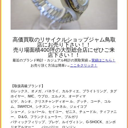
高価買取のリサイクルショップジャム鳥取
店にお売り下さい！！
売り場面積400坪の大型総合店にぜひご来
店下さい！！
最近のブランド時計・カジュアル時計の買取実績→
実績はこちら！
お売り頂く方法は簡単♪→
ここをクリック！
【取扱高級ブランド】
ロレックス、オメガ、パネライ、カルティエ、ブライトリング、タグ
ホイヤー、IWC、ウブロ、エルメス、オーディマ
ピゲ、カシオ、クリスチャンディオー ル、グッチ、コーチ、コル
ム、SWATCH、シチズン、シャネル、ジェイコブ
ショーメ、ショパール、セイコー、ゼニス、チュードル、ティファニ
ー、 D＆G、フランクミューラー、ブルガリ
パティックフィリップ、ブレゲ、ルイヴィトン、G-SHOCK、エンポ
リオアルマーニ、、バーバリー、ロンジン