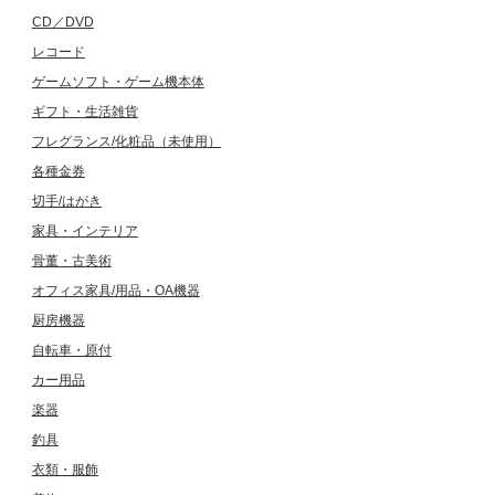
CD／DVD
レコード
ゲームソフト・ゲーム機本体
ギフト・生活雑貨
フレグランス/化粧品（未使用）
各種金券
切手/はがき
家具・インテリア
骨董・古美術
オフィス家具/用品・OA機器
厨房機器
自転車・原付
カー用品
楽器
釣具
衣類・服飾