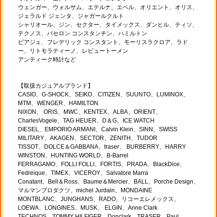
ウェンガー、ウォルサム、エテルナ、エベル、オリエント、オリス、
ジェラルド ジェンタ、ジャガールクルト
シャリオール、ジン、セクター、タイメックス、ダンヒル、ティソ、
テクノス、バセロン コンスタンチン、ハミルトン
ピアジェ、フレデリック コンスタント、モーリスラクロア、ラド
ー、リトモラティーノ、レビュートーメン
アンティーク時計など
【取扱カジュアルブランド】
CASIO、G-SHOCK、SEIKO、CITIZEN、SUUNTO、LUMINOX、
MTM、WENGER、HAMILTON
NIXON、 ORIS、MWC、KENTEX、ALBA、ORIENT、
CharlesVogele、TAG HEUER、D＆G、ICE WATCH
DIESEL、EMPORIO ARMANI、Calvin Klein、SINN、SWISS
MILITARY、AKAGEN、SECTOR、ZENITH、TUDOR
TISSOT、DOLCE＆GABBANA、traser、 BURBERRY、HARRY
WINSTON、HUNTING WORLD、B-Barrel
FERRAGAMO、FOLLI FOLLI、FORTIS、PRADA、BlackDice、
Fedreique、TIMEX、VICEROY、Salvatore Marra
Conatant、Bell＆Ross、Baume＆Mercier、BALL、Porche Design、
マルマンプロダクツ、michel Jurdain、MONDAINE
MONTBLANC、JUNGHANS、RADO、リコーエレメックス、
LOEWA、LONGINES、MUSK、 ELGIN、Anne Clark
TECHNOS、TOMMY HILFIGER、Donclark、TRASER、Paul