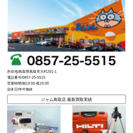
所在地/鳥取県鳥取市大杙201-1
電話番号/0857-25-5515
営業時間/朝10:00-夜20:00
定休日/年中無休
ジャム鳥取店 最新買取実績