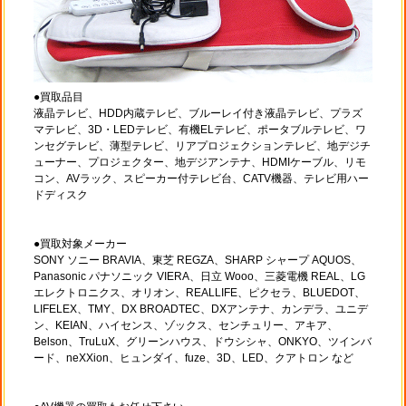
●買取品目
液晶テレビ、HDD内蔵テレビ、ブルーレイ付き液晶テレビ、プラズ
マテレビ、3D・LEDテレビ、有機ELテレビ、ポータブルテレビ、ワ
ンセグテレビ、薄型テレビ、リアプロジェクションテレビ、地デジチ
ューナー、プロジェクター、地デジアンテナ、HDMIケーブル、リモ
コン、AVラック、スピーカー付テレビ台、CATV機器、テレビ用ハー
ドディスク
●買取対象メーカー
SONY ソニー BRAVIA、東芝 REGZA、SHARP シャープ AQUOS、
Panasonic パナソニック VIERA、日立 Wooo、三菱電機 REAL、LG
エレクトロニクス、オリオン、REALLIFE、ピクセラ、BLUEDOT、
LIFELEX、TMY、DX BROADTEC、DXアンテナ、カンデラ、ユニデ
ン、KEIAN、ハイセンス、ゾックス、センチュリー、アキア、
Belson、TruLuX、グリーンハウス、ドウシシャ、ONKYO、ツインバ
ード、neXXion、ヒュンダイ、fuze、3D、LED、クアトロン など