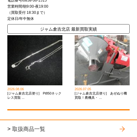
電話番号/0858-36-1515
営業時間/朝9:00-夜19:00
（買取受付 18:30まで）
定休日/年中無休
ジャム倉吉北店 最新買取実績
2026.08.06
2026.07.05
[ジャム倉吉北店便り] Pt850ネック
[ジャム倉吉北店便り] あぜぬり機
レス買取 ...
買取！農機具・ ...
>
取扱商品一覧