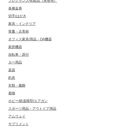
フレグランス/化粧品（未使用）
各種金券
切手/はがき
家具・インテリア
骨董・古美術
オフィス家具/用品・OA機器
厨房機器
自転車・原付
カー用品
楽器
釣具
衣類・服飾
着物
ホビー/鉄道模型/エアガン
スポーツ用品・アウトドア用品
アムウェイ
サプリメント