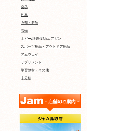
楽器
釣具
衣類・服飾
着物
ホビー/鉄道模型/エアガン
スポーツ用品・アウトドア用品
アムウェイ
サプリメント
学習教材・その他
未分類