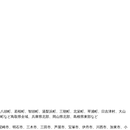
、八頭町、若桜町、智頭町、湯梨浜町、三朝町、北栄町、琴浦町、日吉津村、大山
府町など鳥取県全域、兵庫県北部、岡山県北部、島根県東部など
、尼崎市、明石市、三木市、三田市、芦屋市、宝塚市、伊丹市、川西市、加東市、小