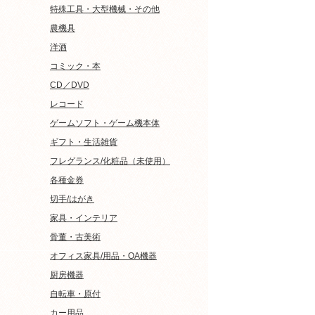
特殊工具・大型機械・その他
農機具
洋酒
コミック・本
CD／DVD
レコード
ゲームソフト・ゲーム機本体
ギフト・生活雑貨
フレグランス/化粧品（未使用）
各種金券
切手/はがき
家具・インテリア
骨董・古美術
オフィス家具/用品・OA機器
厨房機器
自転車・原付
カー用品