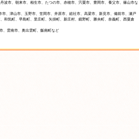
、丹波市、朝来市、相生市、たつの市、赤穂市、宍粟市、豊岡市、養父市、篠山市な
美作市、津山市、玉野市、笠岡市、井原市、総社市、高梁市、新見市、備前市、瀬戸
市、和気町、早島町、里庄町、矢掛町、新庄村、鏡野町、勝央町、奈義町、西粟倉
来市、雲南市、奥出雲町、飯南町など