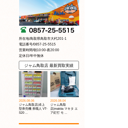
所在地/鳥取県鳥取市大杙201-1
電話番号/0857-25-5515
営業時間/朝10:00-夜20:00
定休日/年中無休
ジャム鳥取店 最新買取実績
2026.08.06
2026.08.04
ジャム鳥取店|卓上
ジャム鳥取
型券売機 券職人 VT-
店|makita マキタ エ
S20 ...
ア釘打 モ ...