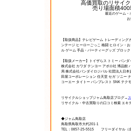
高価買取のリサイク
売り場面積40
最近のゲーム・
お
【取扱商品】テレビゲーム トレーディングカー
ンテージ ヒーローごっこ 格闘 ヒロイン・お
ル ゲーム 手品・パーティーグッズ ブロック
【取扱メーカー】トイザらス トミー バンダイ 
株式会社 カワダ テンヨー アポロ社 博品館
局 株式会社バンダイロジパル 社団法人日本
田屋コーポレーション 任天堂 セガ ソニー 
コーエー タイトー バンプレスト SNK テク
リサイクルショップジャム鳥取店ブログ→
リサイクル・中古買取りの口コミ検索 エキ
◆ジャム鳥取店
鳥取県鳥取市大杙201-1
TEL：0857-25-5515 フリーダイヤル（出