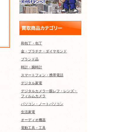
和包丁・包丁
金・プラチナ・ダイヤモンド
ブランド品
時計・腕時計
スマートフォン・携帯電話
デジタル家電
デジタルカメラ一眼レフ・レンズ・
フィルムカメラ
パソコン・ノートパソコン
生活家電
オーディオ機器
電動工具・工具