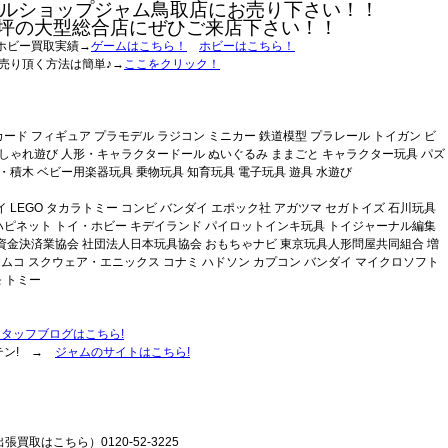
ルショップジャム鳥取店にお売り下さい！！
0坪の大型総合店にぜひご来店下さい！！
ホビー買取実績→
ゲームはこちら！
ホビーはこちら！
売り頂く方法は簡単♪→
ここをクリック！
ド フィギュア プラモデル ラジコン ミニカー 鉄道模型 プラレール トイガン ビ
しゃれ遊び 人形・キャラクタードール ぬいぐるみ ままごと キャラクター玩具 パズ
・積木 ベビー用楽器玩具 乗物玩具 知育玩具 電子玩具 遊具 水遊び
LEGO タカラトミー コンビ バンダイ エポック社 アガツマ セガトイズ 石川玩具
 ハピネット トイ・ホビー キデイランド パイロットインキ玩具 トイジャーナル編集
資金決済業協会 社団法人日本玩具協会 おもちゃナビ 東京玩具人形問屋共同組合 増
ナムコ スクウェア・エニックス コナミ ハドソン カプコン バンダイ マイクロソフト
モ トミー
スタッフブログはこちら!
テン! →
ジャムのサイトはこちら!
張買取はこちら）0120-52-3225