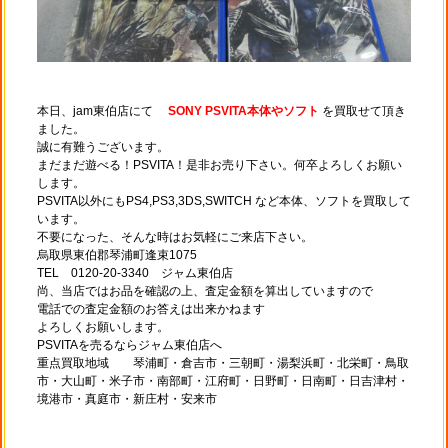
本日、jam東伯店にて
SONY PSVITA本体やソフト
を買取せて頂き
ました。
誠に有難うございます。
まだまだ遊べる！PSVITA！是非お売り下さい。何卒よろしくお願い
します。
PSVITA以外にもPS4,PS3,3DS,SWITCH など本体、ソフトを買取して
います。
不要になった、そんな時はお気軽にご来店下さい。
烏取県東伯郡琴浦町逢束1075
TEL 0120-20-3340 ジャム東伯店
尚、当店ではお品を確認の上、査定金額を算出していますので
電話での査定金額のお答えは出来かねます
よろしくお願いします。
PSVITAを売るならジャム東伯店へ
重点買取地域 琴浦町・倉吉市・三朝町・湯梨浜町・北栄町・鳥取
市・大山町・米子市・南部町・江府町・日野町・日南町・日吉津村・
境港市・真庭市・新庄村・安来市