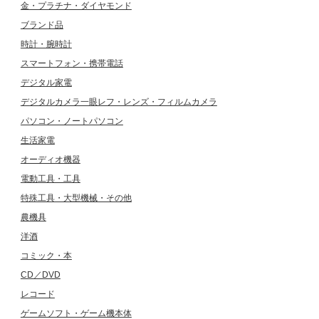
金・プラチナ・ダイヤモンド
ブランド品
時計・腕時計
スマートフォン・携帯電話
デジタル家電
デジタルカメラ一眼レフ・レンズ・フィルムカメラ
パソコン・ノートパソコン
生活家電
オーディオ機器
電動工具・工具
特殊工具・大型機械・その他
農機具
洋酒
コミック・本
CD／DVD
レコード
ゲームソフト・ゲーム機本体