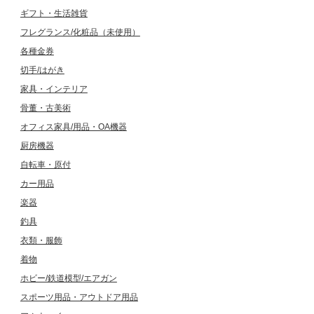
ギフト・生活雑貨
フレグランス/化粧品（未使用）
各種金券
切手/はがき
家具・インテリア
骨董・古美術
オフィス家具/用品・OA機器
厨房機器
自転車・原付
カー用品
楽器
釣具
衣類・服飾
着物
ホビー/鉄道模型/エアガン
スポーツ用品・アウトドア用品