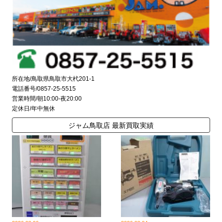
所在地/鳥取県鳥取市大杙201-1
電話番号/0857-25-5515
営業時間/朝10:00-夜20:00
定休日/年中無休
ジャム鳥取店 最新買取実績