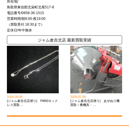
所在地/
鳥取県東伯郡北栄町北尾517-8
電話番号/0858-36-1515
営業時間/朝9:00-夜19:00
（買取受付 18:30まで）
定休日/年中無休
ジャム倉吉北店 最新買取実績
2026.08.06
2026.07.05
[ジャム倉吉北店便り] Pt850ネック
[ジャム倉吉北店便り] あぜぬり機
レス買取 ...
買取！農機具・ ...