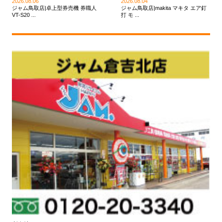
2026.08.06
2026.08.04
ジャム鳥取店|卓上型券売機 券職人
ジャム鳥取店|makita マキタ エア釘
VT-S20 ...
打 モ ...