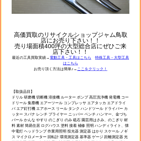
高価買取のリサイクルショップジャム鳥取
店にお売り下さい！！
売り場面積400坪の大型総合店にぜひご来
店下さい！！
最近の工具買取実績→
電動工具・工具はこちら
特殊工具・大型工具
はこちら
お売り頂く方法は簡単♪→
ここをクリック！
【取扱品目】
ドリル 研磨機 切断機 溶接機 ルーター ポンプ 高圧洗浄機 発電機 コー
ドリール 集塵機 エアーツール コンプレッサ エアタッカ エアドライ
バ エア釘打機 エアホース リール タンク ハンドツール ドライバー カ
ッター スパナ レンチ プライヤー ニッパー ペンチ ハンマー、金づち
バール かんな やすり のこぎり のみ 砥石 園芸用はさみ、のこぎり 材
料 素材 簡易住居 ログハウス 塗料 接着 補修 照明 ハンディライト、懐
中電灯 ヘッドランプ 作業用照明 投光器 測定器 はかり スケール ノギ
ス マイクロメーター 回転計 環境測定器 基準器 ゲージ 距離測定器 光