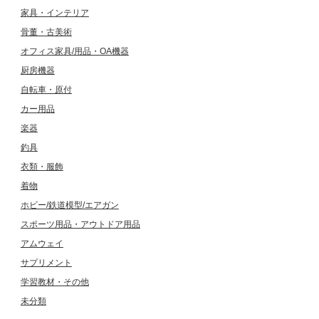
家具・インテリア
骨董・古美術
オフィス家具/用品・OA機器
厨房機器
自転車・原付
カー用品
楽器
釣具
衣類・服飾
着物
ホビー/鉄道模型/エアガン
スポーツ用品・アウトドア用品
アムウェイ
サプリメント
学習教材・その他
未分類