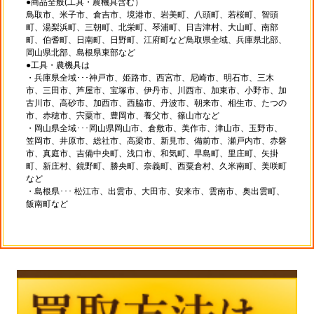
●商品全般(工具・農機具含む）
鳥取市、米子市、倉吉市、境港市、岩美町、八頭町、若桜町、智頭
町、湯梨浜町、三朝町、北栄町、琴浦町、日吉津村、大山町、南部
町、伯耆町、日南町、日野町、江府町など鳥取県全域、兵庫県北部、
岡山県北部、島根県東部など
●工具・農機具は
・兵庫県全域･･･神戸市、姫路市、西宮市、尼崎市、明石市、三木
市、三田市、芦屋市、宝塚市、伊丹市、川西市、加東市、小野市、加
古川市、高砂市、加西市、西脇市、丹波市、朝来市、相生市、たつの
市、赤穂市、宍粟市、豊岡市、養父市、篠山市など
・岡山県全域･･･岡山県岡山市、倉敷市、美作市、津山市、玉野市、
笠岡市、井原市、総社市、高梁市、新見市、備前市、瀬戸内市、赤磐
市、真庭市、吉備中央町、浅口市、和気町、早島町、里庄町、矢掛
町、新庄村、鏡野町、勝央町、奈義町、西粟倉村、久米南町、美咲町
など
・島根県･･･ 松江市、出雲市、大田市、安来市、雲南市、奥出雲町、
飯南町など