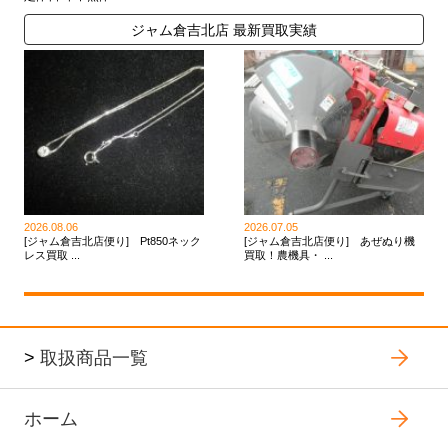
ジャム倉吉北店 最新買取実績
2026.08.06
2026.07.05
[ジャム倉吉北店便り] Pt850ネック
[ジャム倉吉北店便り] あぜぬり機
レス買取 ...
買取！農機具・ ...
>
取扱商品一覧
ホーム