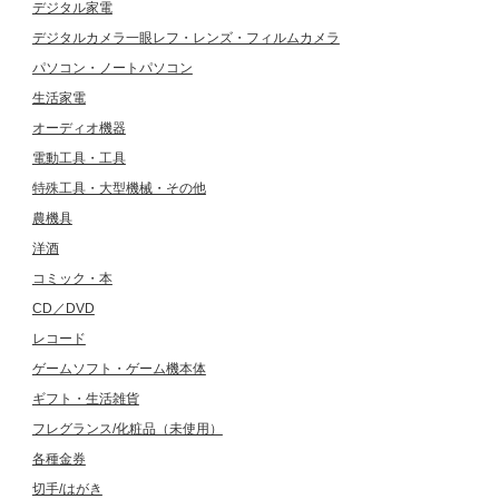
デジタル家電
デジタルカメラ一眼レフ・レンズ・フィルムカメラ
パソコン・ノートパソコン
生活家電
オーディオ機器
電動工具・工具
特殊工具・大型機械・その他
農機具
洋酒
コミック・本
CD／DVD
レコード
ゲームソフト・ゲーム機本体
ギフト・生活雑貨
フレグランス/化粧品（未使用）
各種金券
切手/はがき