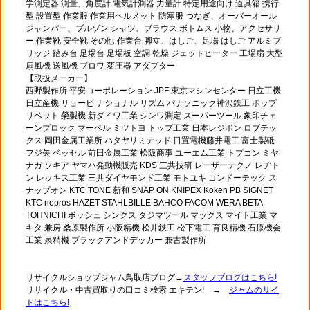
学測定器 測量、角度計 電気計測器 力量計 特定用途向け 道具箱 携行
型 設置型 作業服 作業用ヘルメット 防寒服 つなぎ、オーバーオール
ジャンパー、ブルゾン シャツ、ブラウス ボトムス 小物、アクセサリ
ー 作業靴 安全靴 その他 作業台 脚立、はしご、足場 はしご アルミブ
リッジ 踏み台 足場台 足場板 空調 乾燥 ジェットヒーター 工場扇 大型
扇風機 送風機 ブロワ 変圧器 アダプター
【取扱メーカー】
西野製作所 平安コーポレーション JPF 東京マシンセンター 日立工機
日立産機 リョービ ナショナル リズム パナソニック神沢鉄工 ポップ
リベット 榮製機 新ダイワ工業 シンワ測定 スーパーツール 象印チェ
ーンブロック マーベル ミツトヨ トップ工業 日本レジボン ロブテッ
クス 岡田金属工業所 ハタヤリミテッド 日置電機藤井電工 富士製砥
フジ矢 ベッセル 前田金属工業 松阪商事 ユーエム工業 トプコン ミヤ
ナガ ソキア ヤマハ発動機販売 KDS 三共技研 レーザーテクノ レヂト
ン レッキス工業 三共ダイヤモンド工業 モトユキ コンドーテック ス
ナップオン KTC TONE 新和 SNAP ON KNIPEX Koken PB SIGNET
KTC nepros HAZET STAHLBILLE BAHCO FACOM WERA BETA
TOHNICHI ボッシュ シンクス タジマツール マックス マイト工業 マ
キタ 兼房 桑原製作所 小阪精機 松井鉄工 松下電工 育良精機 石原機会
工業 泉精機 ブラックアンドデッカー 兼古製作所
リサイクルショップジャム鳥取店ブログ→
スタッフブログはこちら!
リサイクル・中古買取りの口コミ検索 エキテン! →
ジャムのサイ
トはこちら!