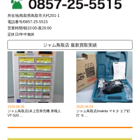
所在地/鳥取県鳥取市大杙201-1
電話番号/0857-25-5515
営業時間/朝10:00-夜20:00
定休日/年中無休
ジャム鳥取店 最新買取実績
2026.08.06
2026.08.04
ジャム鳥取店|卓上型券売機 券職人
ジャム鳥取店|makita マキタ エア釘
VT-S20 ...
打 モ ...