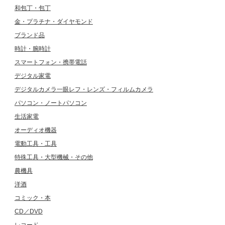
和包丁・包丁
金・プラチナ・ダイヤモンド
ブランド品
時計・腕時計
スマートフォン・携帯電話
デジタル家電
デジタルカメラ一眼レフ・レンズ・フィルムカメラ
パソコン・ノートパソコン
生活家電
オーディオ機器
電動工具・工具
特殊工具・大型機械・その他
農機具
洋酒
コミック・本
CD／DVD