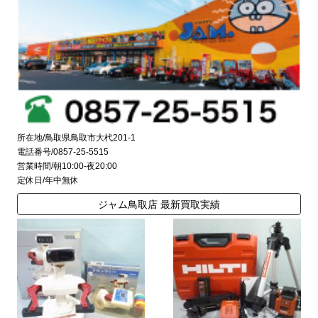
所在地/鳥取県鳥取市大杙201-1
電話番号/0857-25-5515
営業時間/朝10:00-夜20:00
定休日/年中無休
ジャム鳥取店 最新買取実績