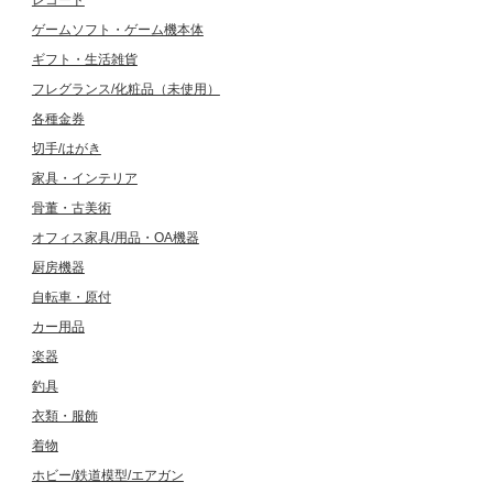
レコード
ゲームソフト・ゲーム機本体
ギフト・生活雑貨
フレグランス/化粧品（未使用）
各種金券
切手/はがき
家具・インテリア
骨董・古美術
オフィス家具/用品・OA機器
厨房機器
自転車・原付
カー用品
楽器
釣具
衣類・服飾
着物
ホビー/鉄道模型/エアガン