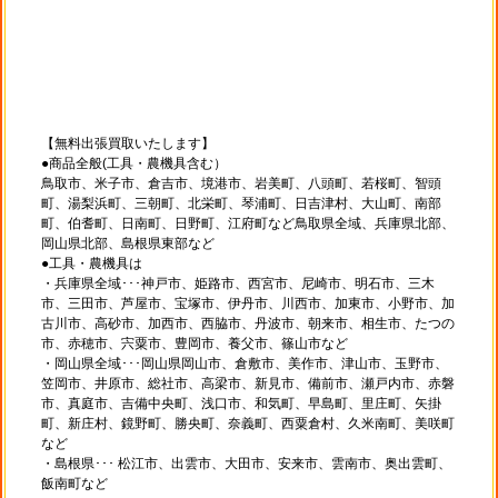
【無料出張買取いたします】
●商品全般(工具・農機具含む）
鳥取市、米子市、倉吉市、境港市、岩美町、八頭町、若桜町、智頭
町、湯梨浜町、三朝町、北栄町、琴浦町、日吉津村、大山町、南部
町、伯耆町、日南町、日野町、江府町など鳥取県全域、兵庫県北部、
岡山県北部、島根県東部など
●工具・農機具は
・兵庫県全域･･･神戸市、姫路市、西宮市、尼崎市、明石市、三木
市、三田市、芦屋市、宝塚市、伊丹市、川西市、加東市、小野市、加
古川市、高砂市、加西市、西脇市、丹波市、朝来市、相生市、たつの
市、赤穂市、宍粟市、豊岡市、養父市、篠山市など
・岡山県全域･･･岡山県岡山市、倉敷市、美作市、津山市、玉野市、
笠岡市、井原市、総社市、高梁市、新見市、備前市、瀬戸内市、赤磐
市、真庭市、吉備中央町、浅口市、和気町、早島町、里庄町、矢掛
町、新庄村、鏡野町、勝央町、奈義町、西粟倉村、久米南町、美咲町
など
・島根県･･･ 松江市、出雲市、大田市、安来市、雲南市、奥出雲町、
飯南町など