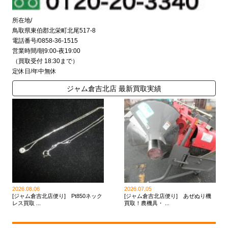
所在地/
鳥取県東伯郡北栄町北尾517-8
電話番号/0858-36-1515
営業時間/朝9:00-夜19:00
（買取受付 18:30まで）
定休日/年中無休
ジャム倉吉北店 最新買取実績
2026.08.06
2026.07.05
[ジャム倉吉北店便り] Pt850ネック
[ジャム倉吉北店便り] あぜぬり機
レス買取 ...
買取！農機具・ ...