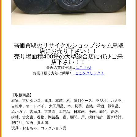
高価買取のリサイクルショップジャム鳥取
店にお売り下さい！！
売り場面積400坪の大型総合店にぜひご来
店下さい！！
最近の買取実績→
はこちら!
お売り頂く方法は簡単♪→
ここをクリック！
【取扱商品】
着物、古いタンス、建具、本箱、机、陳列ケース、ラジオ、カメラ、
自転車、オートバイ、 大工用品、本、切手、古銭、洋酒、戦争品、
絵ハガキ、古民具、古道具、工芸品、日本画、洋画、蒔絵、香炉、
掛軸、古文書、巻物、陶芸品、壷、欄間、戸、掛け時計、置き時計、
腕時計、宝石、貴金属、
玩具・おもちゃ、コレクション品