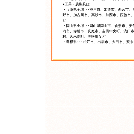
●工具・農機具は
・兵庫県全域･･･神戸市、姫路市、西宮市
野市、加古川市、高砂市、加西市、西脇市
ど
・岡山県全域･･･岡山県岡山市、倉敷市、
内市、赤磐市、真庭市、吉備中央町、浅口
村、久米南町、美咲町など
・島根県･･･ 松江市、出雲市、大田市、安