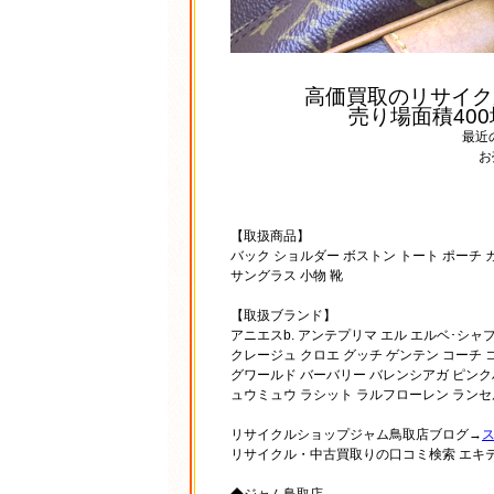
高価買取のリサイク
売り場面積40
最近
お
【取扱商品】
バック ショルダー ボストン トート ポーチ 
サングラス 小物 靴
【取扱ブランド】
アニエスb. アンテプリマ エル エルベ･シ
クレージュ クロエ グッチ ゲンテン コーチ 
グワールド バーバリー バレンシアガ ピンク
ュウミュウ ラシット ラルフローレン ランセ
リサイクルショップジャム鳥取店ブログ→
リサイクル・中古買取りの口コミ検索 エキ