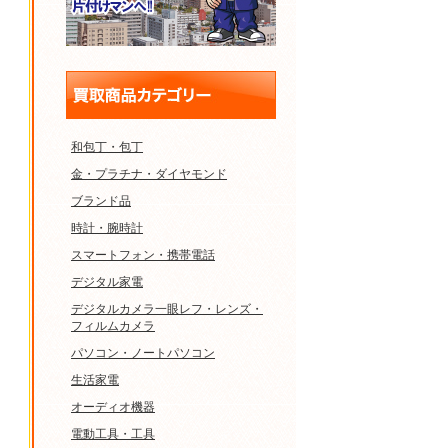
和包丁・包丁
金・プラチナ・ダイヤモンド
ブランド品
時計・腕時計
スマートフォン・携帯電話
デジタル家電
デジタルカメラ一眼レフ・レンズ・
フィルムカメラ
パソコン・ノートパソコン
生活家電
オーディオ機器
電動工具・工具