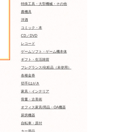
特殊工具・大型機械・その他
農機具
洋酒
コミック・本
CD／DVD
レコード
ゲームソフト・ゲーム機本体
ギフト・生活雑貨
フレグランス/化粧品（未使用）
各種金券
切手/はがき
家具・インテリア
骨董・古美術
オフィス家具/用品・OA機器
厨房機器
自転車・原付
カー用品