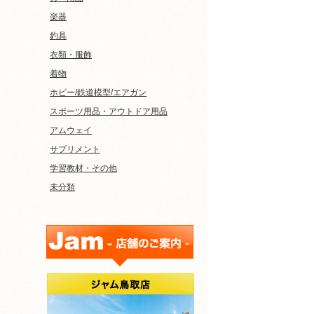
楽器
釣具
衣類・服飾
着物
ホビー/鉄道模型/エアガン
スポーツ用品・アウトドア用品
アムウェイ
サプリメント
学習教材・その他
未分類