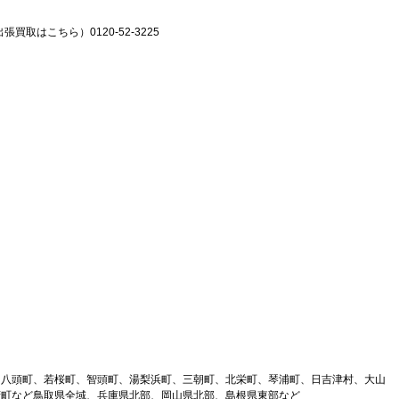
張買取はこちら）0120-52-3225
、八頭町、若桜町、智頭町、湯梨浜町、三朝町、北栄町、琴浦町、日吉津村、大山
府町など鳥取県全域、兵庫県北部、岡山県北部、島根県東部など