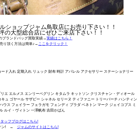
ルショップジャム鳥取店にお売り下さい！！
0坪の大型総合店にぜひご来店下さい！！
のブランドバッグ買取実績→
実績はこちら！
売り頂く方法は簡単♪→
ここをクリック！
カード入れ 定期入れ リュック 財布 時計 アパレル アクセサリー ステーショナリー
ャプリエ エルメス エンリーベグリン キタムラ キットソン クリスチャン・ディオール
コキュ ゴヤール サザビー シャネル セリーヌ ティファニー トリーバーチ ハンティン
ハウス フェイラー フェラガモ フェンディ プラダ ベネトン マーク ジェイコブス ミ
ル ルイ・ヴィトン 一澤帆布 吉田かばん
スタッフブログはこちら!
テン! →
ジャムのサイトはこちら!