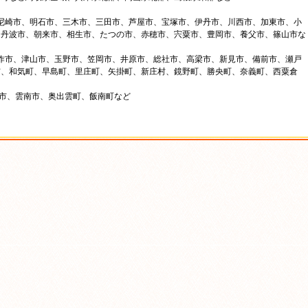
、尼崎市、明石市、三木市、三田市、芦屋市、宝塚市、伊丹市、川西市、加東市、小
、丹波市、朝来市、相生市、たつの市、赤穂市、宍粟市、豊岡市、養父市、篠山市な
美作市、津山市、玉野市、笠岡市、井原市、総社市、高梁市、新見市、備前市、瀬戸
市、和気町、早島町、里庄町、矢掛町、新庄村、鏡野町、勝央町、奈義町、西粟倉
来市、雲南市、奥出雲町、飯南町など