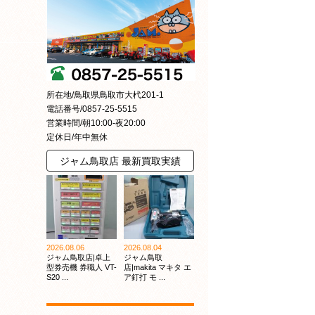
所在地/鳥取県鳥取市大杙201-1
電話番号/0857-25-5515
営業時間/朝10:00-夜20:00
定休日/年中無休
ジャム鳥取店 最新買取実績
2026.08.06
2026.08.04
ジャム鳥取店|卓上
ジャム鳥取
型券売機 券職人 VT-
店|makita マキタ エ
S20 ...
ア釘打 モ ...