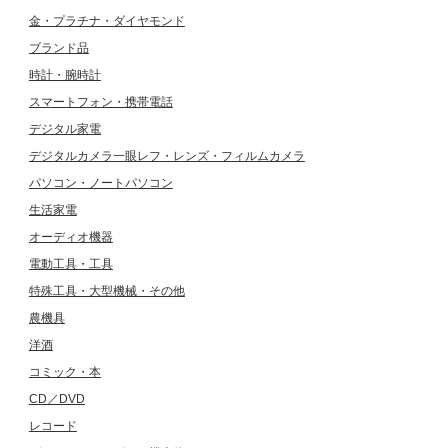
金・プラチナ・ダイヤモンド
ブランド品
時計・腕時計
スマートフォン・携帯電話
デジタル家電
デジタルカメラ一眼レフ・レンズ・フィルムカメラ
パソコン・ノートパソコン
生活家電
オーディオ機器
電動工具・工具
特殊工具・大型機械・その他
農機具
洋酒
コミック・本
CD／DVD
レコード