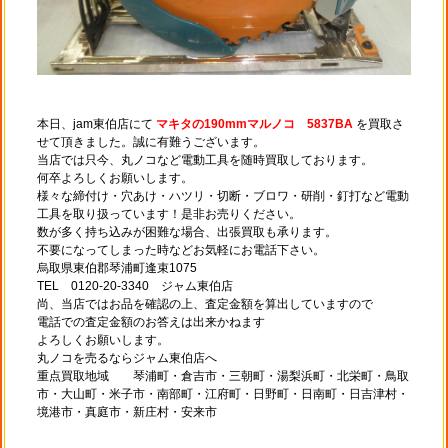
本日、jam東伯店にて
マキタの190mmマルノコ 5837BA
を買取さ
せて頂きました。誠に有難うございます。
当店では只今、丸ノコなど電動工具を随時買取しております。
何卒よろしくお願いします。
様々な締付け・穴あけ・ハツリ・切断・ブロワ・研削・釘打など電動
工具を取り扱っています！是非お売りください。
数が多く持ち込みが困難な場合、出張買取も承ります。
不要になってしまった時などお気軽にお電話下さい。
烏取県東伯郡琴浦町逢束1075
TEL 0120-20-3340 ジャム東伯店
尚、当店ではお品を確認の上、査定金額を算出していますので
電話での査定金額のお答えは出来かねます
よろしくお願いします。
丸ノコを売るならジャム東伯店へ
重点買取地域 琴浦町・倉吉市・三朝町・湯梨浜町・北栄町・鳥取
市・大山町・米子市・南部町・江府町・日野町・日南町・日吉津村・
境港市・真庭市・新庄村・安来市