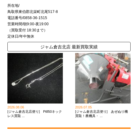
所在地/
鳥取県東伯郡北栄町北尾517-8
電話番号/0858-36-1515
営業時間/朝9:00-夜19:00
（買取受付 18:30まで）
定休日/年中無休
ジャム倉吉北店 最新買取実績
2026.08.06
2026.07.05
[ジャム倉吉北店便り] Pt850ネック
[ジャム倉吉北店便り] あぜぬり機
レス買取 ...
買取！農機具・ ...