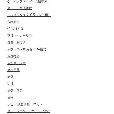
ゲームソフト・ゲーム機本体
ギフト・生活雑貨
フレグランス/化粧品（未使用）
各種金券
切手/はがき
家具・インテリア
骨董・古美術
オフィス家具/用品・OA機器
厨房機器
自転車・原付
カー用品
楽器
釣具
衣類・服飾
着物
ホビー/鉄道模型/エアガン
スポーツ用品・アウトドア用品