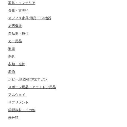
家具・インテリア
骨董・古美術
オフィス家具/用品・OA機器
厨房機器
自転車・原付
カー用品
楽器
釣具
衣類・服飾
着物
ホビー/鉄道模型/エアガン
スポーツ用品・アウトドア用品
アムウェイ
サプリメント
学習教材・その他
未分類