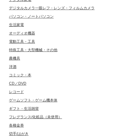
デジタルカメラ一眼レフ・レンズ・フィルムカメラ
パソコン・ノートパソコン
生活家電
オーディオ機器
電動工具・工具
特殊工具・大型機械・その他
農機具
洋酒
コミック・本
CD／DVD
レコード
ゲームソフト・ゲーム機本体
ギフト・生活雑貨
フレグランス/化粧品（未使用）
各種金券
切手/はがき