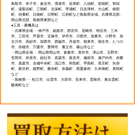
鳥取市、米子市、倉吉市、境港市、岩美町、八頭町、若桜町、智頭
町、湯梨浜町、三朝町、北栄町、琴浦町、日吉津村、大山町、南部
町、伯耆町、日南町、日野町、江府町など鳥取県全域、兵庫県北部、
岡山県北部、島根県東部など
●工具・農機具は
・兵庫県全域･･･神戸市、姫路市、西宮市、尼崎市、明石市、三木
市、三田市、芦屋市、宝塚市、伊丹市、川西市、加東市、小野市、加
古川市、高砂市、加西市、西脇市、丹波市、朝来市、相生市、たつの
市、赤穂市、宍粟市、豊岡市、養父市、篠山市など
・岡山県全域･･･岡山県岡山市、倉敷市、美作市、津山市、玉野市、
笠岡市、井原市、総社市、高梁市、新見市、備前市、瀬戸内市、赤磐
市、真庭市、吉備中央町、浅口市、和気町、早島町、里庄町、矢掛
町、新庄村、鏡野町、勝央町、奈義町、西粟倉村、久米南町、美咲町
など
・島根県･･･ 松江市、出雲市、大田市、安来市、雲南市、奥出雲町、
飯南町など