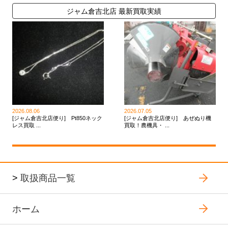
ジャム倉吉北店 最新買取実績
2026.08.06
2026.07.05
[ジャム倉吉北店便り] Pt850ネック
[ジャム倉吉北店便り] あぜぬり機
レス買取 ...
買取！農機具・ ...
>
取扱商品一覧
ホーム