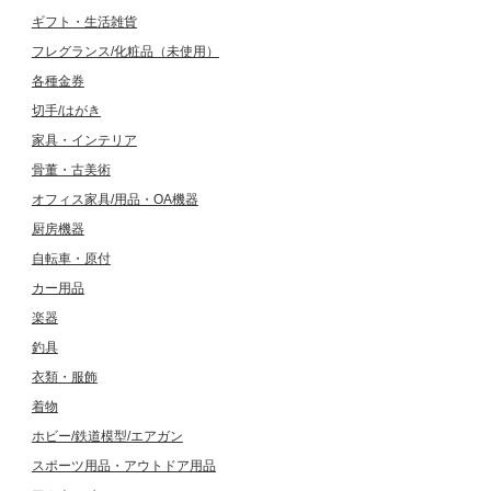
ギフト・生活雑貨
フレグランス/化粧品（未使用）
各種金券
切手/はがき
家具・インテリア
骨董・古美術
オフィス家具/用品・OA機器
厨房機器
自転車・原付
カー用品
楽器
釣具
衣類・服飾
着物
ホビー/鉄道模型/エアガン
スポーツ用品・アウトドア用品