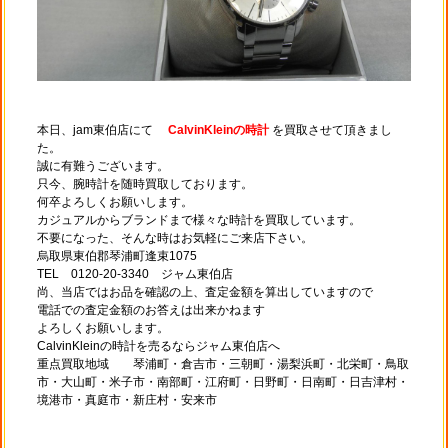
本日、jam東伯店にて
CalvinKleinの時計
を買取させて頂きまし
た。
誠に有難うございます。
只今、腕時計を随時買取しております。
何卒よろしくお願いします。
カジュアルからブランドまで様々な時計を買取しています。
不要になった、そんな時はお気軽にご来店下さい。
烏取県東伯郡琴浦町逢束1075
TEL 0120-20-3340 ジャム東伯店
尚、当店ではお品を確認の上、査定金額を算出していますので
電話での査定金額のお答えは出来かねます
よろしくお願いします。
CalvinKleinの時計を売るならジャム東伯店へ
重点買取地域 琴浦町・倉吉市・三朝町・湯梨浜町・北栄町・鳥取
市・大山町・米子市・南部町・江府町・日野町・日南町・日吉津村・
境港市・真庭市・新庄村・安来市