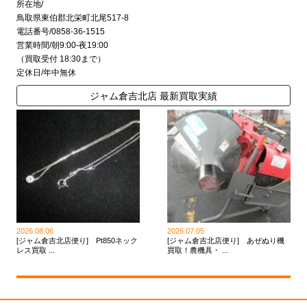
所在地/
鳥取県東伯郡北栄町北尾517-8
電話番号/0858-36-1515
営業時間/朝9:00-夜19:00
（買取受付 18:30まで）
定休日/年中無休
ジャム倉吉北店 最新買取実績
2026.08.06
2026.07.05
[ジャム倉吉北店便り] Pt850ネック
[ジャム倉吉北店便り] あぜぬり機
レス買取 ...
買取！農機具・ ...