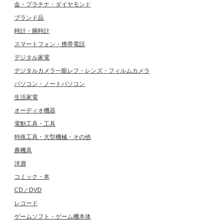
金・プラチナ・ダイヤモンド
ブランド品
時計・腕時計
スマートフォン・携帯電話
デジタル家電
デジタルカメラ一眼レフ・レンズ・フィルムカメラ
パソコン・ノートパソコン
生活家電
オーディオ機器
電動工具・工具
特殊工具・大型機械・その他
農機具
洋酒
コミック・本
CD／DVD
レコード
ゲームソフト・ゲーム機本体