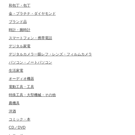
和包丁・包丁
金・プラチナ・ダイヤモンド
ブランド品
時計・腕時計
スマートフォン・携帯電話
デジタル家電
デジタルカメラ一眼レフ・レンズ・フィルムカメラ
パソコン・ノートパソコン
生活家電
オーディオ機器
電動工具・工具
特殊工具・大型機械・その他
農機具
洋酒
コミック・本
CD／DVD