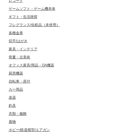
レコード
ゲームソフト・ゲーム機本体
ギフト・生活雑貨
フレグランス/化粧品（未使用）
各種金券
切手/はがき
家具・インテリア
骨董・古美術
オフィス家具/用品・OA機器
厨房機器
自転車・原付
カー用品
楽器
釣具
衣類・服飾
着物
ホビー/鉄道模型/エアガン