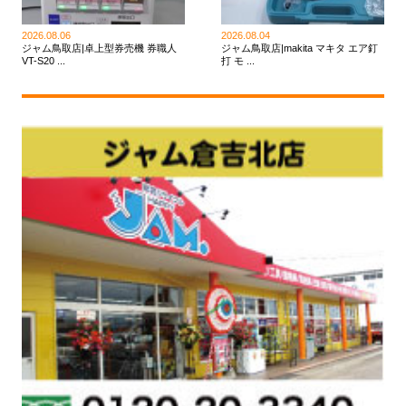
2026.08.06
2026.08.04
ジャム鳥取店|卓上型券売機 券職人
ジャム鳥取店|makita マキタ エア釘
VT-S20 ...
打 モ ...