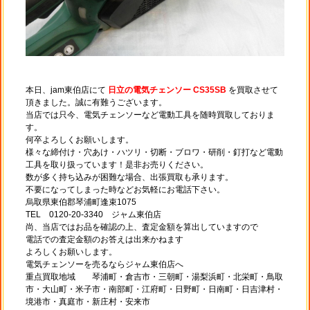
本日、jam東伯店にて
日立の電気チェンソー CS35SB
を買取させて
頂きました。誠に有難うございます。
当店では只今、電気チェンソーなど電動工具を随時買取しておりま
す。
何卒よろしくお願いします。
様々な締付け・穴あけ・ハツリ・切断・ブロワ・研削・釘打など電動
工具を取り扱っています！是非お売りください。
数が多く持ち込みが困難な場合、出張買取も承ります。
不要になってしまった時などお気軽にお電話下さい。
烏取県東伯郡琴浦町逢束1075
TEL 0120-20-3340 ジャム東伯店
尚、当店ではお品を確認の上、査定金額を算出していますので
電話での査定金額のお答えは出来かねます
よろしくお願いします。
電気チェンソーを売るならジャム東伯店へ
重点買取地域 琴浦町・倉吉市・三朝町・湯梨浜町・北栄町・鳥取
市・大山町・米子市・南部町・江府町・日野町・日南町・日吉津村・
境港市・真庭市・新庄村・安来市