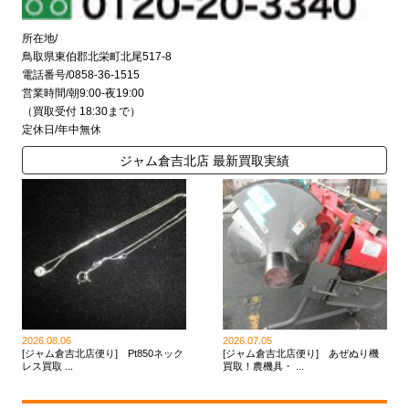
所在地/
鳥取県東伯郡北栄町北尾517-8
電話番号/0858-36-1515
営業時間/朝9:00-夜19:00
（買取受付 18:30まで）
定休日/年中無休
ジャム倉吉北店 最新買取実績
2026.08.06
2026.07.05
[ジャム倉吉北店便り] Pt850ネック
[ジャム倉吉北店便り] あぜぬり機
レス買取 ...
買取！農機具・ ...