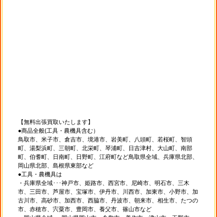
【無料出張買取いたします】
●商品全般(工具・農機具含む）
鳥取市、米子市、倉吉市、境港市、岩美町、八頭町、若桜町、智頭
町、湯梨浜町、三朝町、北栄町、琴浦町、日吉津村、大山町、南部
町、伯耆町、日南町、日野町、江府町など鳥取県全域、兵庫県北部、
岡山県北部、島根県東部など
●工具・農機具は
・兵庫県全域･･･神戸市、姫路市、西宮市、尼崎市、明石市、三木
市、三田市、芦屋市、宝塚市、伊丹市、川西市、加東市、小野市、加
古川市、高砂市、加西市、西脇市、丹波市、朝来市、相生市、たつの
市、赤穂市、宍粟市、豊岡市、養父市、篠山市など