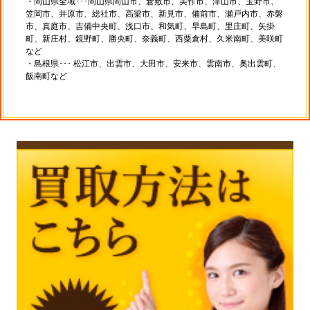
・岡山県全域･･･岡山県岡山市、倉敷市、美作市、津山市、玉野市、
笠岡市、井原市、総社市、高梁市、新見市、備前市、瀬戸内市、赤磐
市、真庭市、吉備中央町、浅口市、和気町、早島町、里庄町、矢掛
町、新庄村、鏡野町、勝央町、奈義町、西粟倉村、久米南町、美咲町
など
・島根県･･･ 松江市、出雲市、大田市、安来市、雲南市、奥出雲町、
飯南町など