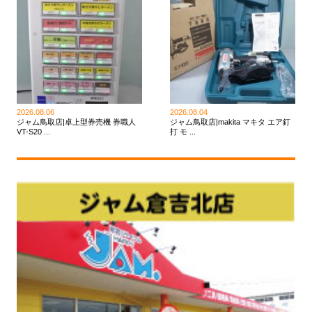
2026.08.06
2026.08.04
ジャム鳥取店|卓上型券売機 券職人
ジャム鳥取店|makita マキタ エア釘
VT-S20 ...
打 モ ...