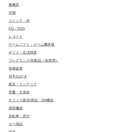
農機具
洋酒
コミック・本
CD／DVD
レコード
ゲームソフト・ゲーム機本体
ギフト・生活雑貨
フレグランス/化粧品（未使用）
各種金券
切手/はがき
家具・インテリア
骨董・古美術
オフィス家具/用品・OA機器
厨房機器
自転車・原付
カー用品