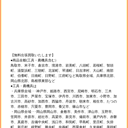
【無料出張買取いたします】
●商品全般(工具・農機具含む）
鳥取市、米子市、倉吉市、境港市、岩美町、八頭町、若桜町、智頭
町、湯梨浜町、三朝町、北栄町、琴浦町、日吉津村、大山町、南部
町、伯耆町、日南町、日野町、江府町など鳥取県全域、兵庫県北部、
岡山県北部、島根県東部など
●工具・農機具は
・兵庫県全域･･･神戸市、姫路市、西宮市、尼崎市、明石市、三木
市、三田市、芦屋市、宝塚市、伊丹市、川西市、加東市、小野市、加
古川市、高砂市、加西市、西脇市、丹波市、朝来市、相生市、たつの
市、赤穂市、宍粟市、豊岡市、養父市、篠山市など
・岡山県全域･･･岡山県岡山市、倉敷市、美作市、津山市、玉野市、
笠岡市、井原市、総社市、高梁市、新見市、備前市、瀬戸内市、赤磐
市、真庭市、吉備中央町、浅口市、和気町、早島町、里庄町、矢掛
町、新庄村、鏡野町、勝央町、奈義町、西粟倉村、久米南町、美咲町