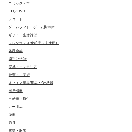
コミック・本
CD／DVD
レコード
ゲームソフト・ゲーム機本体
ギフト・生活雑貨
フレグランス/化粧品（未使用）
各種金券
切手/はがき
家具・インテリア
骨董・古美術
オフィス家具/用品・OA機器
厨房機器
自転車・原付
カー用品
楽器
釣具
衣類・服飾