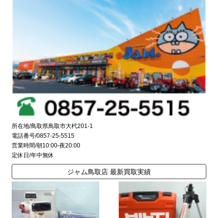
所在地/鳥取県鳥取市大杙201-1
電話番号/0857-25-5515
営業時間/朝10:00-夜20:00
定休日/年中無休
ジャム鳥取店 最新買取実績