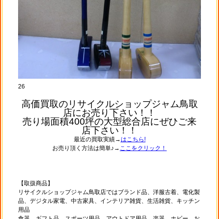
26
高価買取のリサイクルショップジャム鳥取
店にお売り下さい！！
売り場面積400坪の大型総合店にぜひご来
店下さい！！
最近の買取実績→
はこちら!
お売り頂く方法は簡単♪→
ここをクリック！
【取扱商品】
リサイクルショップジャム鳥取店ではブランド品、洋服古着、電化製
品、デジタル家電、中古家具、インテリア雑貨、生活雑貨、キッチン
用品
食器、ギフト品、スポーツ用品、アウトドア用品、楽器、ホビー、お