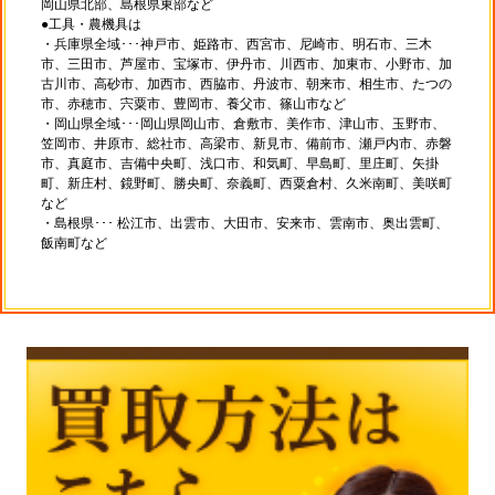
岡山県北部、島根県東部など
●工具・農機具は
・兵庫県全域･･･神戸市、姫路市、西宮市、尼崎市、明石市、三木
市、三田市、芦屋市、宝塚市、伊丹市、川西市、加東市、小野市、加
古川市、高砂市、加西市、西脇市、丹波市、朝来市、相生市、たつの
市、赤穂市、宍粟市、豊岡市、養父市、篠山市など
・岡山県全域･･･岡山県岡山市、倉敷市、美作市、津山市、玉野市、
笠岡市、井原市、総社市、高梁市、新見市、備前市、瀬戸内市、赤磐
市、真庭市、吉備中央町、浅口市、和気町、早島町、里庄町、矢掛
町、新庄村、鏡野町、勝央町、奈義町、西粟倉村、久米南町、美咲町
など
・島根県･･･ 松江市、出雲市、大田市、安来市、雲南市、奥出雲町、
飯南町など