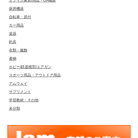
オフィス家具/用品・OA機器
厨房機器
自転車・原付
カー用品
楽器
釣具
衣類・服飾
着物
ホビー/鉄道模型/エアガン
スポーツ用品・アウトドア用品
アムウェイ
サプリメント
学習教材・その他
未分類