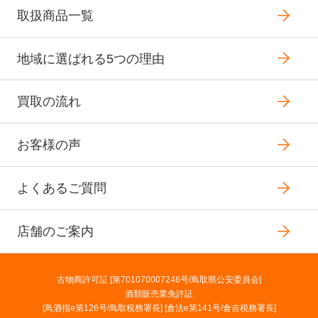
取扱商品一覧
地域に選ばれる5つの理由
買取の流れ
お客様の声
よくあるご質問
店舗のご案内
古物商許可証 [第701070007246号/鳥取県公安委員会]
酒類販売業免許証
[鳥酒指e第126号/鳥取税務署長] [倉法e第141号/倉吉税務署長]