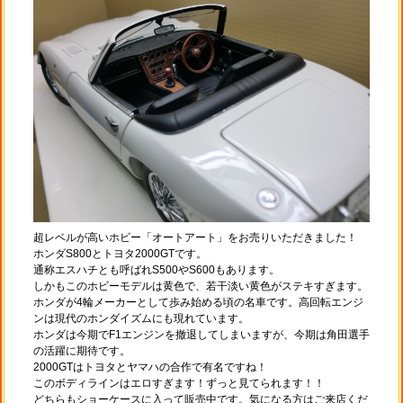
超レベルが高いホビー「オートアート」をお売りいただきました！
ホンダS800とトヨタ2000GTです。
通称エスハチとも呼ばれS500やS600もあります。
しかもこのホビーモデルは黄色で、若干淡い黄色がステキすぎます。
ホンダが4輪メーカーとして歩み始める頃の名車です。高回転エンジ
ンは現代のホンダイズムにも現れています。
ホンダは今期でF1エンジンを撤退してしまいますが、今期は角田選手
の活躍に期待です。
2000GTはトヨタとヤマハの合作で有名ですね！
このボディラインはエロすぎます！ずっと見てられます！！
どちらもショーケースに入って販売中です。気になる方はご来店くだ