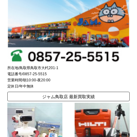
所在地/鳥取県鳥取市大杙201-1
電話番号/0857-25-5515
営業時間/朝10:00-夜20:00
定休日/年中無休
ジャム鳥取店 最新買取実績