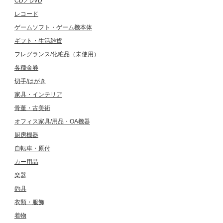
CD／DVD
レコード
ゲームソフト・ゲーム機本体
ギフト・生活雑貨
フレグランス/化粧品（未使用）
各種金券
切手/はがき
家具・インテリア
骨董・古美術
オフィス家具/用品・OA機器
厨房機器
自転車・原付
カー用品
楽器
釣具
衣類・服飾
着物