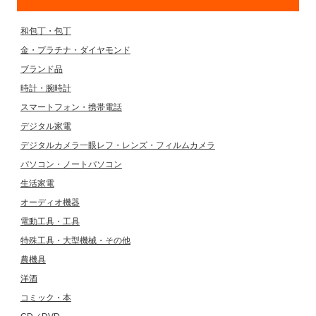
和包丁・包丁
金・プラチナ・ダイヤモンド
ブランド品
時計・腕時計
スマートフォン・携帯電話
デジタル家電
デジタルカメラ一眼レフ・レンズ・フィルムカメラ
パソコン・ノートパソコン
生活家電
オーディオ機器
電動工具・工具
特殊工具・大型機械・その他
農機具
洋酒
コミック・本