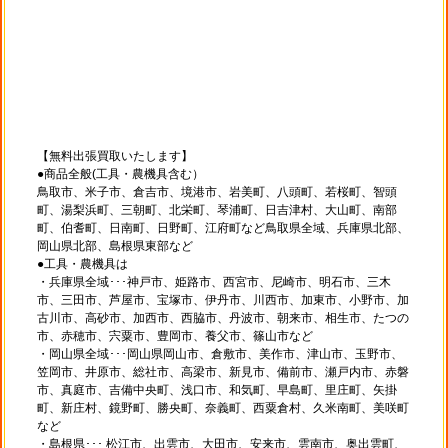
【無料出張買取いたします】
●商品全般(工具・農機具含む）
鳥取市、米子市、倉吉市、境港市、岩美町、八頭町、若桜町、智頭
町、湯梨浜町、三朝町、北栄町、琴浦町、日吉津村、大山町、南部
町、伯耆町、日南町、日野町、江府町など鳥取県全域、兵庫県北部、
岡山県北部、島根県東部など
●工具・農機具は
・兵庫県全域･･･神戸市、姫路市、西宮市、尼崎市、明石市、三木
市、三田市、芦屋市、宝塚市、伊丹市、川西市、加東市、小野市、加
古川市、高砂市、加西市、西脇市、丹波市、朝来市、相生市、たつの
市、赤穂市、宍粟市、豊岡市、養父市、篠山市など
・岡山県全域･･･岡山県岡山市、倉敷市、美作市、津山市、玉野市、
笠岡市、井原市、総社市、高梁市、新見市、備前市、瀬戸内市、赤磐
市、真庭市、吉備中央町、浅口市、和気町、早島町、里庄町、矢掛
町、新庄村、鏡野町、勝央町、奈義町、西粟倉村、久米南町、美咲町
など
・島根県･･･ 松江市、出雲市、大田市、安来市、雲南市、奥出雲町、