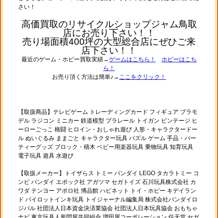
さい！
高価買取のリサイクルショップジャム鳥取
店にお売り下さい！！
売り場面積400坪の大型総合店にぜひご来
店下さい！！
最近のゲーム・ホビー買取実績→
ゲームはこちら！
ホビーはこち
ら！
お売り頂く方法は簡単♪→
ここをクリック！
【取扱商品】テレビゲーム トレーディングカード フィギュア プラモ
デル ラジコン ミニカー 鉄道模型 プラレール トイガン ビンテージ ヒ
ーローごっこ 格闘 ヒロイン・おしゃれ遊び 人形・キャラクタードー
ル ぬいぐるみ ままごと キャラクター玩具 パズル ゲーム 手品・パー
ティーグッズ ブロック・積木 ベビー用楽器玩具 乗物玩具 知育玩具
電子玩具 遊具 水遊び
【取扱メーカー】トイザらス トミー バンダイ LEGO タカラトミー コ
ンビ バンダイ エポック社 アガツマ セガトイズ 石川玩具株式会社 カ
ワダ テンヨー アポロ社 博品館 ハピネット トイ・ホビー キデイラン
ド パイロットインキ玩具 トイジャーナル編集局 株式会社バンダイロ
ジパル 社団法人日本資金決済業協会 社団法人日本玩具協会 おもちゃ
ナビ 東京玩具人形問屋共同組合 増田屋コーポレーション 任天堂 セガ