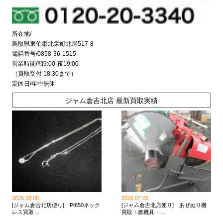
所在地/
鳥取県東伯郡北栄町北尾517-8
電話番号/0858-36-1515
営業時間/朝9:00-夜19:00
（買取受付 18:30まで）
定休日/年中無休
ジャム倉吉北店 最新買取実績
2026.08.06
2026.07.05
[ジャム倉吉北店便り] Pt850ネック
[ジャム倉吉北店便り] あぜぬり機
レス買取 ...
買取！農機具・ ...