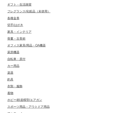
ギフト・生活雑貨
フレグランス/化粧品（未使用）
各種金券
切手/はがき
家具・インテリア
骨董・古美術
オフィス家具/用品・OA機器
厨房機器
自転車・原付
カー用品
楽器
釣具
衣類・服飾
着物
ホビー/鉄道模型/エアガン
スポーツ用品・アウトドア用品