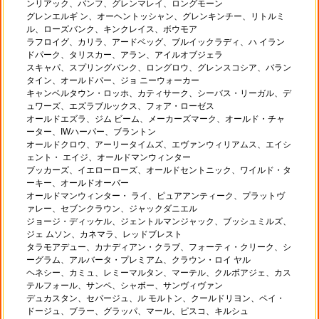
ンリアック、バンフ、グレンマレイ、ロングモーン
グレンエルギ ン、オーヘントッシャン、グレンキンチー、リトルミ
ル、ローズバンク、キンクレイス、ボウモア
ラフロイグ、カリラ、アードベッグ、ブルイックラディ、ハ イラン
ドパーク、タリスカー、アラン、アイルオブジェラ
スキャパ、スプリングバンク、ロングロウ、グレンスコシア、バラン
タイン、オールドパー、ジョ ニーウォーカー
キャンベルタウン・ロッホ、カティサーク、シーバス・リーガル、デ
ュワーズ、エズラブルックス、フォア・ローゼス
オールドエズラ、ジム ビーム、メーカーズマーク、オールド・チャ
ーター、IWハーパー、ブラントン
オールドクロウ、アーリータイムズ、エヴァンウィリアムス、エイシ
ェント・ エイジ、オールドマンウィンター
ブッカーズ、イエローローズ、オールドセントニック、ワイルド・タ
ーキー、オールドオーバー
オールドマンウィンター・ ライ、ピュアアンティーク、プラットヴ
ァレー、セブンクラウン、ジャックダニエル
ジョージ・ディッケル、ジェントルマンジャック、ブッシュミルズ、
ジェ ムソン、カネマラ、レッドブレスト
タラモアデュー、カナディアン・クラブ、フォーティ・クリーク、シ
ーグラム、アルバータ・プレミアム、クラウン・ロイ ヤル
ヘネシー、カミュ、レミーマルタン、マーテル、クルボアジェ、カス
テルフォール、サンペ、シャボー、サンヴィヴァン
デュカスタン、セパージュ、ル モルトン、クールドリヨン、ペイ・
ドージュ、ブラー、グラッパ、マール、ピスコ、キルシュ