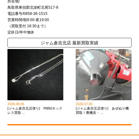
所在地/
鳥取県東伯郡北栄町北尾517-8
電話番号/0858-36-1515
営業時間/朝9:00-夜19:00
（買取受付 18:30まで）
定休日/年中無休
ジャム倉吉北店 最新買取実績
2026.08.06
2026.07.05
[ジャム倉吉北店便り] Pt850ネック
[ジャム倉吉北店便り] あぜぬり機
レス買取 ...
買取！農機具・ ...