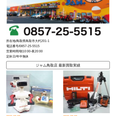
所在地/鳥取県鳥取市大杙201-1
電話番号/0857-25-5515
営業時間/朝10:00-夜20:00
定休日/年中無休
ジャム鳥取店 最新買取実績