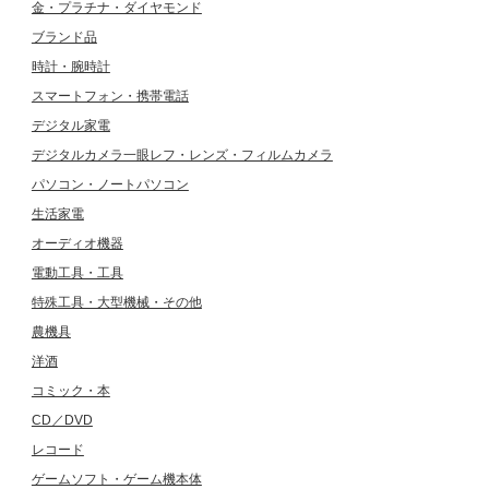
金・プラチナ・ダイヤモンド
ブランド品
時計・腕時計
スマートフォン・携帯電話
デジタル家電
デジタルカメラ一眼レフ・レンズ・フィルムカメラ
パソコン・ノートパソコン
生活家電
オーディオ機器
電動工具・工具
特殊工具・大型機械・その他
農機具
洋酒
コミック・本
CD／DVD
レコード
ゲームソフト・ゲーム機本体