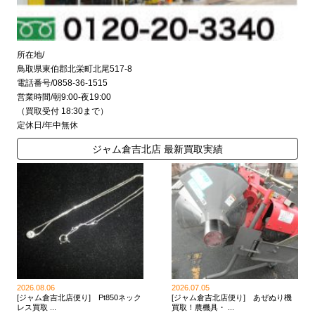
所在地/
鳥取県東伯郡北栄町北尾517-8
電話番号/0858-36-1515
営業時間/朝9:00-夜19:00
（買取受付 18:30まで）
定休日/年中無休
ジャム倉吉北店 最新買取実績
2026.08.06
2026.07.05
[ジャム倉吉北店便り] Pt850ネック
[ジャム倉吉北店便り] あぜぬり機
レス買取 ...
買取！農機具・ ...