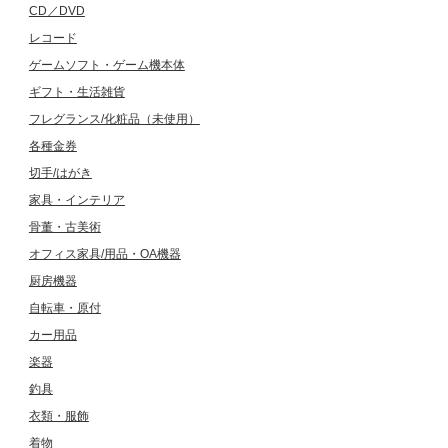
CD／DVD
レコード
ゲームソフト・ゲーム機本体
ギフト・生活雑貨
フレグランス/化粧品（未使用）
各種金券
切手/はがき
家具・インテリア
骨董・古美術
オフィス家具/用品・OA機器
厨房機器
自転車・原付
カー用品
楽器
釣具
衣類・服飾
着物