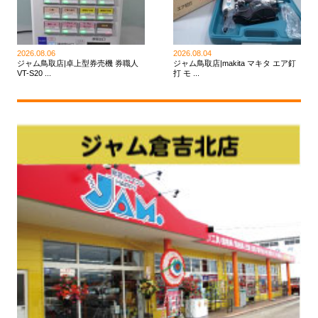
2026.08.06
2026.08.04
ジャム鳥取店|卓上型券売機 券職人
ジャム鳥取店|makita マキタ エア釘
VT-S20 ...
打 モ ...