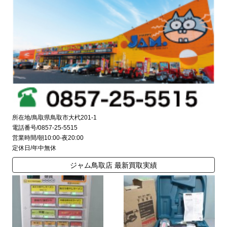
所在地/鳥取県鳥取市大杙201-1
電話番号/0857-25-5515
営業時間/朝10:00-夜20:00
定休日/年中無休
ジャム鳥取店 最新買取実績