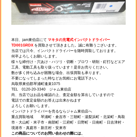
本日、jam東伯店にて
マキタの充電式インパクトドライバー
TD001GRDX
を買取させて頂きました。誠に有難うございます。
当店では只今、インパクトドライバーを随時買取しております。
何卒よろしくお願いします。
様々な締付け・穴あけ・ハツリ・切断・ブロワ・研削・釘打などエア
工具、電動工具も取り扱っています！是非お売りください。
数が多く持ち込みが困難な場合、出張買取も承ります。
不要になってしまった時などお気軽にお電話下さい。
烏取県東伯郡琴浦町逢束1075
TEL 0120-20-3340 ジャム東伯店
尚、当店ではお品を確認の上、査定金額を算出していますので
電話での査定金額のお答えは出来かねます
よろしくお願いします。
インパクトドライバーを売るならジャム東伯店へ
重点買取地域 琴浦町・倉吉市・三朝町・湯梨浜町・北栄町・鳥取
市・大山町・米子市・南部町・江府町・日野町・日南町・日吉津村・
境港市・真庭市・新庄村・安来市
この商品についてのお問い合わせの際には、