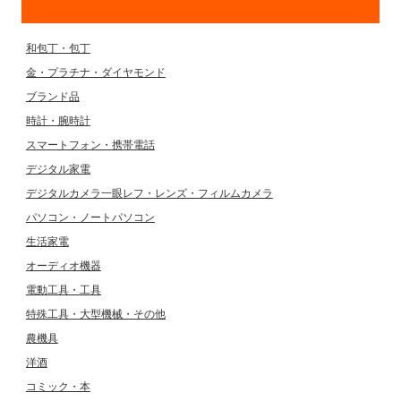
和包丁・包丁
金・プラチナ・ダイヤモンド
ブランド品
時計・腕時計
スマートフォン・携帯電話
デジタル家電
デジタルカメラ一眼レフ・レンズ・フィルムカメラ
パソコン・ノートパソコン
生活家電
オーディオ機器
電動工具・工具
特殊工具・大型機械・その他
農機具
洋酒
コミック・本