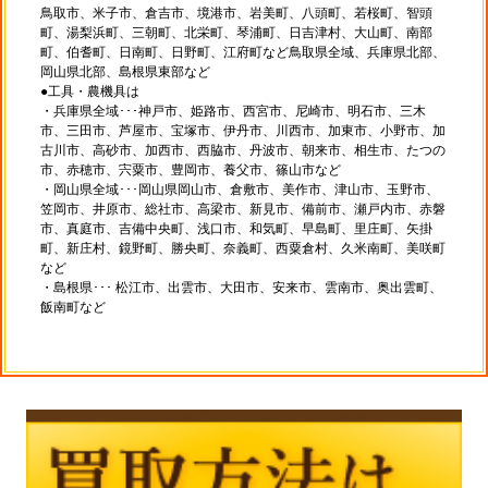
鳥取市、米子市、倉吉市、境港市、岩美町、八頭町、若桜町、智頭
町、湯梨浜町、三朝町、北栄町、琴浦町、日吉津村、大山町、南部
町、伯耆町、日南町、日野町、江府町など鳥取県全域、兵庫県北部、
岡山県北部、島根県東部など
●工具・農機具は
・兵庫県全域･･･神戸市、姫路市、西宮市、尼崎市、明石市、三木
市、三田市、芦屋市、宝塚市、伊丹市、川西市、加東市、小野市、加
古川市、高砂市、加西市、西脇市、丹波市、朝来市、相生市、たつの
市、赤穂市、宍粟市、豊岡市、養父市、篠山市など
・岡山県全域･･･岡山県岡山市、倉敷市、美作市、津山市、玉野市、
笠岡市、井原市、総社市、高梁市、新見市、備前市、瀬戸内市、赤磐
市、真庭市、吉備中央町、浅口市、和気町、早島町、里庄町、矢掛
町、新庄村、鏡野町、勝央町、奈義町、西粟倉村、久米南町、美咲町
など
・島根県･･･ 松江市、出雲市、大田市、安来市、雲南市、奥出雲町、
飯南町など