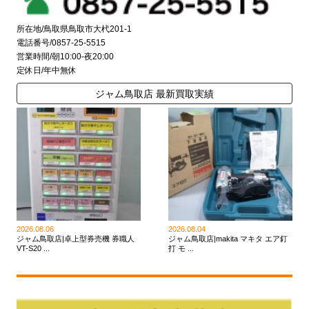
所在地/鳥取県鳥取市大杙201-1
電話番号/0857-25-5515
営業時間/朝10:00-夜20:00
定休日/年中無休
ジャム鳥取店 最新買取実績
2026.08.06
2026.08.04
ジャム鳥取店|卓上型券売機 券職人
ジャム鳥取店|makita マキタ エア釘
VT-S20 ...
打 モ ...