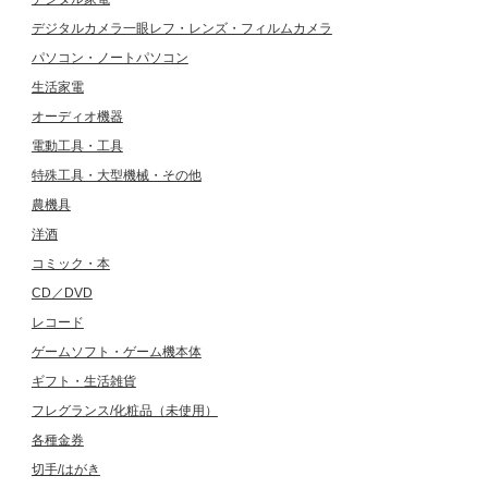
デジタルカメラ一眼レフ・レンズ・フィルムカメラ
パソコン・ノートパソコン
生活家電
オーディオ機器
電動工具・工具
特殊工具・大型機械・その他
農機具
洋酒
コミック・本
CD／DVD
レコード
ゲームソフト・ゲーム機本体
ギフト・生活雑貨
フレグランス/化粧品（未使用）
各種金券
切手/はがき