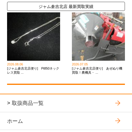
ジャム倉吉北店 最新買取実績
2026.08.06
2026.07.05
[ジャム倉吉北店便り] Pt850ネック
[ジャム倉吉北店便り] あぜぬり機
レス買取 ...
買取！農機具・ ...
>
取扱商品一覧
ホーム