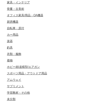
家具・インテリア
骨董・古美術
オフィス家具/用品・OA機器
厨房機器
自転車・原付
カー用品
楽器
釣具
衣類・服飾
着物
ホビー/鉄道模型/エアガン
スポーツ用品・アウトドア用品
アムウェイ
サプリメント
学習教材・その他
未分類