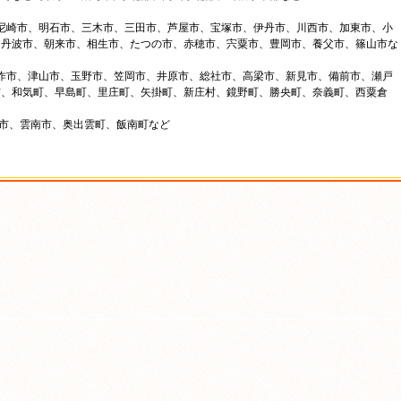
、尼崎市、明石市、三木市、三田市、芦屋市、宝塚市、伊丹市、川西市、加東市、小
、丹波市、朝来市、相生市、たつの市、赤穂市、宍粟市、豊岡市、養父市、篠山市な
美作市、津山市、玉野市、笠岡市、井原市、総社市、高梁市、新見市、備前市、瀬戸
市、和気町、早島町、里庄町、矢掛町、新庄村、鏡野町、勝央町、奈義町、西粟倉
来市、雲南市、奥出雲町、飯南町など