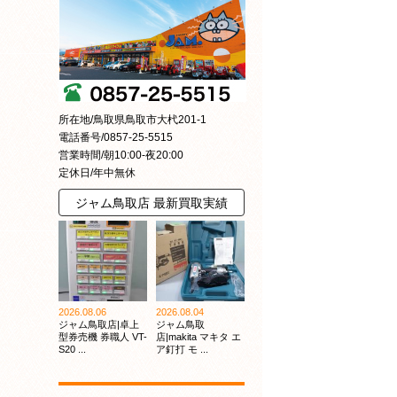
所在地/鳥取県鳥取市大杙201-1
電話番号/0857-25-5515
営業時間/朝10:00-夜20:00
定休日/年中無休
ジャム鳥取店 最新買取実績
2026.08.06
2026.08.04
ジャム鳥取店|卓上
ジャム鳥取
型券売機 券職人 VT-
店|makita マキタ エ
S20 ...
ア釘打 モ ...