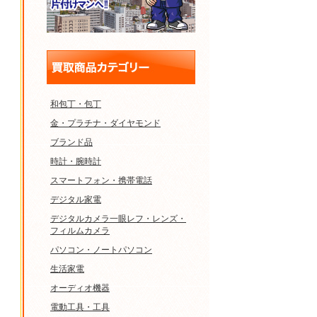
和包丁・包丁
金・プラチナ・ダイヤモンド
ブランド品
時計・腕時計
スマートフォン・携帯電話
デジタル家電
デジタルカメラ一眼レフ・レンズ・
フィルムカメラ
パソコン・ノートパソコン
生活家電
オーディオ機器
電動工具・工具