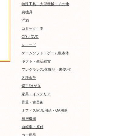
特殊工具・大型機械・その他
農機具
洋酒
コミック・本
CD／DVD
レコード
ゲームソフト・ゲーム機本体
ギフト・生活雑貨
フレグランス/化粧品（未使用）
各種金券
切手/はがき
家具・インテリア
骨董・古美術
オフィス家具/用品・OA機器
厨房機器
自転車・原付
カー用品