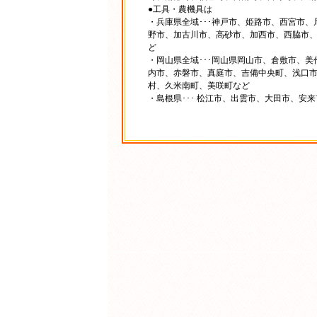
●工具・農機具は
・兵庫県全域･･･神戸市、姫路市、西宮市
野市、加古川市、高砂市、加西市、西脇市
ど
・岡山県全域･･･岡山県岡山市、倉敷市、
内市、赤磐市、真庭市、吉備中央町、浅口
村、久米南町、美咲町など
・島根県･･･ 松江市、出雲市、大田市、安