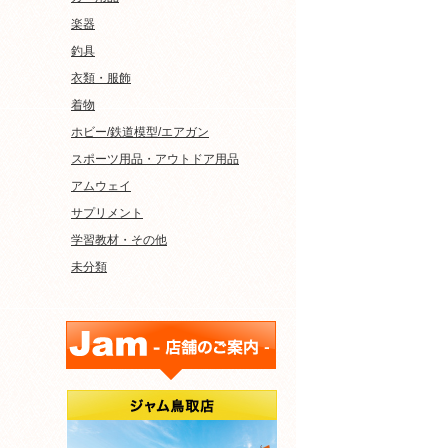
楽器
釣具
衣類・服飾
着物
ホビー/鉄道模型/エアガン
スポーツ用品・アウトドア用品
アムウェイ
サプリメント
学習教材・その他
未分類