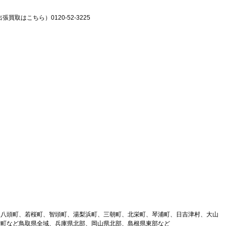
張買取はこちら）0120-52-3225
、八頭町、若桜町、智頭町、湯梨浜町、三朝町、北栄町、琴浦町、日吉津村、大山
府町など鳥取県全域、兵庫県北部、岡山県北部、島根県東部など