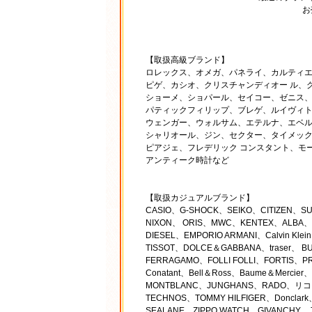
お
【取扱高級ブランド】
ロレックス、オメガ、パネライ、カルティエ
ピゲ、カシオ、クリスチャンディオー ル、
ショーメ、ショパール、セイコー、ゼニス、
パティックフィリップ、ブレゲ、ルイヴィト
ウェンガー、ウォルサム、エテルナ、エベル
シャリオール、ジン、セクター、タイメック
ピアジェ、フレデリック コンスタント、モ
アンティーク時計など
【取扱カジュアルブランド】
CASIO、G-SHOCK、SEIKO、CITIZEN、
NIXON、 ORIS、MWC、KENTEX、ALBA、O
DIESEL、EMPORIO ARMANI、Calvin Kl
TISSOT、DOLCE＆GABBANA、traser、 B
FERRAGAMO、FOLLI FOLLI、FORTIS、PRA
Conatant、Bell＆Ross、Baume＆Mercie
MONTBLANC、JUNGHANS、RADO、リコー
TECHNOS、TOMMY HILFIGER、Donclar
SEALANE、ZIPPO WATCH、GIVANCHY、J.