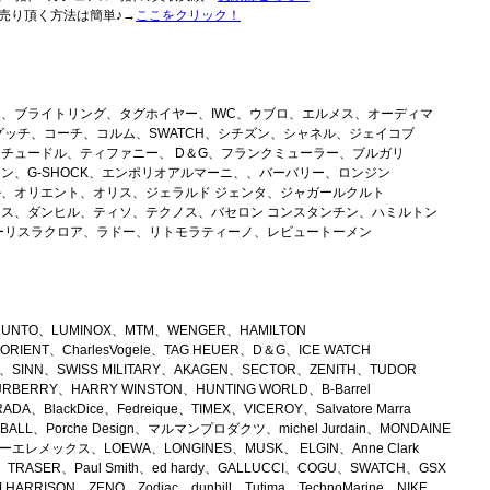
売り頂く方法は簡単♪→
ここをクリック！
、ブライトリング、タグホイヤー、IWC、ウブロ、エルメス、オーディマ
グッチ、コーチ、コルム、SWATCH、シチズン、シャネル、ジェイコブ
チュードル、ティファニー、 D＆G、フランクミューラー、ブルガリ
ン、G-SHOCK、エンポリオアルマーニ、、バーバリー、ロンジン
、オリエント、オリス、ジェラルド ジェンタ、ジャガールクルト
ス、ダンヒル、ティソ、テクノス、バセロン コンスタンチン、ハミルトン
ーリスラクロア、ラドー、リトモラティーノ、レビュートーメン
SUUNTO、LUMINOX、MTM、WENGER、HAMILTON
RIENT、CharlesVogele、TAG HEUER、D＆G、ICE WATCH
ein、SINN、SWISS MILITARY、AKAGEN、SECTOR、ZENITH、TUDOR
URBERRY、HARRY WINSTON、HUNTING WORLD、B-Barrel
DA、BlackDice、Fedreique、TIMEX、VICEROY、Salvatore Marra
r、BALL、Porche Design、マルマンプロダクツ、michel Jurdain、MONDAINE
エレメックス、LOEWA、LONGINES、MUSK、 ELGIN、Anne Clark
k、TRASER、Paul Smith、ed hardy、GALLUCCI、COGU、SWATCH、GSX
HARRISON、ZENO、Zodiac、dunhill、Tutima、TechnoMarine、NIKE