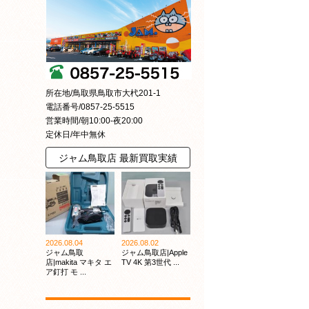
所在地/鳥取県鳥取市大杙201-1
電話番号/0857-25-5515
営業時間/朝10:00-夜20:00
定休日/年中無休
ジャム鳥取店 最新買取実績
2026.08.04
2026.08.02
ジャム鳥取
ジャム鳥取店|Apple
店|makita マキタ エ
TV 4K 第3世代 ...
ア釘打 モ ...