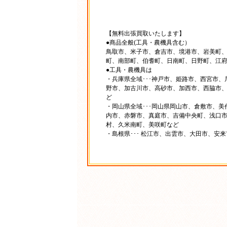
【無料出張買取いたします】
●商品全般(工具・農機具含む）
鳥取市、米子市、倉吉市、境港市、岩美町
町、南部町、伯耆町、日南町、日野町、江
●工具・農機具は
・兵庫県全域･･･神戸市、姫路市、西宮市
野市、加古川市、高砂市、加西市、西脇市
ど
・岡山県全域･･･岡山県岡山市、倉敷市、
内市、赤磐市、真庭市、吉備中央町、浅口
村、久米南町、美咲町など
・島根県･･･ 松江市、出雲市、大田市、安