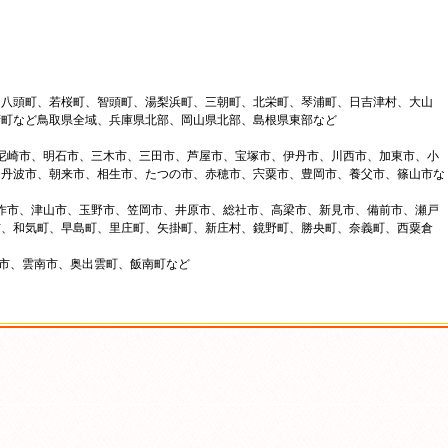
、八頭町、若桜町、智頭町、湯梨浜町、三朝町、北栄町、琴浦町、日吉津村、大山
府町など鳥取県全域、兵庫県北部、岡山県北部、島根県東部など
、尼崎市、明石市、三木市、三田市、芦屋市、宝塚市、伊丹市、川西市、加東市、小
、丹波市、朝来市、相生市、たつの市、赤穂市、宍粟市、豊岡市、養父市、篠山市な
美作市、津山市、玉野市、笠岡市、井原市、総社市、高梁市、新見市、備前市、瀬戸
市、和気町、早島町、里庄町、矢掛町、新庄村、鏡野町、勝央町、奈義町、西粟倉
来市、雲南市、奥出雲町、飯南町など