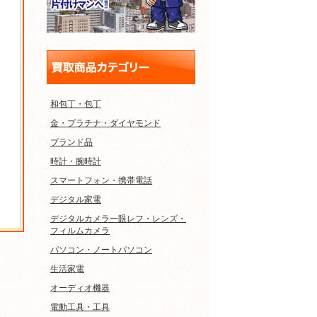
和包丁・包丁
金・プラチナ・ダイヤモンド
ブランド品
時計・腕時計
スマートフォン・携帯電話
デジタル家電
デジタルカメラ一眼レフ・レンズ・
フィルムカメラ
パソコン・ノートパソコン
生活家電
オーディオ機器
電動工具・工具