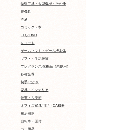
特殊工具・大型機械・その他
農機具
洋酒
コミック・本
CD／DVD
レコード
ゲームソフト・ゲーム機本体
ギフト・生活雑貨
フレグランス/化粧品（未使用）
各種金券
切手/はがき
家具・インテリア
骨董・古美術
オフィス家具/用品・OA機器
厨房機器
自転車・原付
カー用品