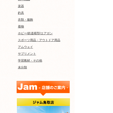
楽器
釣具
衣類・服飾
着物
ホビー/鉄道模型/エアガン
スポーツ用品・アウトドア用品
アムウェイ
サプリメント
学習教材・その他
未分類