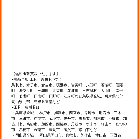
【無料出張買取いたします】
●商品全般(工具・農機具含む）
鳥取市、米子市、倉吉市、境港市、岩美町、八頭町、若桜町、智頭
町、湯梨浜町、三朝町、北栄町、琴浦町、日吉津村、大山町、南部
町、伯耆町、日南町、日野町、江府町など鳥取県全域、兵庫県北部、
岡山県北部、島根県東部など
●工具・農機具は
・兵庫県全域･･･神戸市、姫路市、西宮市、尼崎市、明石市、三木
市、三田市、芦屋市、宝塚市、伊丹市、川西市、加東市、小野市、加
古川市、高砂市、加西市、西脇市、丹波市、朝来市、相生市、たつの
市、赤穂市、宍粟市、豊岡市、養父市、篠山市など
・岡山県全域･･･岡山県岡山市、倉敷市、美作市、津山市、玉野市、