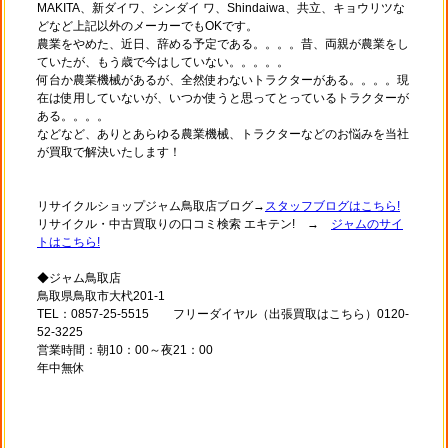
MAKITA、新ダイワ、シンダイ ワ、Shindaiwa、共立、キョウリツな
どなど上記以外のメーカーでもOKです。
農業をやめた、近日、辞める予定である。。。。昔、両親が農業をし
ていたが、もう歳で今はしていない。。。。。
何台か農業機械があるが、全然使わないトラクターがある。。。。現
在は使用していないが、いつか使うと思ってとっているトラクターが
ある。。。。
などなど、ありとあらゆる農業機械、トラクターなどのお悩みを当社
が買取で解決いたします！
リサイクルショップジャム鳥取店ブログ→
スタッフブログはこちら!
リサイクル・中古買取りの口コミ検索 エキテン! →
ジャムのサイ
トはこちら!
◆ジャム鳥取店
鳥取県鳥取市大杙201-1
TEL：0857-25-5515 フリーダイヤル（出張買取はこちら）0120-
52-3225
営業時間：朝10：00～夜21：00
年中無休