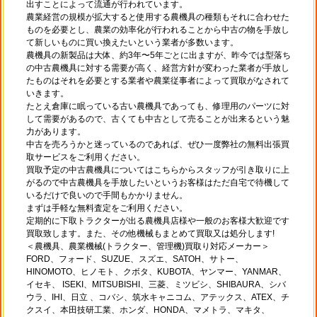
出すことによって流通が行われています。
農業経営の規模が拡大すると使用する農機具の種類もそれに合わせた
ものを必要とし、農業の効率化が行われることから中古の物を手放し
て新しいものに買い換えたいという業者が多数います。
農機具の新製品は大体、約3年〜5年ごとに出ますが、昨今では型落ち
の中古農機具に対する需要が高く、経営方針が変わった業者が手放し
たものはそれを必要とする業者や農業従事者によって買取がなされて
いきます。
たとえ倉庫に眠っている古い農機具であっても、修理用のパーツに対
して需要があるので、古くても中古として売ることが出来るという魅
力があります。
中古を売ろうかと迷っているのであれば、ぜひ一度弊社の無料出張買
取サービスをご利用ください。
買取予定の中古農機具についてはこちらからスタッフが引き取りに上
がるので中古農機具を手放したいというお客様はただ自宅で待機して
いるだけで良いので手間もかかりません。
まずは手軽な無料査定をご利用ください。
定期的に下取トラクターが出る農機具店様や一般のお客様大歓迎です
買取致します。また、その他機械もまとめて買取又は処分します!
＜農機具、農業機械(トラクター、管理機)買取り対応メーカー＞
FORD、フォード、SUZUE、スズエ、SATOH、サトー、
HINOMOTO、ヒノモト、クボタ、KUBOTA、ヤンマー、YANMAR、
イセキ、 ISEKI、MITSUBISHI、三菱、ミツビシ、SHIBAURA、シバ
ウラ、IHI、日立 、コバシ、筑水キャニコム、アテックス、ATEX、チ
クスイ、本田技研工業、ホンダ、HONDA、マメトラ、マキタ、