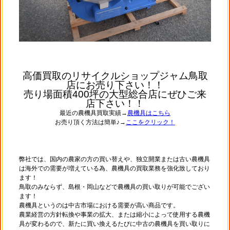
高価買取のリサイクルショップジャム鳥取
店にお売り下さい！！
売り場面積400坪の大型総合店にぜひご来
店下さい！！
最近の農機具買取実績→
農機具はこちら
お売り頂く方法は簡単♪→
ここをクリック！
弊社では、国内の農家の方の買い替えや、独立開業または古い農機具
は海外での需要が増えている為、農機具の買取業務を強化致しており
ます！
鳥取のみならず、島根・岡山などで農機具の買い取りが可能でござい
ます！
農機具というのは中古市場における需要が高い商品です。
農業経営の方針転換や事業の拡大、または縮小によって使用する農機
具が変わるので、新たに買い換えるたびに中古の農機具を買い取りに