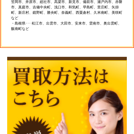
笠岡市、井原市、総社市、高梁市、新見市、備前市、瀬戸内市、赤磐
市、真庭市、吉備中央町、浅口市、和気町、早島町、里庄町、矢掛
町、新庄村、鏡野町、勝央町、奈義町、西粟倉村、久米南町、美咲町
など
・島根県･･･ 松江市、出雲市、大田市、安来市、雲南市、奥出雲町、
飯南町など