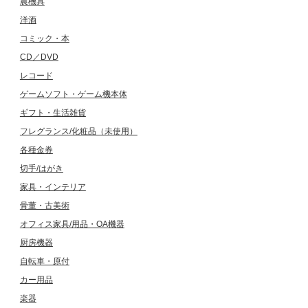
農機具
洋酒
コミック・本
CD／DVD
レコード
ゲームソフト・ゲーム機本体
ギフト・生活雑貨
フレグランス/化粧品（未使用）
各種金券
切手/はがき
家具・インテリア
骨董・古美術
オフィス家具/用品・OA機器
厨房機器
自転車・原付
カー用品
楽器