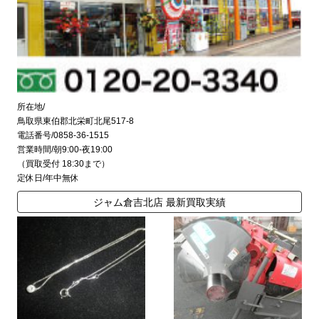
所在地/
鳥取県東伯郡北栄町北尾517-8
電話番号/0858-36-1515
営業時間/朝9:00-夜19:00
（買取受付 18:30まで）
定休日/年中無休
ジャム倉吉北店 最新買取実績