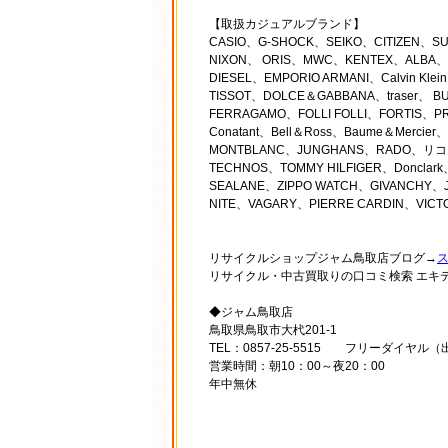
【取扱カジュアルブランド】
CASIO、G-SHOCK、SEIKO、CITIZEN、
NIXON、 ORIS、MWC、KENTEX、ALBA、O
DIESEL、EMPORIO ARMANI、Calvin Kl
TISSOT、DOLCE＆GABBANA、traser、 B
FERRAGAMO、FOLLI FOLLI、FORTIS、PRA
Conatant、Bell＆Ross、Baume＆Mercie
MONTBLANC、JUNGHANS、RADO、リコー
TECHNOS、TOMMY HILFIGER、Donclar
SEALANE、ZIPPO WATCH、GIVANCHY、J.
NITE、VAGARY、PIERRE CARDIN、VICTO
リサイクルショップジャム鳥取店ブログ→
リサイクル・中古買取りの口コミ検索 エキ
◆ジャム鳥取店
鳥取県鳥取市大杙201-1
TEL：0857-25-5515 フリーダイヤル（出
営業時間：朝10：00～夜20：00
年中無休