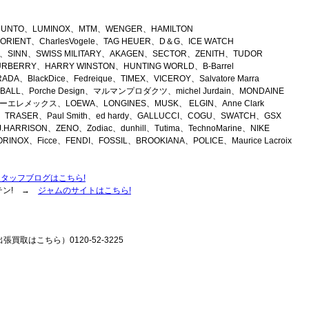
SUUNTO、LUMINOX、MTM、WENGER、HAMILTON
RIENT、CharlesVogele、TAG HEUER、D＆G、ICE WATCH
ein、SINN、SWISS MILITARY、AKAGEN、SECTOR、ZENITH、TUDOR
URBERRY、HARRY WINSTON、HUNTING WORLD、B-Barrel
DA、BlackDice、Fedreique、TIMEX、VICEROY、Salvatore Marra
r、BALL、Porche Design、マルマンプロダクツ、michel Jurdain、MONDAINE
エレメックス、LOEWA、LONGINES、MUSK、 ELGIN、Anne Clark
k、TRASER、Paul Smith、ed hardy、GALLUCCI、COGU、SWATCH、GSX
HARRISON、ZENO、Zodiac、dunhill、Tutima、TechnoMarine、NIKE
RINOX、Ficce、FENDI、FOSSIL、BROOKIANA、POLICE、Maurice Lacroix
スタッフブログはこちら!
テン! →
ジャムのサイトはこちら!
張買取はこちら）0120-52-3225