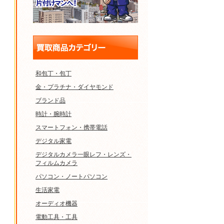
和包丁・包丁
金・プラチナ・ダイヤモンド
ブランド品
時計・腕時計
スマートフォン・携帯電話
デジタル家電
デジタルカメラ一眼レフ・レンズ・
フィルムカメラ
パソコン・ノートパソコン
生活家電
オーディオ機器
電動工具・工具