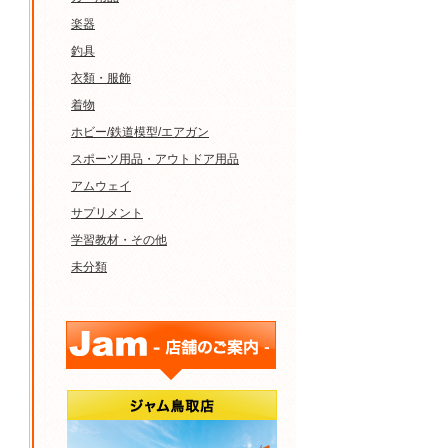
楽器
釣具
衣類・服飾
着物
ホビー/鉄道模型/エアガン
スポーツ用品・アウトドア用品
アムウェイ
サプリメント
学習教材・その他
未分類