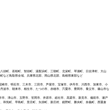
、八頭町、若桜町、智頭町、湯梨浜町、三朝町、北栄町、琴浦町、日吉津村、大山
府町など鳥取県全域、兵庫県北部、岡山県北部、島根県東部など
、尼崎市、明石市、三木市、三田市、芦屋市、宝塚市、伊丹市、川西市、加東市、小
、丹波市、朝来市、相生市、たつの市、赤穂市、宍粟市、豊岡市、養父市、篠山市な
美作市、津山市、玉野市、笠岡市、井原市、総社市、高梁市、新見市、備前市、瀬戸
市、和気町、早島町、里庄町、矢掛町、新庄村、鏡野町、勝央町、奈義町、西粟倉