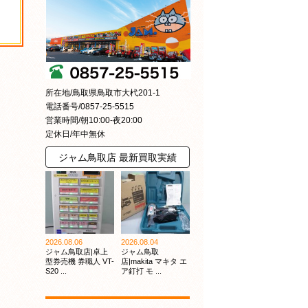
所在地/鳥取県鳥取市大杙201-1
電話番号/0857-25-5515
営業時間/朝10:00-夜20:00
定休日/年中無休
ジャム鳥取店 最新買取実績
2026.08.06
2026.08.04
ジャム鳥取店|卓上
ジャム鳥取
型券売機 券職人 VT-
店|makita マキタ エ
S20 ...
ア釘打 モ ...