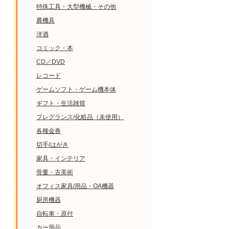
特殊工具・大型機械・その他
農機具
洋酒
コミック・本
CD／DVD
レコード
ゲームソフト・ゲーム機本体
ギフト・生活雑貨
フレグランス/化粧品（未使用）
各種金券
切手/はがき
家具・インテリア
骨董・古美術
オフィス家具/用品・OA機器
厨房機器
自転車・原付
カー用品