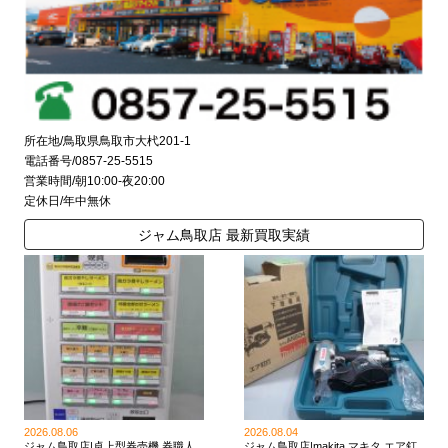
所在地/鳥取県鳥取市大杙201-1
電話番号/0857-25-5515
営業時間/朝10:00-夜20:00
定休日/年中無休
ジャム鳥取店 最新買取実績
2026.08.06
2026.08.04
ジャム鳥取店|卓上型券売機 券職人
ジャム鳥取店|makita マキタ エア釘