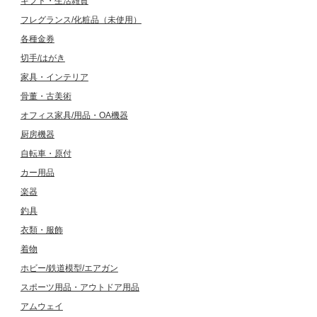
ギフト・生活雑貨
フレグランス/化粧品（未使用）
各種金券
切手/はがき
家具・インテリア
骨董・古美術
オフィス家具/用品・OA機器
厨房機器
自転車・原付
カー用品
楽器
釣具
衣類・服飾
着物
ホビー/鉄道模型/エアガン
スポーツ用品・アウトドア用品
アムウェイ