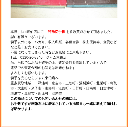
本日、jam東伯店にて
特殊切手帳
を多数買取させて頂きました。
誠に有難うございます。
切手以外にも、ハガキ、収入印紙、各種金券、株主優待券、金貨など
など是非お売りください。
不要になってしまった時などお気軽にご来店下さい。
TEL 0120-20-3340 ジャム東伯店
尚、当店ではお品を確認の上、査定金額を算出していますので
電話での査定金額のお答えは出来かねます
よろしくお願いします。
切手を売るならジャム東伯店へ
重点買取地域 琴浦町・倉吉市・三朝町・湯梨浜町・北栄町・鳥取
市・大山町・米子市・南部町・江府町・日野町・日南町・日吉津村・
境港市・真庭市・新庄村・安来市
この商品についてのお問い合わせの際には、
お手数ですが画像右上に表示されている掲載日も一緒に教えて頂けれ
ば助かります。