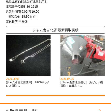
鳥取県東伯郡北栄町北尾517-8
電話番号/0858-36-1515
営業時間/朝9:00-夜19:00
（買取受付 18:30まで）
定休日/年中無休
ジャム倉吉北店 最新買取実績
2026.08.06
2026.07.05
[ジャム倉吉北店便り] Pt850ネック
[ジャム倉吉北店便り] あぜぬり機
レス買取 ...
買取！農機具・ ...