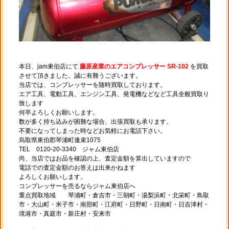
本日、jam東伯店にて
藤原産業のエアコンプレッサー SR-102
を買取
させて頂きました。誠に有難うございます。
当店では、コンプレッサーを随時買取しております。
エア工具、電動工具、エンジン工具、発電機などなど工具全般買取り
致します
何卒よろしくお願いします。
数が多く持ち込みが困難な場合、出張買取も承ります。
不要になってしまった時などお気軽にお電話下さい。
烏取県東伯郡琴浦町逢束1075
TEL 0120-20-3340 ジャム東伯店
尚、当店ではお品を確認の上、査定金額を算出していますので
電話での査定金額のお答えは出来かねます
よろしくお願いします。
コンプレッサーを売るならジャム東伯店へ
重点買取地域 琴浦町・倉吉市・三朝町・湯梨浜町・北栄町・鳥取
市・大山町・米子市・南部町・江府町・日野町・日南町・日吉津村・
境港市・真庭市・新庄村・安来市