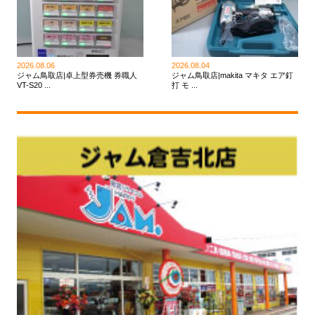
2026.08.06
2026.08.04
ジャム鳥取店|卓上型券売機 券職人
ジャム鳥取店|makita マキタ エア釘
VT-S20 ...
打 モ ...