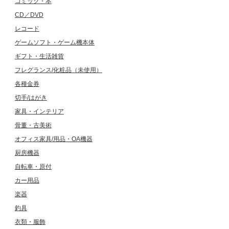
コミック・本
CD／DVD
レコード
ゲームソフト・ゲーム機本体
ギフト・生活雑貨
フレグランス/化粧品（未使用）
各種金券
切手/はがき
家具・インテリア
骨董・古美術
オフィス家具/用品・OA機器
厨房機器
自転車・原付
カー用品
楽器
釣具
衣類・服飾