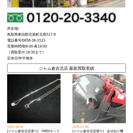
所在地/
鳥取県東伯郡北栄町北尾517-8
電話番号/0858-36-1515
営業時間/朝9:00-夜19:00
（買取受付 18:30まで）
定休日/年中無休
ジャム倉吉北店 最新買取実績
2026.08.06
2026.07.05
[ジャム倉吉北店便り] Pt850ネック
[ジャム倉吉北店便り] あぜぬり機