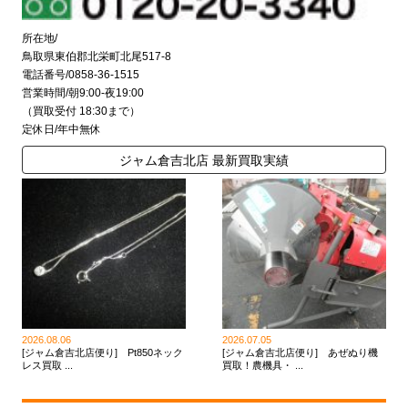
所在地/
鳥取県東伯郡北栄町北尾517-8
電話番号/0858-36-1515
営業時間/朝9:00-夜19:00
（買取受付 18:30まで）
定休日/年中無休
ジャム倉吉北店 最新買取実績
2026.08.06
2026.07.05
[ジャム倉吉北店便り] Pt850ネック
[ジャム倉吉北店便り] あぜぬり機
レス買取 ...
買取！農機具・ ...