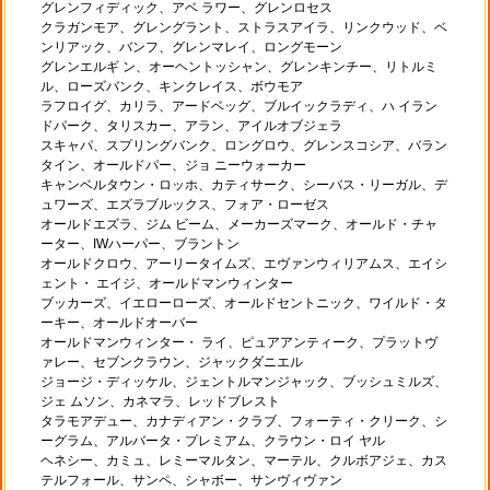
グレンフィディック、アベ ラワー、グレンロセス
クラガンモア、グレングラント、ストラスアイラ、リンクウッド、ベ
ンリアック、バンフ、グレンマレイ、ロングモーン
グレンエルギ ン、オーヘントッシャン、グレンキンチー、リトルミ
ル、ローズバンク、キンクレイス、ボウモア
ラフロイグ、カリラ、アードベッグ、ブルイックラディ、ハ イラン
ドパーク、タリスカー、アラン、アイルオブジェラ
スキャパ、スプリングバンク、ロングロウ、グレンスコシア、バラン
タイン、オールドパー、ジョ ニーウォーカー
キャンベルタウン・ロッホ、カティサーク、シーバス・リーガル、デ
ュワーズ、エズラブルックス、フォア・ローゼス
オールドエズラ、ジム ビーム、メーカーズマーク、オールド・チャ
ーター、IWハーパー、ブラントン
オールドクロウ、アーリータイムズ、エヴァンウィリアムス、エイシ
ェント・ エイジ、オールドマンウィンター
ブッカーズ、イエローローズ、オールドセントニック、ワイルド・タ
ーキー、オールドオーバー
オールドマンウィンター・ ライ、ピュアアンティーク、プラットヴ
ァレー、セブンクラウン、ジャックダニエル
ジョージ・ディッケル、ジェントルマンジャック、ブッシュミルズ、
ジェ ムソン、カネマラ、レッドブレスト
タラモアデュー、カナディアン・クラブ、フォーティ・クリーク、シ
ーグラム、アルバータ・プレミアム、クラウン・ロイ ヤル
ヘネシー、カミュ、レミーマルタン、マーテル、クルボアジェ、カス
テルフォール、サンペ、シャボー、サンヴィヴァン