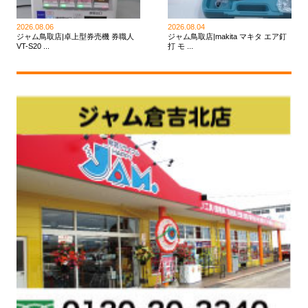
2026.08.06
2026.08.04
ジャム鳥取店|卓上型券売機 券職人
ジャム鳥取店|makita マキタ エア釘
VT-S20 ...
打 モ ...