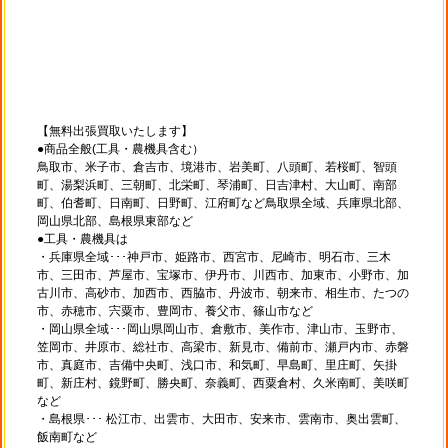
【無料出張買取いたします】
●商品全般(工具・農機具含む）
鳥取市、米子市、倉吉市、境港市、岩美町、八頭町、若桜町、智頭
町、湯梨浜町、三朝町、北栄町、琴浦町、日吉津村、大山町、南部
町、伯耆町、日南町、日野町、江府町など鳥取県全域、兵庫県北部、
岡山県北部、島根県東部など
●工具・農機具は
・兵庫県全域･･･神戸市、姫路市、西宮市、尼崎市、明石市、三木
市、三田市、芦屋市、宝塚市、伊丹市、川西市、加東市、小野市、加
古川市、高砂市、加西市、西脇市、丹波市、朝来市、相生市、たつの
市、赤穂市、宍粟市、豊岡市、養父市、篠山市など
・岡山県全域･･･岡山県岡山市、倉敷市、美作市、津山市、玉野市、
笠岡市、井原市、総社市、高梁市、新見市、備前市、瀬戸内市、赤磐
市、真庭市、吉備中央町、浅口市、和気町、早島町、里庄町、矢掛
町、新庄村、鏡野町、勝央町、奈義町、西粟倉村、久米南町、美咲町
など
・島根県･･･ 松江市、出雲市、大田市、安来市、雲南市、奥出雲町、
飯南町など