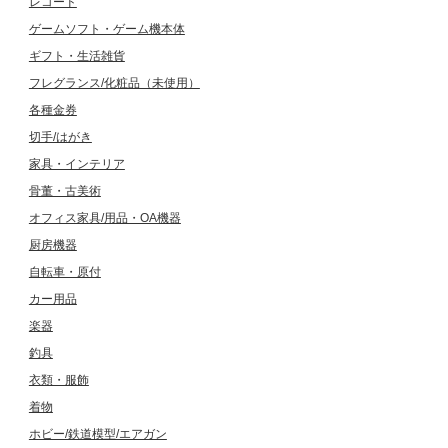
レコード
ゲームソフト・ゲーム機本体
ギフト・生活雑貨
フレグランス/化粧品（未使用）
各種金券
切手/はがき
家具・インテリア
骨董・古美術
オフィス家具/用品・OA機器
厨房機器
自転車・原付
カー用品
楽器
釣具
衣類・服飾
着物
ホビー/鉄道模型/エアガン