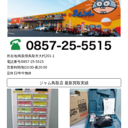
所在地/鳥取県鳥取市大杙201-1
電話番号/0857-25-5515
営業時間/朝10:00-夜20:00
定休日/年中無休
ジャム鳥取店 最新買取実績