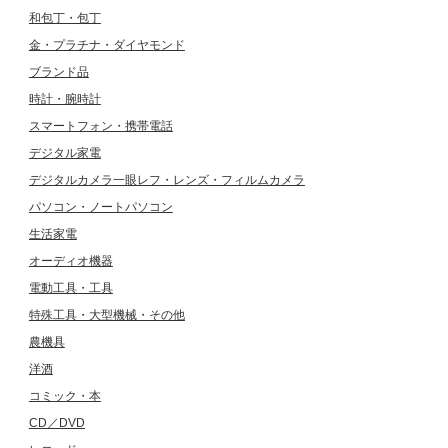
和包丁・包丁
金・プラチナ・ダイヤモンド
ブランド品
時計・腕時計
スマートフォン・携帯電話
デジタル家電
デジタルカメラ一眼レフ・レンズ・フィルムカメラ
パソコン・ノートパソコン
生活家電
オーディオ機器
電動工具・工具
特殊工具・大型機械・その他
農機具
洋酒
コミック・本
CD／DVD